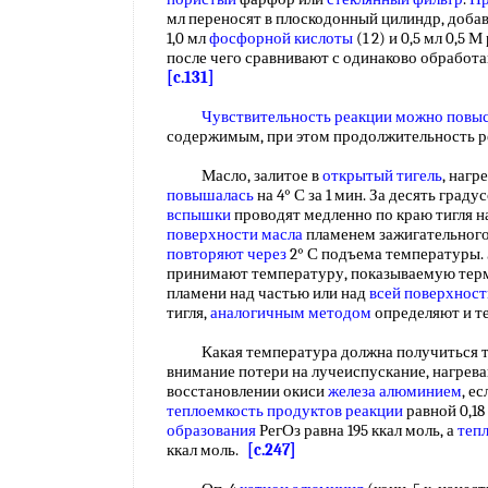
мл переносят в плоскодонный цилиндр, добавля
1,0 мл
фосфорной кислоты
(1 2) и 0,5 мл 0,5 
после чего сравнивают с одинаково обрабо
[c.131]
Чувствительность реакции
можно повы
содержимым, при этом продолжительность 
Масло, залитое в
открытый тигель
, нагр
повышалась
на 4° С за 1 мин. За десять град
вспышки
проводят медленно по краю тигля н
поверхности масла
пламенем зажигательного
повторяют через
2° С подъема температуры.
принимают температуру, показываемую тер
пламени над частью или над
всей
поверхност
тигля,
аналогичным методом
определяют и т
Какая температура должна получиться те
внимание потери на лучеиспускание, нагреван
восстановлении окиси
железа алюминием
, е
теплоемкость
продуктов реакции
равной 0,1
образования
РегОз равна 195 ккал моль, а
теп
ккал моль.
[c.247]