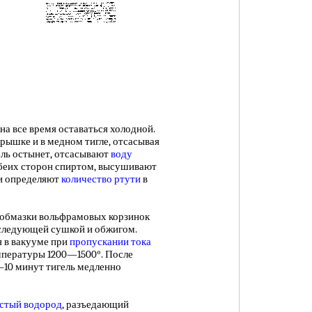
а все время оставаться холодной.
крышке и в медном тигле, отсасывая
гель остынет, отсасывают
воду
обеих сторон спиртом, высушивают
ки определяют
количество ртути
в
 обмазки вольфрамовых корзинок
оследующей сушкой и обжигом.
я в вакууме при
пропускании тока
емпературы 1200—1500°. После
—10 минут тигель медленно
стый водород
, разъедающий