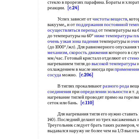
стекло в прорезях парафина. Бораты и хлор
реакции.
[c.24]
Успех зависит от
чистоты веществ
, кот
вакууме,, и от
поддержания постоянной тем
осуществляться перепад
от температуры на 
до температуры на 60°
ниже температуры пл
очень узкая
зона падения
температуры и
оче
(до 1000°/жл). Для равномерного опускания 
механизм
,
скорость движения
которого в слу
мм/час. Готовый кристалл отделяют от
стено
нагреванием тигля до
высокой температуры
и
охлаждением в масле иногда при
применении
сосуда
можно.
[c.206]
В тиглях прокаливают
разного рода
веще
соединения
при
определении зольности
и т. 
нагревание тиглей проводят прямо на горел
сеток или бань.
[c.110]
Для нагревания тигля его нужно ставить
140). Последний делают из трех насаженных
Треугольник следует брать таких размеров, ч
выдавался наружу не более чем на 1/3 высот