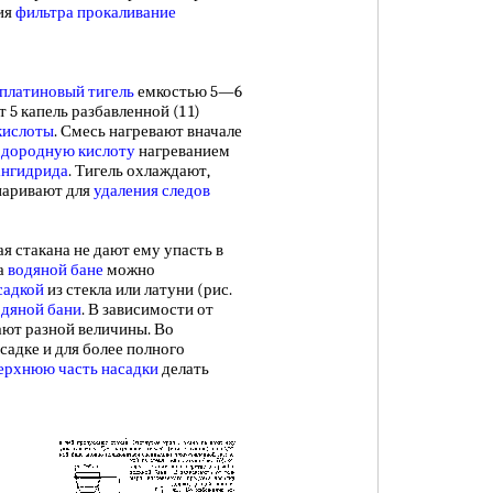
ия
фильтра прокаливание
платиновый тигель
емкостью 5—6
 5 капель разбавленной (1 1)
кислоты
. Смесь нагревают вначале
дородную кислоту
нагреванием
ангидрида
. Тигель охлаждают,
упаривают для
удаления следов
стакана не дают ему упасть в
на
водяной бане
можно
садкой
из стекла или латуни (рис.
одяной бани
. В зависимости от
ают разной величины. Во
асадке и для более полного
верхнюю
часть насадки
делать