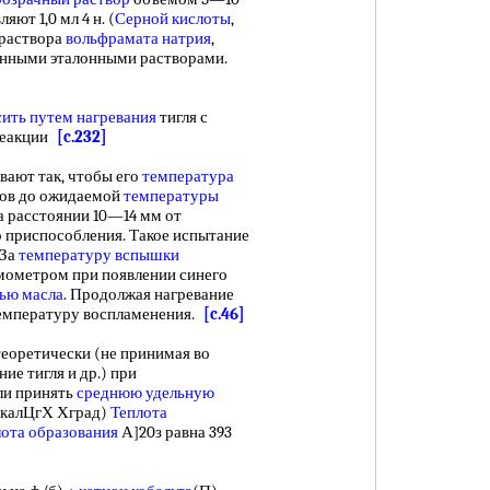
ют 1,0 мл 4 н. (
Серной кислоты
,
М раствора
вольфрамата натрия
,
танными эталонными растворами.
сить
путем нагревания
тигля с
реакции
[c.232]
евают так, чтобы его
температура
усов до ожидаемой
температуры
а расстоянии 10—14 мм от
 приспособления. Такое испытание
 За
температуру вспышки
мометром при появлении синего
ью масла
. Продолжая нагревание
емпературу воспламенения.
[c.46]
оретически (не принимая во
ие тигля и др.) при
сли принять
среднюю удельную
8 калЦгХ Хград)
Теплота
лота образования
А]20з равна 393