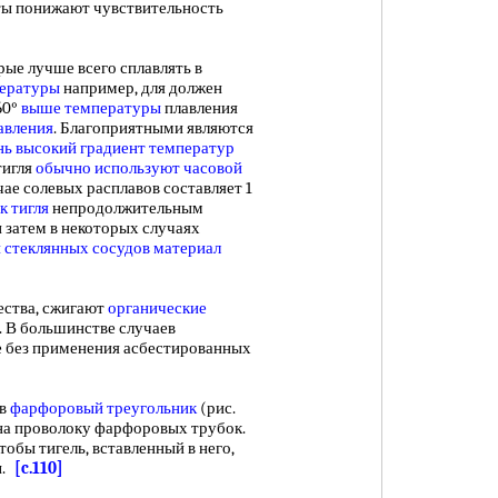
аты понижают чувствительность
орые лучше всего сплавлять в
пературы
например, для должен
60°
выше температуры
плавления
авления
. Благоприятными являются
нь высокий
градиент температур
тигля
обычно используют
часовой
чае солевых расплавов составляет 1
к тигля
непродолжительным
 затем в некоторых случаях
 стеклянных
сосудов материал
ства, сжигают
органические
д. В большинстве случаев
ке без применения асбестированных
 в
фарфоровый треугольник
(рис.
 на проволоку фарфоровых трубок.
тобы тигель, вставленный в него,
ы.
[c.110]