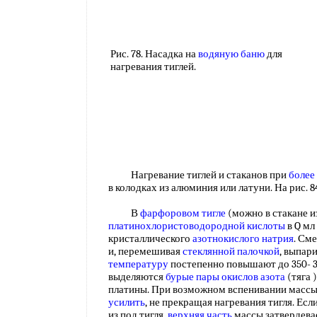
Рис. 78. Насадка на
водяную баню
для
нагревания тиглей.
Нагревание тиглей и стаканов при
более
в колодках из алюминия или латуни. На рис. 
В
фарфоровом тигле
(можно в стакане и
платинохлористоводородной кислоты
в Q мл
кристаллического
азотнокислого натрия
. См
и, перемешивая
стеклянной палочкой
, выпар
температуру
постепенно повышают до 350- 37
выделяются
бурые пары
окислов азота
(тяга 
платины. При возможном вспенивании массы
усилить
, не прекращая нагревания тигля. Ес
из под тигля,
верхняя часть
массы затвердева