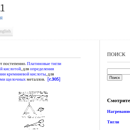
1
Я
nglish
ПОИСК
 постепенно.
Платиновые тигли
й кислотой
, для
определения
нии кремниевой кислоты
, для
ами щелочных
металлов.
[c.305]
Смотрите
Нагревани
Тигли