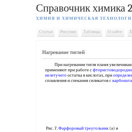
Справочник химика 2
ХИМИЯ И ХИМИЧЕСКАЯ ТЕХНОЛОГИ
Статьи
Рисунки
Таблицы
О сайте
E
Нагревание тиглей
При нагревании тигля пламя увеличивают
применяют при работе с
фтористоводородно
нелетучего
остатка в кислотах, при
определе
сплавления и спекания силикатов с
карбонат
Рис. 7.
Фарфоровый треугольник
(а) и