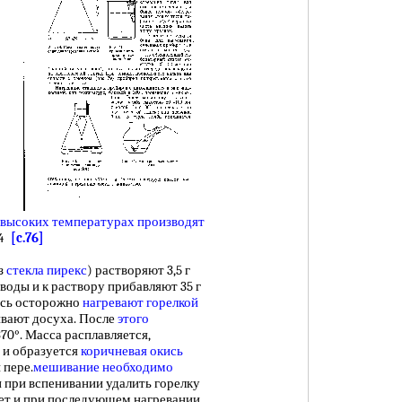
 высоких
температурах производят
84
[c.76]
з
стекла пирекс
) растворяют 3,5 г
 воды и к раствору прибавляют 35 г
есь осторожно
нагревают горелкой
ивают досуха. После
этого
0°. Масса расплавляется,
) и образуется
коричневая окись
 пере.
мешивание
необходимо
ли при вспенивании удалить горелку
ет и при последующем нагревании.