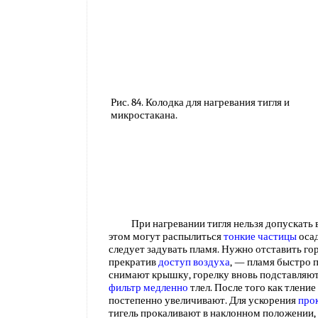
Рис. 84. Колодка для нагревания тигля и
микростакана.
При нагревании тигля нельзя допускать во
этом могут распылиться
тонкие частицы
осад
следует задувать пламя. Нужно отставить го
прекратив
доступ воздуха
, — пламя быстро 
снимают крышку, горелку вновь подставляют 
фильтр медленно
тлел. После того как тление
постепенно увеличивают. Для ускорения
про
тигель прокаливают в наклонном положении, 