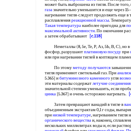
может быть выброшена из тигля. После того,
газа
значительно уменьшится и еще через 15
нагревание тигля-следует продолжить еще в 
расплавления
реакционной массы
. Температ
Такая температура
наиболее пригодна для
по
максимальной активности
. По окончании ра
а затем обрабатывают
[c.118]
Неметаллы (8, 5е, Те, Р, Аз, 5Ь, В, С), но в
фосфор, разрушают
платиновую посуду
при
или при нагревании тиглей в коптящем плам
По этому
методу получаются
завышенны
тигля применяют светильный газ. При
анализ
5.365] и
битуминозного каменного
угля
возмо
эти материалы содержат
летучие соединения
значительной степени уменьшить, если проб
цинка
[5.367] и очень осторожно нагревать.
[
Затем превращают ванадий в тигле в
ван
объединенным экстрактам 0,1 г соды, выпар
при
низкой температуре
, нагреванием тигля 
органического вещества
и, наконец, сплавлен
нескольких миллилитрах воды и, если раство
пористый
фарфор или
стеклянный фильтр
.
Пр