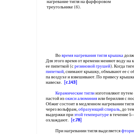
нагревание тигля на фарфоровом
треугольнике (б).
Во
время нагревания
тигля крышка
должн
Для этого время от времени меняют воду на 
ее пипеткой (с
резиновой грушей
). Когда ти
пипеткой
, снимают крышку, обмывают ее с 
па воздухе и взвешивают. По привесу крыш
навеске.
[c.143]
Керамические тигли
изготовляют путем
пастой из
окиси алюминия
или бериллия с п
Обжиг состоит в медленном нагревании тигл
через вольфрам,
образующий спираль
, до т
выдержки при
этой температуре
в течение 5
охлаждают.
[c.78]
При нагревании тигля выделяется
фтори