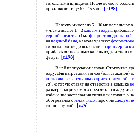
тигельными щипцами. После полного озолен
продолжают еще 10—15 мин.
[c.198]
Навеску минерала 5—10 мг помещают в
мл, смачивают 1—2
каплями воды
, прибавляют
серной кислоты
и 1 мл
фтористоводородной 
на
водяной бане
, а затем удаляют
фтористово
тигля на плитке до выделения
паров серного 
прибавляют несколько капель воды и снова 
фтора.
[c.198]
В ней пропускают стакан. Отогнутые края 
воду. Для нагревания тиглей (или стаканов) 
пользоваться специально
приготовленной на
78), которую ставят на отверстие в крышке
в
размера нагреваемого предмета насадку дел
избежание застревания тигля или стакана в н
обогревания
стенок тигля
паром не
следует 
точно круглой.
[c.74]