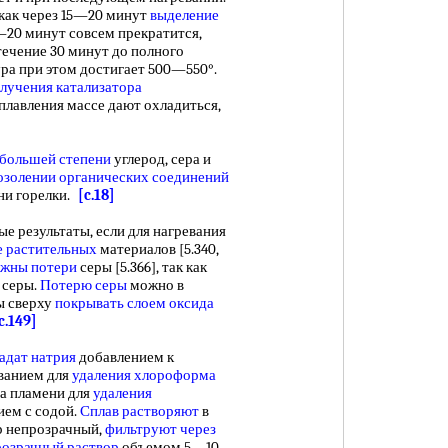
 как через 15—20 минут
выделение
—20 минут совсем прекратится,
течение 30 минут до полного
ура при этом достигает 500—550°.
лучения катализатора
сплавления массе дают охладиться,
большей степени
углерод, сера и
озолении органических соединений
ени горелки.
[c.18]
е результаты, если для нагревания
е растительных
материалов [5.340,
жны потери
серы [5.366], так как
серы.
Потерю серы
можно в
ы сверху
покрывать слоем
оксида
c.149]
адат натрия
добавлением к
иванием для
удаления хлороформа
на пламени для
удаления
ием с содой.
Сплав растворяют
в
р непрозрачный,
фильтруют через
озрачный раствор
объемом 5—10