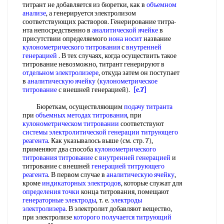
титрант не добавляется из бюретки, как в
объемном
анализе
, а генерируется электролизом
соответствующих растворов. Генерирование титра-
нта непосредственно в
аналитической ячейке
в
присутствии определяемого
иона носит
название
кулонометрического титрования
с
внутренней
генерацией
. В тех случаях, когда осуществить такое
титрование невозможно, титрант генерируют в
отдельном электролизере
, откуда затем он поступает
в
аналитическую ячейку
(
кулонометрическое
титрование
с внешней генерацией).
[c.7]
Бюреткам, осуществляющим
подачу титранта
при
объемных методах титрования
, при
кулонометрическом титровании
соответствуют
системы электролитической
генерации титрующего
реагента
. Как указывалось выше (см. стр. 7),
применяют два способа
кулонометрического
титрования титрование
с
внутренней генерацией
и
титрование с внешней
генерацией титрующего
реагента
. В первом случае в
аналитическую ячейку
,
кроме
индикаторных электродов
, которые служат для
определения точки
конца титрования, помещают
генераторные электроды
, т. е.
электроды
электролизера
. В электролит добавляют вещество,
при электролизе
которого получается
титрующий