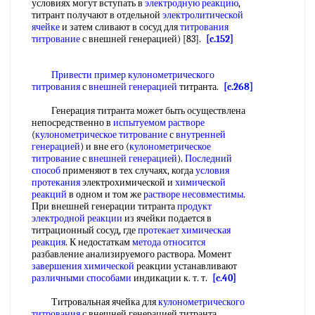
условиях могут вступать в
электродную реакцию
,
титрант получают в отдельной
электролитической
ячейке
и затем сливают в сосуд для
титрования
титрование
с внешней генерацией) [83].
[c.152]
Привести пример
кулонометрического
титрования
с
внешней генерацией
титранта.
[c.268]
Генерация титранта может быть осуществлена
непосредственно в
испытуемом растворе
(
кулонометрическое титрование
с
внутренней
генерацией
) и вне его (
кулонометрическое
титрование
с
внешней генерацией
).
Последний
способ
применяют в тех случаях, когда
условия
протекания
электрохимической и
химической
реакций
в одном и том же
растворе несовместимы
.
При внешней генерации титранта
продукт
электродной реакции
из ячейки подается в
титрационный сосуд, где
протекает химическая
реакция
. К недостаткам
метода относится
разбавление анализируемого раствора. Момент
завершения химической
реакции устанавливают
различными способами
индикации к. т. т.
[c.40]
Титровальная ячейка для
кулонометрического
титрования
с внешней генерацией титранта