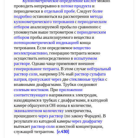
Кулонометрическое определение кислот
можно
проводить непрерывно в
потоке продукта
и
периодически в
отдельной пробе
. Следует
более
подробно
остановиться на рассмотрении
метода
кулонометрического титрования
с
периодическим
отбором
анализируемой пробы по сравнению с
упомянутым выше титрометром с
периодическим
отбором
пробы анализируемого вещества и
потенциометрической индикацией
конца
титрования. Если определяемое
вещество
неэлектроактивно
, генерацию титранта можно
осуществить непосредственно в
испытуемом
растворе
. Однако чаще применяют внешнее
генерирование титранта
. В этом случае
нейтральный
раствор соли
, например 5%-ный
раствор сульфата
натрия
,
пропускают через
две
стеклянные трубки
с
впаянными диафрагмами. Трубки соединяют
солевым мостиком
. При
приложении
соответствующего
напряжения к электродам,
находящимся в трубках с диафрагмами, в катодной
камере образуются ОН-ионы в количестве,
эквивалентном количеству
электричества,
прошедшего
через раствор
(по закону Фарадея). В
результате из катодной камеры
через диафрагму
вытекает
раствор соли
известной концентрации,
служащий титрантом.
[c.430]