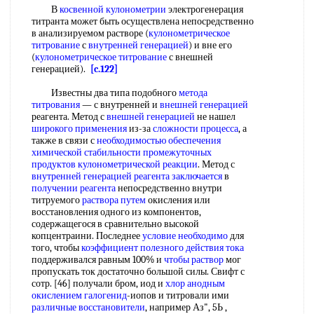
В
косвенной кулонометрии
электрогенерация
титранта может быть осуществлена непосредственно
в анализируемом растворе (
кулонометрическое
титрование
с
внутренней генерацией
) и вне его
(
кулонометрическое титрование
с внешней
генерацией).
[c.122]
Известны два типа подобного
метода
титрования
— с внутренней и
внешней генерацией
реагента. Метод с
внешней генерацией
не нашел
широкого применения
из-за
сложности процесса
, а
также в связи с
необходимостью обеспечения
химической стабильности
промежуточных
продуктов
кулонометрической реакции
. Метод с
внутренней генерацией
реагента заключается
в
получении реагента
непосредственно внутри
титруемого
раствора путем
окисления или
восстановления одного из компонентов,
содержащегося в сравнительно высокой
копцентраини. Последнее
условие необходимо
для
того, чтобы
коэффициент полезного действия тока
поддерживался равным 100% и
чтобы раствор
мог
пропускать ток достаточно большой силы. Свифт с
сотр. [46] получали бром, иод и
хлор анодным
окислением галогенид
-иопов и титровали ими
различные восстановители
, например Аз", 5Ь ,