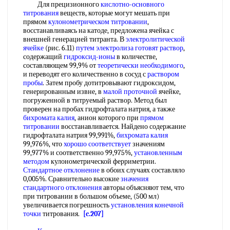
Для прецизионного
кислотно-основного
титрования
веществ, которые могут мешать при
прямом
кулонометрическом титровании
,
восстанавливаясь на катоде, предложена ячейка с
внешней генерацией титранта. В
электролитической
ячейке
(рис. 6.11)
путем электролиза
готовят раствор
,
содержащий
гидроксид-ионы
в количестве,
составляющем 99,9% от
теоретически необходимого
,
и переводят его количественно в сосуд с
раствором
пробы
. Затем пробу дотитровывают гидроксидом,
генерированным извне, в
малой проточной
ячейке,
погруженной в титруемый раствор. Метод был
проверен на пробах гидрофталата натрия, а также
бихромата калия
, анион которого при
прямом
титровании
восстанавливается. Найдено содержание
гидрофталата натрия 99,991%,
бихромата калия
99,976%, что
хорошо соответствует
значениям
99,977% и соответственно 99,975%,
установленным
методом
кулонометрической ферриметрии.
Стандартное отклонение
в обоих случаях составляло
0,005%. Сравнительно высокие
значения
стандартного отклонения
авторы объясняют тем, что
при титровании в большом объеме, (500 мл)
увеличивается погрешность
установления конечной
точки
титрования.
[c.207]