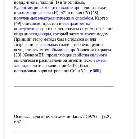
иодид-и-оны, таллий (I) и тногликоль.
Кулонометрическое титрование
проводили также
при
помощи железа
(И) [47] и церия (IV) [48],
полученных электролитическим способом
. Картер
[49] описывает простой и
быстрый метод
определения
серы в нефтепродуктах путем сожжения
ее до
диоксида серы
, который затем
титруют иодом
.
Принцип этого метода был использован для
титрования в
расплавах солей
, что очень трудно
осуществить
путем обычного
прибавления титранта
[50]. Железо(III), проявляющее
свойства сильного
окислителя в расплавленной эвтектической
смеси
хлоридов
лития и калия при 450°С, было
использовано для титрования Сг" и V".
[c.305]
Основы аналитической химии Часть 2 (1979) -- [
c.2
,
c.47
]