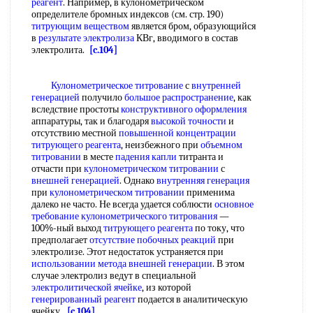
реагент
. Например, в кулонометрическом
определителе бромных индексов (см. стр. 190)
титрующим веществом
является бром, образующийся
в
результате электролиза
КВг, вводимого в состав
электролита.
[c.104]
Кулонометрическое титрование
с
внутренней
генерацией
получило
большое распространение
, как
вследствие простоты
конструктивного оформления
аппаратуры, так и благодаря
высокой точности
и
отсутствию местной
повышенной концентрации
титрующего реагента
, неизбежного при
объемном
титровании
в месте
падения капли
титранта и
отчасти при
кулонометрическом титровании
с
внешней генерацией
. Однако
внутренняя генерация
при
кулонометрическом титровании
применима
далеко не часто. Не всегда удается соблюсти
основное
требование
кулонометрического титрования
—
100%-ный выход
титрующего реагента
по току, что
предполагает
отсутствие побочных реакций
при
электролизе. Этот недостаток устраняется при
использовании метода
внешней генерации
. В этом
случае электролиз ведут в специальной
электролитической ячейке
, из которой
генерированный реагент
подается в аналитическую
ячейку.
[c.104]