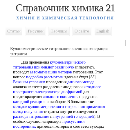
Справочник химика 21
ХИМИЯ И ХИМИЧЕСКАЯ ТЕХНОЛОГИЯ
Статьи
Рисунки
Таблицы
О сайте
English
Кулонометрическое титрование внешняя генерация
титранта
Для проведения
кулонометрического
титрования
применяют различную
аппаратуру,
проводят
автоматизацию методов
титрования. Этот
вопрос
подробно рассмотрен
здесь не будет [83].
Важным условием
проведения
данного метода
анализа является разделение анодного и
катодного
пространств
электролизера диафрагмой
для
предотвращения
анодного окисления
продуктов
катодной реакции
, и наоборот. В большинстве
методов кулонометрического титрования
применяют
метод получения
титранта внутри исследуемого
раствора титрование
с
внутренней генерацией
). В
особых случаях, например в
присутствии
посторонних
примесей, которые в соответствующих