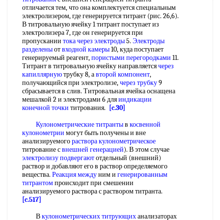
отличается тем, что она комплектуется специальным
электролизером, где генерируется титрант (рис. 26,6).
В титровальную ячейку 1 титрант поступает из
электролизера 7, где он генерируется при
пропускании
тока через электроды
5.
Электроды
разделены
от
входной камеры
10, куда поступает
генерируемый реагент,
пористыми перегородками
11.
Титрант в титровальную ячейку направляется
через
капиллярную
трубку 8, а
второй компонент
,
получающийся при электролизе,
через трубку
9
сбрасывается в слив. Титровальная ячейка оснащена
мешалкой 2 и электродами 6 для
индикации
конечной точки
титрования.
[c.30]
Кулонометрические титранты
в
косвенной
кулонометрии
могут быть получены и вне
анализируемого
раствора кулонометрическое
титрование с
внешней генерацией
). В этом случае
электролизу подвергают
отдельный (внешний)
раствор и добавляют его в раствор определяемого
вещества.
Реакция между
ним и
генерированным
титрантом
происходит при смешении
анализируемого раствора с раствором титранта.
[c.517]
В
кулонометрических титрующих
анализаторах