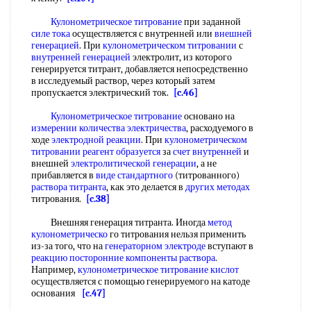
Кулонометрическое титрование
при заданной
силе тока
осуществляется с внутренней или
внешней
генерацией
. При
кулонометрическом титровании
с
внутренней генерацией
электролит, из которого
генерируется титрант, добавляется непосредственно
в исследуемый раствор, через который затем
пропускается электрический ток.
[c.46]
Кулонометрическое титрование
основано на
измерении количества электричества
, расходуемого в
ходе
электродной реакции
. При
кулонометрическом
титровании
реагент образуется
за
счет внутренней
и
внешней
электролитической генерации
, а не
прибавляется в
виде стандартного
(титрованного)
раствора титранта
, как это делается в
других методах
титрования.
[c.38]
Внешняя генерация титранта. Иногда
метод
кулонометрическо
го титрования нельзя применить
из-за того, что на
генераторном электроде
вступают в
реакцию посторонние
компоненты раствора
.
Например,
кулонометрическое титрование кислот
осуществляется с помощью генерируемого на катоде
основания
[c.47]