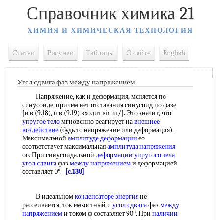
Справочник химика 21
ХИМИЯ И ХИМИЧЕСКАЯ ТЕХНОЛОГИЯ
Статьи
Рисунки
Таблицы
О сайте
English
Угол сдвига фаз между напряжением
Напряжение, как и деформация, меняется по
синусоиде, причем нет отставания синусоид по фазе
[и в (9.18), и в (9.19) входит sin ш/]. Это значит, что
упругое тело
мгновенно реагирует на
внешнее
воздействие
(будь то напряжение или деформация).
Максимальной
амплитуде деформации
ео
соответствует максимальная
амплитуда напряжения
оо. При синусоидальной
деформации упругого тела
угол сдвига
фаз
между напряжением
и деформацией
составляет 0°.
[c.130]
В идеальном
конденсаторе энергия
не
рассеивается, ток емкостный и
угол сдвига
фаз
между
напряжением
и током ф составляет 90°. При
наличии