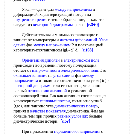
Угол — сдвиг фаз
между напряжением
и
деформацией, характеризующий потери на
внутреннее трение
и теплообразование, — как это
следует из
векторной диаграммы
, равен
[c.340]
Действительная и мнимая составляющие с
зависят от температуры и
частоты деформаций
.
Угол
сдвига
фаз
между напряжением
Р и поляризацией
характеризуется тангенсом igЬ=d" d.
[c.153]
Ориентация диполей
в
электрическом поле
происходит во времени, поэтому поляризация
отстает от
напряженности электрического поля
. Это
оказывает влияние
на
угол сдвига
фаз
между
напряжением
и током и соответственно на угол ( 6 ) в
векторной диаграмме
или его тангенс, численно
равный
отношению активной
и реактивной
составляющей тока. Так как активная составляющая
характеризует
тепловые потери
, то тангенс угла б
(tgo), или тангенс угла
диэлектрических потерь
,
принят в
качестве показателя
диэлектрика. Чем tgo
больше, тем при прочих
равных условиях
больше
диэлектрические потери.
[c.57]
При приложении
переменного напряжения
с