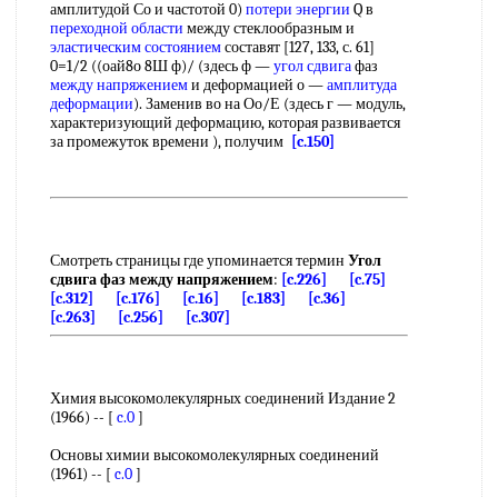
амплитудой Со и частотой 0)
потери энергии
Q в
переходной области
между стеклообразным и
эластическим состоянием
составят [127, 133, с. 61]
0=1/2 ((оай8о 8Ш ф)/ (здесь ф —
угол сдвига
фаз
между напряжением
и деформацией о —
амплитуда
деформации
). Заменив во на Оо/Е (здесь г — модуль,
характеризующий деформацию, которая развивается
за промежуток времени ), получим
[c.150]
Смотреть страницы где упоминается термин
Угол
сдвига фаз между напряжением
:
[c.226]
[c.75]
[c.312]
[c.176]
[c.16]
[c.183]
[c.36]
[c.263]
[c.256]
[c.307]
Химия высокомолекулярных соединений Издание 2
(1966) -- [
c.0
]
Основы химии высокомолекулярных соединений
(1961) -- [
c.0
]