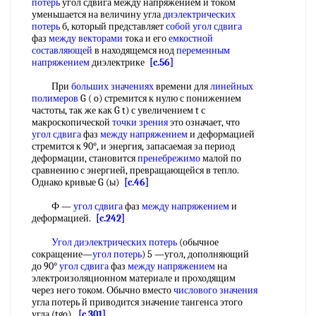
потерь
угол сдвига между напряжением и током
уменьшается на величину угла
диэлектрических
потерь
б, который представляет
собой
угол сдвига
фаз
между векторами
тока и его
емкостной
составляющей
в находящемся нод
переменным
напряжением
диэлектрике
[c.56]
При
больших значениях
времени для
линейных
полимеров
G ( o) стремится к нулю с понижением
частоты, так же как G t) с увеличением t с
макроскопической
точки зрения
это означает, что
угол сдвига
фаз
между напряжением
и деформацией
стремится к 90°, и энергия, запасаемая за период
деформации, становится
пренебрежимо
малой по
сравнению с энергией, превращающейся в тепло.
Однако кривые G (ы)
[c.46]
Ф —
угол сдвига
фаз
между напряжением
и
деформацией.
[c.242]
Угол диэлектрических потерь
(обычное
сокращение—
угол потерь
) 5 —угол, дополняющий
до 90°
угол сдвига
фаз
между напряжением
на
электроизоляционном материале и проходящим
через него током. Обычно вместо
числового значения
угла потерь й приводится значение тангенса этого
угла (tgo).
[c.301]