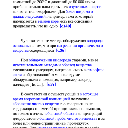
комнатной до 200°С и давлений до 50 000 кг/см
приблизительно одна треть всех
изученных веществ
являются полиморфными. Для
более широкого
диапазона условий
, например, такого, который
наблюдается в
земной коре
, есть все основания
предполагать, что ни одно
[c.140]
Чувствительные методы обнаружения
водорода
основаны
на том, что при
нагревании органического
вещества
содержащиеся
[c.36]
При
обнаружении кислорода
старыми, менее
чувствительными методами
образец вещества
смешивали с углеродом, нагревали смесь в
атмосфере
азота
и образовавшийся моноксид угле-
обнаруживали с помощью, например, хлорида
палладия [ 1и, 1 i ].
[c.37]
В соответствии с существующей в
настоящее
время
теоретической концепцией
получение
абсолютно чистых веществ
т. е. совершенно не
содержащих примесей) принципиально возможно,
но только в очень
небольшой области
концентраций
для достаточно
большой пробы
чистого вещества
и за
более или менее ограниченный промежуток