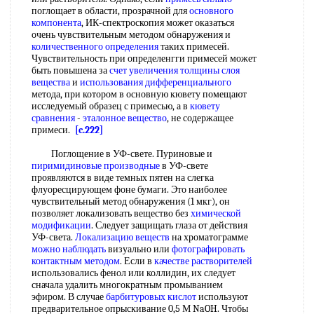
поглощает в области, прозрачной для
основного
компонента
, ИК-спектроскопия может оказаться
очень чувствительным методом обнаружения и
количественного определения
таких примесей.
Чувствительность при определенгги примесей может
быть повышена за
счет увеличения
толщины слоя
вещества
и
использования дифференциального
метода, при котором в основную кювету помещают
исследуемый образец с примесью, а в
кювету
сравнения
-
эталонное вещество
, не содержащее
примеси.
[c.222]
Поглощение в УФ-свете. Пуриновые и
пиримидиновые производные
в УФ-свете
проявляются в виде темных пятен на слегка
флуоресцирующем фоне бумаги. Это наиболее
чувствительный метод обнаружения (1 мкг), он
позволяет локализовать вещество без
химической
модификации
. Следует защищать глаза от действия
УФ-света.
Локализацию веществ
на хроматограмме
можно наблюдать
визуально или
фотографировать
контактным методом
. Если в
качестве растворителей
использовались фенол или коллидин, их следует
сначала удалить многократным промыванием
эфиром. В случае
барбитуровых кислот
используют
предварительное опрыскивание 0,5 М NaOH. Чтобы