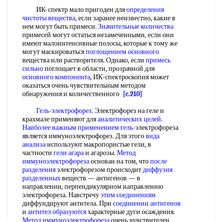
ИК-спектр мало пригоден для
определения
чистоты вещества
, если заранее неизвестно, какие в
нем могут быть примеси.
Значительные количества
примесей могут остаться незамеченными, если они
имеют малоинтенсивные полосы, которые к тому же
могут маскироваться
поглощением основного
вещества или растворителя. Однако, если
примесь
сильно
поглощает в области, прозрачной для
основного компонента
, ИК-спектроскопия может
оказаться очень чувствительным методом
обнаружения и количественного
[c.210]
Гель-электрофорез
. Электрофорез на геле и
крахмале применяют для
аналитических целей
.
Наиболее важным
применением гель
-электрофореза
является иммуноэлектрофорез. Для этого
вида
анализа
используют макропористые гели, в
частности
гели агара
и агарозы.
Метод
иммуноэлектрофореза
основан на том, что
после
разделения
электрофорезом происходит
диффузия
разделенных
веществ — антигенов — в
направлении, перпендикулярном направлению
электрофореза. Навстречу
этим соединениям
диффундируют антитела. При
соединении антигенов
и
антител образуются
характерные дуги осаждения.
Метод иммуноэлектрофореза
очень чувствителен