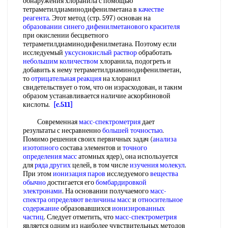
обнаружения хлоранила с помощью
тетраметилдиаминодифенилметана в
качестве
реагента
. Этот метод (стр. 597) основан на
образовании синего
дифенилметанового красителя
при окислении бесцветного
тетраметилдиаминодифенилметана. Поэтому если
исследуемый
уксуснокислый раствор
обработать
небольшим количеством
хлоранила, подогреть и
добавить к нему тетраметилдиаминодифенилметан,
то
отрицательная реакция
на хлоранил
свидетельствует о том, что он израсходован, и такнм
образом устанавливается наличие аскорбиновой
кислоты.
[c.511]
Современная
масс-спектрометрия
дает
результаты с несравненно
большей точностью
.
Помимо решения своих первичных задач (
анализа
изотопного
состава элементов и
точного
определения масс
атомных ядер), она используется
для
ряда других
целей, в том числе
изучения молекул
.
При этом
ионизация паров
исследуемого
вещества
обычно
достигается его
бомбардировкой
электронами
. На основании получаемого
масс-
спектра определяют
величины масс
и
относительное
содержание
образовавшихся
ионизированных
частиц
. Следует отметить, что
масс-спектрометрия
является одним из наиболее чувствительных методов