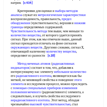
натрия.
[c.414]
Критериями для оценки и
выбора методов
анализа
служат их
метрологические характеристики
воспроизводимость, правильность,
предел
обнаружения
(чувствительность), верхняя и
нижняя
границы
определяемых содержаний.
Чувствительность метода
тем выше, чем меньше то
количество вещества
, от которого удается принять
сигнал. При этом, как мы отмечали выше, данный
сигнал приходится отличать на фоне сигналов
окружающих веществ
. Другими словами, сигнал X,
отвечающий наличному
количеству вещества
,
определяют из разности
[c.10]
Метод меченых атомов
(
радиоактивных
индикаторов
) состоит в том, что, добавляя к
интересующему нас элементу
небольшое количество
его
радиоактивного изотопа
, являющегося как бы
меткой, не меняющей свойства и поведение
этого
элемента
в исследуемом процессе, можно проследить
с
помощью специальных
приборов изменения
положения меченого
(радиоактивного) элемента, а
следовательно, и изучить свойства исследуемого
нерадиоактивного изотопа
. Этот метод, обладая
чрезвычайно
высокой чувствительностью
, стал