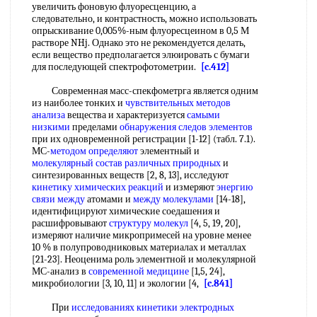
увеличить фоновую флуоресценцию, а
следовательно, и контрастность, можно использовать
опрыскивание 0,005%-ным флуоресцеином в 0,5 М
растворе NHj. Однако это не рекомендуется делать,
если вещество предполагается элюировать с бумаги
для последующей спектрофотометрии.
[c.412]
Современная масс-спекфометрга является одним
из наиболее тонких и
чувствительных методов
анализа
вещества и характеризуется
самыми
низкими
пределами
обнаружения следов элементов
при их одновременной регистрации [1-12] (табл. 7.1).
МС-
методом определяют
элементный и
молекулярный состав
различных природных
и
синтезированных веществ [2, 8, 13], исследуют
кинетику химических реакций
и измеряют
энергию
связи между
атомами и
между молекулами
[14-18],
идентифицируют химические соедашения и
расшифровывают
структуру молекул
[4, 5, 19, 20],
измеряют наличие микропримесей на уровне менее
10 % в полупроводниковых материалах и металлах
[21-23]. Неоценима роль элементной и молекулярной
МС-анализ в
современной медицине
[1,5, 24],
микробиологии [3, 10, 11] и экологии [4,
[c.841]
При
исследованиях кинетики электродных