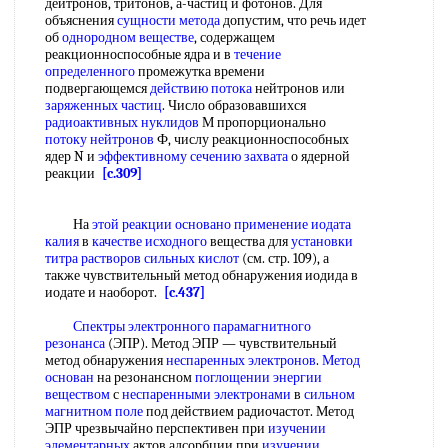
дейтронов, тритонов, а-частиц й фотонов. Для
объяснения
сущности метода
допустим, что речь идет
об
однородном веществе
, содержащем
реакционноспособные ядра и в
течение
определенного
промежутка времени
подвергающемся
действию потока
нейтронов или
заряженных частиц
. Число образовавшихся
радиоактивных нуклидов
М пропорционально
потоку нейтронов
Ф, числу реакционноспособных
ядер N и
эффективному сечению захвата
о ядерной
реакции
[c.309]
На
этой реакции
основано применение
иодата
калия
в
качестве исходного
вещества для
установки
титра растворов
сильных кислот
(см. стр. 109), а
также чувствительный метод обнаружения иодида в
иодате и наоборот.
[c.437]
Спектры электронного парамагнитного
резонанса
(ЭПР). Метод ЭПР — чувствительный
метод обнаружения
неспаренных электронов
.
Метод
основан
на резонансном
поглощении энергии
веществом
с
неспаренными электронами
в
сильном
магнитном поле
под действием радиочастот. Метод
ЭПР чрезвычайно перспективен при
изучении
элементарных
актов адсорбции при
изучении