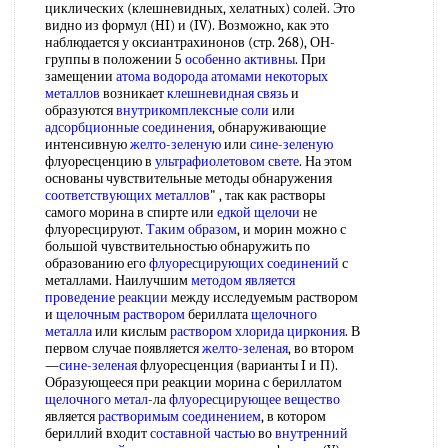
циклических (клешневидных, хелатных) солей. Это
видно из формул (HI) и (IV). Возможно, как это
наблюдается у оксиантрахинонов (стр. 268), ОН-
группы в положении 5
особенно активны
. При
замещении
атома водорода атомами
некоторых
металлов
возникает
клешневидная связь
и
образуются
внутрикомплексные соли
или
адсорбционные соединения
, обнаруживающие
интенсивную
желто-зеленую
или
сине-зеленую
флуоресценцию в
ультрафиолетовом свете
. На этом
основаны чувствительные методы обнаружения
соответствующих металлов
" , так как растворы
самого морина в спирте или
едкой щелочи
не
флуоресцируют.
Таким образом
, и морин можно с
большой чувствительностью обнаружить по
образованию его
флуоресцирующих соединений
с
металлами. Наилучшим
методом является
проведение реакции
между исследуемым раствором
и
щелочным раствором
бериллата
щелочного
металла
или кислым
раствором хлорида циркония
. В
первом случае появляется
желто-зеленая
, во втором
—
сине-зеленая
флуоресценция (варианты I и П).
Образующееся при реакции морина с бериллатом
щелочного метал
-ла
флуоресцирующее вещество
является
растворимым соединением
, в котором
бериллий входит
составной частью
во
внутренний