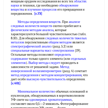
мощным орудием исследования во всех тех
областях
науки
и техники, где необходимо
обнаружение
вещества
и
изучение процессов
его превращения и
передвижения.
[c.73]
Методы определения веществ
. При
анализе
следовых количеств веществ
охотно прибегают к
физическим методам анализа
, которые
характеризуются большой чувствительностью (табл.
8.10). Для обнаружения
следовых количеств
тяжелых
металлов
перспективным
общим методом
является
спектрографический анализ
(разд. 5.2) или
специальные варианты
масс-спектроскопии
[19].
Остальные методы позволяют
определить
содержание
только одного элемента (или
отдельных
элементов
).
Выбор метода следует
проводить в
зависимости от решаемой задачи.
Метод
инверсионной вольтамперометрии
(разд. 4) сочетает
метод определения
с
методом концентрирования
, что
дает особо
высокую чувствительность
определения.
[c.401]
Минимальное количество
обычных оснований и
нуклеозидов, обнаруживаемых в коротковолновом
УФ-свете на
одномерных хроматограммах
,
составляет около 0,5—2 ммкмолъ. Фотографирование
в коротковолновом УФ-свете — более