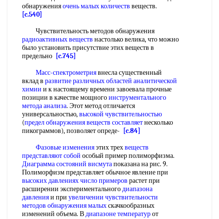
обнаружения
очень малых количеств
веществ.
[c.540]
Чувствительность методов обнаружения
радиоактивных веществ
настолько велика, что можно
было установить присутствие этих веществ в
предельно
[c.745]
Масс-спектрометрия
внесла существенный
вклад в
развитие различных
областей аналитической
химии
и к настоящему времени завоевала прочные
позиции в качестве мощного
инструментального
метода анализа
. Этот метод отличается
универсальностью,
высокой чувствительностью
(
предел обнаружения
веществ составляет
несколько
пикограммов), позволяет опреде-
[c.84]
Фазовые изменения
этих трех
веществ
представляют
собой
особый пример полиморфизма.
Диаграмма состояний висмута
показана на рис. 9.
Полиморфизм представляет обычное явление при
высоких давлениях
число примеров
растет при
расширении экспериментального
диапазона
давления
и при
увеличении чувствительности
методов
обнаружения малых
скачкообразных
изменений объема. В
диапазоне температур
от