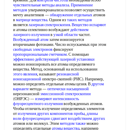
времени. Для
контроля чистоты
необходимы особо
чувствительные методы анализа
.
Применение
методов
ультрамикроанализа позволяет осуществить
мечту аналитиков —
обнаружение отдельных
атомов
в
матрице вещества
. Одним из
таких методов
является
лазерная спектроскопия
.
Вещество испаряют
и атомы селективно возбуждают
действием
лазерного излучения
в
узкой области
частот.
Возбужденный атом
затем ионизируется
вторичными фотонами. Число испускаемых при этом
свободных электронов
фиксируют
пропорциональным счетчиком
. С помощью
эффективно действующей
лазерной установки
можно ионизировать все атомы определяемого
вещества. Метод, основанный на использовании
этого явления
, называют
резонансной
ионизационной
опектро-скопией (РИС). Например,
можно определять отдельные атомы цезия. В
другом
варианте
метода —
оптически насыщенной
нерезонансной
эмиссионной спектроскопии
(ОНРЭС) —
измеряют интенсивность
флуоресцентного излучения
возбужденных атомов.
Чтобы отличить излучение определяемых элементов
от
излучения других
компонентов пробы
,
длины
волн
флуоресценции сдвигают
воздействием других
атомов или молекул. Этим
методом также
можно
определять отдельные
атомы вещества
, например