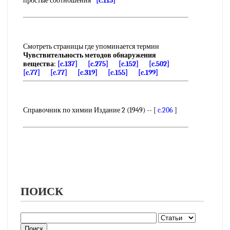
простые соотношения
[c.115]
Смотреть страницы где упоминается термин
Чувствительность методов обнаружения
вещества
:
[c.137]
[c.275]
[c.152]
[c.502]
[c.77]
[c.77]
[c.319]
[c.155]
[c.199]
Справочник по химии Издание 2 (1949) -- [
c.206
]
ПОИСК