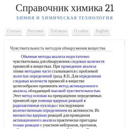
Справочник химика 21
ХИМИЯ И ХИМИЧЕСКАЯ ТЕХНОЛОГИЯ
Статьи
Рисунки
Таблицы
О сайте
English
Чувствительность методов обнаружения вещества
Обычные методы
анализа недостаточно
чувствительны для обнаружения
следовых количеств
примесей в веществах. При
проведении анализа
этими
методами часто
сталкиваются с проблемой
холостых определений
(разд. 8.3). Для
определения
следовых количеств
примесей в веществе
целесообразно применять
метод активационного
анализа
, обладающий
высокой чувствительностью
.
Этот
метод основан
на превращении определяемых
примесей при
помощи ядерных реакций
в
радиоактивные нуклиды
с последующим
количественным определением
их активности. Из
множества ядерных
реакций для проведения
активационного анализа
практически пригодны
только реакции
с участием нейтронов, протонов,