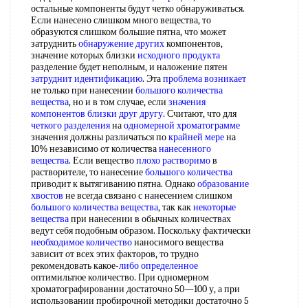
остальные компоненты будут четко обнаруживаться.
Если нанесено слишком много вещества, то
образуются слишком большие пятна, что может
затруднить
обнаружение других
компонентов,
значение которых близки
исходного продукта
разделение будет неполным, и наложение пятен
затруднит идентификацию
. Эта
проблема возникает
не только при нанесении
большого количества
вещества
, но и в том случае, если
значения
компонентов
близки друг другу
. Считают, что для
четкого разделения
на
одномерной хроматограмме
значения должны различаться по
крайней мере
на
10% независимо от количества
нанесенного
вещества
. Если вещество
плохо растворимо
в
растворителе, то нанесение
большого количества
приводит к вытягиванию пятна. Однако
образование
хвостов
не всегда связано с нанесением слишком
большого количества вещества
, так как
некоторые
вещества
при нанесении в обычных количествах
ведут себя подобным образом. Поскольку фактически
необходимое количество
наносимого вещества
зависит от всех этих факторов, то трудно
рекомендовать какое-
либо определенное
оптимильтюе количество. При одномерном
хроматографировании достаточно 50—100 у, а при
использовании пробирочной методики достаточно 5