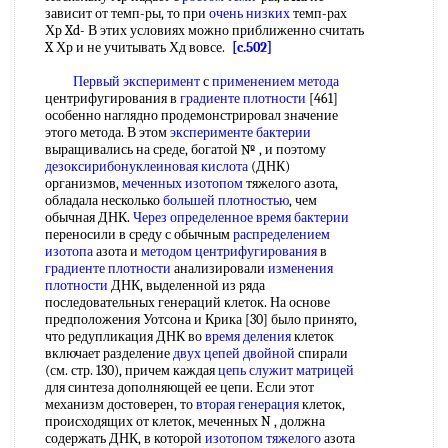
зависит от темп-ры, то при
очень низких
темп-рах
Хр Xd- В этих условиях можно приближенно считать
X Хр и не учитывать Хд вовсе.
[c.502]
Первый эксперимент
с
применением метода
центрифугирования в
градиенте плотности
[461]
особенно наглядно продемонстрировал значение
этого метода. В этом
эксперименте бактерии
выращивались на среде, богатой № , и поэтому
дезоксирибонуклеиновая кислота
(ДНК)
организмов,
меченных изотопом
тяжелого азота,
обладала несколько
большей плотностью
, чем
обычная ДНК.
Через определенное
время бактерии
переносили в среду с обычным
распределением
изотопа
азота и
методом центрифугирования
в
градиенте плотности
анализировали
изменения
плотности
ДНК, выделенной из ряда
последовательных генераций клеток. На основе
предположения Уотсона и Крика [30] было принято,
что редупликация ДНК во
время деления
клеток
включает разделение
двух
цепей двойной
спирали
(см. стр. 130), причем каждая
цепь служит матрицей
для синтеза дополняющей ее цепи. Если этот
механизм достоверен, то
вторая генерация
клеток,
происходящих от клеток, меченных N , должна
содержать ДНК, в которой
изотопом тяжелого
азота