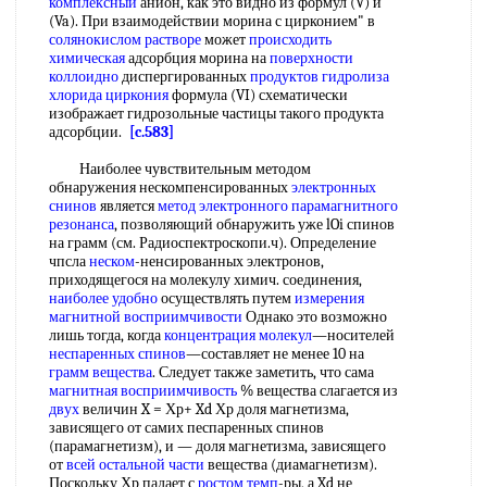
комплексный
анион, как это видно из формул (V) и
(Va). При взаимодействии морина с цирконием" в
солянокислом растворе
может
происходить
химическая
адсорбция морина на
поверхности
коллоидно
диспергированных
продуктов гидролиза
хлорида циркония
формула (VI) схематически
изображает гидрозольные частицы такого продукта
адсорбции.
[c.583]
Наиболее чувствительным методом
обнаружения нескомпенсированных
электронных
снинов
является
метод электронного парамагнитного
резонанса
, позволяющий обнаружить уже lOi спинов
на грамм (см. Радиоспектроскопи.ч). Определение
чпсла
неском
-ненсированных электронов,
приходящегося на молекулу химич. соединения,
наиболее удобно
осуществлять путем
измерения
магнитной восприимчивости
Однако это возможно
лишь тогда, когда
концентрация молекул
—носителей
неспаренных спинов
—составляет не менее 10 на
грамм вещества
. Следует также заметить, что сама
магнитная восприимчивость
% вещества слагается из
двух
величин X = Хр+ Xd Хр доля магнетизма,
зависящего от самих песпаренных спинов
(парамагнетизм), и — доля магнетизма, зависящего
от
всей
остальной части
вещества (диамагнетизм).
Поскольку Хр падает с
ростом темп
-ры, а Xd не