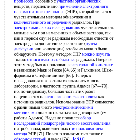
процессов
, особенно с
участием органических
веществ, перспективно
применение электронного
парамагнитного резонанса
(ЭПР), который является
чувствительным методом обнаружения и
количественного определения
радикалов. При
электрохимических исследованиях
чувствительность
меньше, чем при измерениях в объеме раствора, так
как в первом случае радикалы необходимо отвести от
электрода на достаточное расстояние (
путем
диффузии
или конвекции), чтобы их можно было
обнаружить. Поэтому методом ЭПР
можно изучать
только
относительно стабильные
радикалы. Впервые
этот метод был использован в
электродной кинетике
независимо Маки и Геске [64, 65] и Галкиным, Шам-
фаровым и Стефанишиной [66]. Теперь в
исследования такого типа включились многие
лаборатории, в частности группа Адамса [67—70],
но, по-видимому, большая часть этих работ
нацеливается на
использование электролиза
как
источника радикалов. Использование ЭПР совместно
с различными чисто
электрохимическими
методиками
должно оказаться плодотворным (см.
работы Адамса). Недавно появился
обзор
исследований
полярографического восстановления
нитробензола, выполненных с
использованием
метода
ЭПР [71]. Полезно ознакомиться также с
обзорной статьей
Адамса [74].
[c.211]