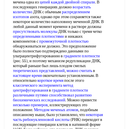
мечена одна из
цепей каждой
двойной спирали
. В
последующих генерациях должно
возрастать
количество
ДНК с обычным
распределением
изотопов
азота, однако при этом сохраняется также
некоторое количество наполовину меченной ДНК. В
любой данный момент времени в растворе должны
присутствовать молекулы
ДНК только с тремя четко
определенными плотностями
и никаких
компонентов с
промежуточной плотностью
обнаруживаться не должно. Это предположение
было полностью подтверждено данными по
ультрацентрифугированию в
градиенте плотности
(рис. 55), и поэтому механизм редупликации ДНК,
который раньше был лишь плодом смелых
теоретических представлений
,
можно считать
в
настоящее время
окончательно установленным. В
относительно
короткое время
после этого
классического эксперимента
метод
центрифугирования
в
градиенте плотности
различными путями
способствовал развитию
биохимических исследований
. Можно привести
несколько примеров
, иллюстрирующих это
положение.
Методом меченых атомов
, подобным
описанному выше, было установлено, что
некоторая
часть
рибонуклеиновой кислоты
(РНК) переходит в
последующие генерации клеток в нативной форме