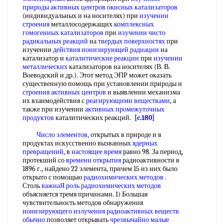
природы
активных центров окисных катализаторов
(индивидуальных и на носителях) при
изучении
строения
металлосодержащих
комплексных
гомогенных катализаторов
при
изучении чисто
радикальных реакций
на
твердых поверхностях
при
изучении
действия ионизирующей радиации
на
катализатор и
каталитические реакции
при
изучении
металлических
катализаторов на носителях (В. В.
Воеводский и др.). Этот метод ЭПР может оказать
существенную помощь при установлении природы и
строения активных центров
и выявлении механизма
их взаимодействия с
реагирующими веществами
, а
также при изучении
активных промежуточных
продуктов
каталитических реакций.
[c.180]
Число элементов
, открытых в природе и в
продуктах искусственно вызванных
ядерных
превращений
, в
настоящее время
равно 98. За период,
протекший со
времени открытия
радиоактивности в
1896 г., найдено 22 элемента, причем 15 из них было
открыто с помощью
радиохимических методов
.
Столь
важнаЯ роль
радиохимических методов
объясняется тремя причинами. 1) Большая
чувствительность методов обнаружения
ионизирующего излучения радиоактивных
веществ
обычно
позволяет открывать
чрезвычайно малые