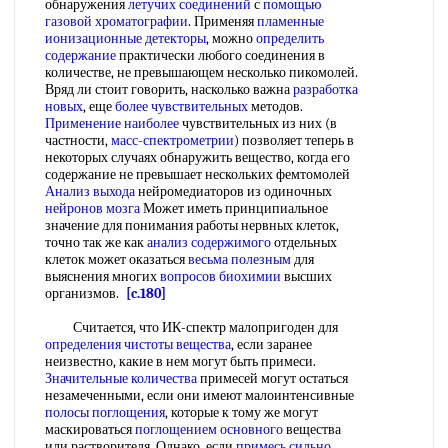
обнаружения
летучих соединений
с
помощью
газовой хроматографии
. Применяя
пламенные
ионизационные детекторы
, можно
определить
содержание
практически любого соединения в
количестве, не превышающем несколько пикомолей.
Вряд ли стоит говорить, насколько важна
разработка
новых
, еще
более чувствительных
методов.
Применение наиболее
чувствительных из них (в
частности,
масс-спектрометрии
) позволяет теперь в
некоторых случаях обнаружить вещество, когда его
содержание не превышает нескольких фемтомолей
Анализ выхода
нейромедиаторов из одиночных
нейронов мозга
Может иметь принципиальное
значение для понимания работы нервных клеток,
точно так же как
анализ содержимого
отдельных
клеток может оказаться
весьма полезным
для
выяснения многих
вопросов биохимии
высших
организмов.
[c.180]
Считается, что ИК-спектр малопригоден для
определения чистоты вещества
, если заранее
неизвестно, какие в нем могут быть примеси.
Значительные количества
примесей могут остаться
незамеченными, если они имеют малоинтенсивные
полосы поглощения
, которые к тому же могут
маскироваться
поглощением основного
вещества
или растворителя. Однако, если
примесь сильно