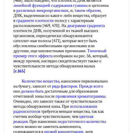
[468]. Было найдено, что плотность ДНК является
линейной функцией
содержания гуанина
и цитозина
в
различных микроорганизмах
, и,
таким образом
,
ДНК, выделенная из какого-либо вещества, образует
в
градиенте плотности
полосу с характерным
расположением [469, 470]. На
диаграмме градиента
плотности ДНК, полученной из тканей высших
организмов, периодически обнаруживаются
сателлит-ные полосы [471], которые могут быть
обусловлены симбиозными организмами или
другими, еще неизвестными причинами.
Типичный
пример
этого эффекта
изображен на рис. 56, который,
между прочим, наглядно свидетельствует также о
чувствительности метода обнаружения малых
[c.165]
Количество вещества
, наносимое первоначально
на бумагу, зависит от
ряда факторов
.
Прежде всего
оно
должно быть
достаточным для образования
отчетливой зоны после
проявления хроматограммы
.
Очевидно, это зависит также от чувствительности
метода обнаружения зоны. При
использовании
радиоизотопов
требуется меньше вещества, так как
счетчик вообще чувствительнее, чем
цветная
реакция
. При нанесении
недостаточного количества
смеси можно не заметить компонента,
содержащегося в
низкой концентрации
, хотя