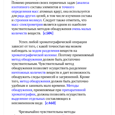
Помимо решения своих первичных задач (
анализа
изотопного
состава элементов и
точного
определения масс
атомных ядер), она используется
для
ряда других
целей, в том числе изучения состава
и
строения молекул
. Следует также отметить, что
масс-спектрометрия
является одним из наиболее
чувствительных методов обнаружения
очень малых
количеств
веществ.
[c.504]
Успех любой хроматографической операции
зависит от того, с какой точностью мы можем
наблюдать за
ходом разделения
веществ на
хроматографической колонке
. Поэтому применяемый
метод обнаружения
должен быть достаточно
чувствительным. Чувствительный метод
обнаружения позволяет осуществить разделение
ничтожных количеств
веществ и дает возможность
обнаружить следы примесей и загрязнений. Кроме
того,
метод обнаружения
должен быть достаточно
удобным и занимать мало времени.
Методы
обнаружения
, применяемые при
препаративной
хроматографии
, должны позволять осуществить
выделение отдельных
составляющих в
неизмененном виде.
[c.460]
Чрезвычайно чувствительны методы