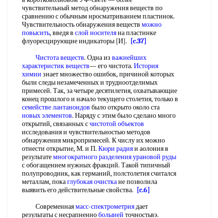
чувствительный метод обнаружения веществ по
сравнению с обычным нросматриванием пластинок.
Чувствительность обнаружения веществ
можно
повысить
, введя в
слой носителя
на пластинке
флуоресцирующие индикаторы [И].
[c.37]
Чистота веществ
. Одна из
важнейших
характеристик веществ
— его чистота.
История
химии
знает множество ошибок, причиной которых
были следы незамеченных и трудноотделимых
примесей. Так, за четыре десятилетия, охватывающие
конец прошлого и начало текущего столетия, только в
семействе лантаноидов
было открыто около ста
новых элементов
. Наряду с этим было сделано много
открытий, связанных с
чистотой объектов
исследования и чувствительностью методов
обнаружения микропримесей. К числу их можно
отнести открытие, М. и П.
Кюри радия
и аолония в
результате
многократного разделения
урановой руды
с обогащением нужных фракций. Такой типичный
полупроводник, как германий, полстолетия считался
металлам, пока
глубокая очистка
не позволила
выявить его действительные свойства.
[c.6]
Современная
масс-спектрометрия
дает
результаты с несрапненно
болыией
точностьвэ.