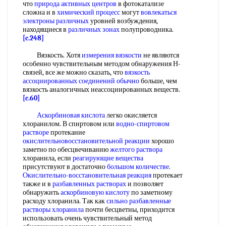
что
природа активных центров
в фотокатализе
сложна и в
химический процесс
могут
вовлекаться
электроны различных
уровней возбуждения,
находящиеся в
различных зонах
полупроводника.
[c.248]
Вязкость. Хотя
измерения вязкости
не являются
особенно чувствительным методом обнаружения Н-
связей, все же можно сказать, что
вязкость
ассоциированных
соединений обычно
больше, чем
вязкость аналогичных неассоциированных веществ.
[c.60]
Аскорбиновая кислота
легко окисляется
хлоранилом. В спиртовом или
водно-спиртовом
растворе
протекание
окислительновосстановительной реакции
хорошо
заметно по обесцвечиванию
желтого раствора
хлоранила, если
реагирующие вещества
присутствуют в достаточно
большом количестве
.
Окислительно-восстановительная реакция
протекает
также и в
разбавленных растворах
и позволяет
обнаружить
аскорбиновую кислоту
по заметному
расходу хлоранила. Так как
сильно разбавленные
растворы хлоранила
почти бесцветны, приходится
использовать очень чувствительный метод