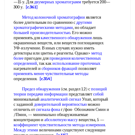
—15 у. Для
двумерных хроматограмм
требуется 200—
300 у.
[c.361]
Метод колоночной хроматографии
является
более длительным по сравнению с
другими
хроматографическими методами
, но обладает
большей производительностью
. Его можно
применять для
качественного обнаружения
лишь
окрашенных веществ, или веществ поглощающих
УФ-излучение. В иных случаях нужно иметь
детекторы или цветнь е реагенты. Однако>
метод
более
пригоден для
проведения количественных
определений
, так как
использование проточных
нагревателей и
сборников фракций
позволяет
применять менее
чувствительные методы
определения.
[c.354]
Предел обнаружения
(см. раздел 1.2) с
позиций
теории
передачи информации
представляет
собой
минимальный
аналитический сигнал
Упап, который
с заданной
доверительной вероятностью
можно
отличить от
сигнала фона
г/фон- Обозначим Смин и
/Пмин, — минимально обнаруживаемые
концентрацию и
абсолютную массу
вещества, 5 —
коэффициент чувствительности
метода измерения
.
Между этими
величинами существуют следующие