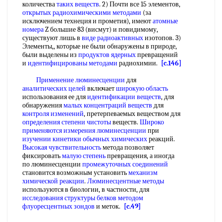
количества
таких веществ
. 2) Почти все 15 элементов,
открытых радиохимическими методами
(за
исключением технеция и прометия), имеют
атомные
номера
Z большие 83 (висмут) и повидимому,
существуют лишь в
виде радиоактивных
изотопов. 3)
Элементы,, которые не были обнаружены в природе,
были выделены из
продуктов ядерных
превращений
и
идентифицированы методами
радиохимии.
[c.146]
Применение люминесценции
для
аналитических целей
включает
широкую область
использования ее для
идентификации веществ
, для
обнаружения
малых концентраций веществ
для
контроля изменений
, претерпеваемых веществом для
определения степени чистоты
веществ.
Широко
применяются
измерения люминесценции
при
изучении кинетики
обычных химических
реакций.
Высокая чувствительность
метода позволяет
фиксировать
малую степень
превращения, а иногда
по люминесценции
промежуточных соединений
становится возможным установить
механизм
химической реакции
.
Люминесцентные методы
используются в биологии, в частности, для
исследования структуры белков методом
флуоресцентных зондов
и меток.
[c.49]