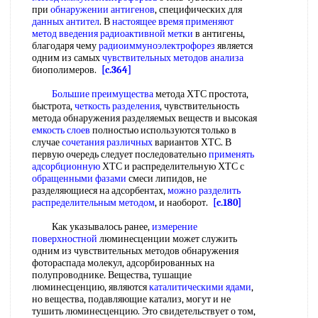
при
обнаружении антигенов
, специфических для
данных антител
. В
настоящее время применяют
метод
введения радиоактивной метки
в антигены,
благодаря чему
радиоиммуноэлектрофорез
является
одним из самых
чувствительных методов анализа
биополимеров.
[c.364]
Большие преимущества
метода ХТС простота,
быстрота,
четкость разделения
, чувствительность
метода обнаружения разделяемых веществ и высокая
емкость слоев
полностью используются только в
случае
сочетания различных
вариантов ХТС. В
первую очередь следует последовательно
применять
адсорбционную
ХТС и распределительную ХТС с
обращенными фазами
смеси липидов, не
разделяющиеся на адсорбентах,
можно разделить
распределительным методом
, и наоборот.
[c.180]
Как указывалось ранее,
измерение
поверхностной
люминесценции может служить
одним из чувствительных методов обнаружения
фотораспада молекул, адсорбированных на
полупроводнике. Вещества, тушащие
люминесценцию, являются
каталитическими ядами
,
но вещества, подавляющие катализ, могут и не
тушить люминесценцию. Это свидетельствует о том,