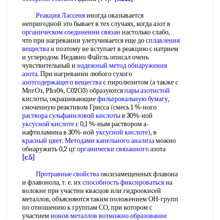
Реакция Лассеня
иногда оказывается
непригодной это бывает в тех случаях, когда азот в
органическом соединении связан
настолько слабо,
что при нагревании улетучивается еще до
сплавления
вещества
и поэтому не вступает в реакцию с натрием
и углеродом. Недавно Файгль описал очень
чувствительный и
надежный метод
обнаружения
азота
. При нагревании любого сухого
азотсодержащего вещества
с пиролюзитом (а также с
МпгОз, РЬз04, С02О3) образуются
пары азотистой
кислоты, окрашивающие
фильтровальную бумагу
,
смоченную реактивом Грисса (смесь 1 %-ного
раствора сульфаниловой кислоты
в 30%-ной
уксусной кислоте
с 0,1 %-ным раствором а-
нафтиламина в 30%-ной
уксусной кислоте
), в
красный цвет
.
Методами капельного анализа
можно
обнаружить 0,2 цг
органически связанного
азота
[c.5]
Протравные свойства
оксизамещенных флавона
и флавонола, т. е. их
способность фиксироваться
на
волокне при участии квасцов или гидроокисей
металлов, объясняются таким положением ОН-групп
по отношению к группам СО, при котором с
участием
нонов металлов
возможно образование