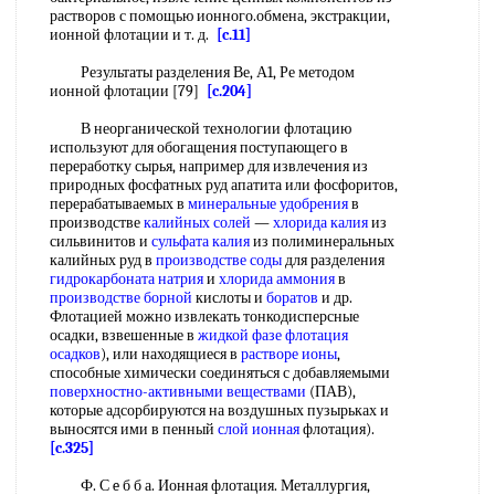
растворов с помощью ионного.обмена, экстракции,
ионной флотации и т. д.
[c.11]
Результаты разделения Ве, А1, Ре методом
ионной флотации [79]
[c.204]
В неорганической технологии флотацию
используют для обогащения поступающего в
переработку сырья, например для извлечения из
природных фосфатных руд апатита или фосфоритов,
перерабатываемых в
минеральные удобрения
в
производстве
калийных солей
—
хлорида калия
из
сильвинитов и
сульфата калия
из полиминеральных
калийных руд в
производстве соды
для разделения
гидрокарбоната натрия
и
хлорида аммония
в
производстве борной
кислоты и
боратов
и др.
Флотацией можно извлекать тонкодисперсные
осадки, взвешенные в
жидкой фазе
флотация
осадков
), или находящиеся в
растворе ионы
,
способные химически соединяться с добавляемыми
поверхностно-активными веществами
(ПАВ),
которые адсорбируются на воздушных пузырьках и
выносятся ими в пенный
слой ионная
флотация).
[c.325]
Ф. С e б б а. Ионная флотация. Металлургия,