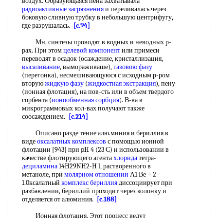
воздух. Образующаяся пена захватывала
радиоактивные загрязнения
и переливалась через
боковую сливную трубку в небольшую центрифугу,
где разрушалась.
[c.94]
Мн. синтезы проводят в водных и неводных р-
рах. При этом
целевой компонент
или примеси
переводят в осадок (осаждение, кристаллизация,
высаливание
, вымораживаше),
газовою фазу
(перегонка), несмешивающуюся с исходным р-ром
вторую
жидкую фазу
(
жидкостная экстракция
), пену
(ионная флотация), на пов-сть или в объем твердого
сорбента (
ионообменная сорбция
). В-ва в
микрограммовых кол-вах получают также
соосаждением.
[c.214]
Описано разде тение алю.миния и бериллия в
виде
оксалатных комплексов
с помощью ионной
флотации [943] при pH 4 (23 С) н использовании в
качестве флотирующего агента
хлорида
тетра-
дециламина
14H29NH2-H l, растворенного в
метаноле, при
молярном отношении
А1 Ве = 2
1.0ксалатный
комплекс бериллия
диссоциирует при
разбавлении, бериллий проходит через колонку и
отделяется от алюминия.
[c.188]
Ионная флотация. Этот процесс ведут