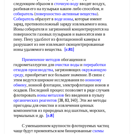
следующим образом в
сточную воду
вводят воздух,
разбивая его на пузырьки каким-либо способом, и
собиратель
(
поверхностно-активные вещества
).
Собиратель
образует в
воде ионы
, которые имеют
заряд, противоположный заряду извлекаемого иона.
Ионы собирателя и загрязнений концентрируются на
поверхности газовых пузырьков и выносятся ими в
пену. Пену удал5пот из флотационной камеры и
разрушают из нее извлекают сконцентрированные
ионы удаляемого вещества.
[c.81]
Применение методов
обогащения и
гидрометаллургии для
очистки воды
и
переработки
отходов производства
, загрязняющих
окружающую
среду
, приобретает все большее значение. В связи с
этим ведутся широкие исследования по
ионному
обмену
, ионной флотации, электрофлотацни ионов и
осадков. Последний процесс позволяет в ряде случаев
флотировать
ионы металлов
без введения в пульпу
органических реагентов
[38, 83, 140]. Эти же методы
пригодны для очистии и извлечения ценных
компонентов из природных вод шахтных, морских,
термальных и др.
[c.8]
С уменьшением крупности флотируемых частиц
чаще будут применяться ком бинироваиные
схемы