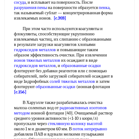
сосуда
, и всплывает на поверхность. После
разрушения пены
на поверхности образуется
пенка
,
так называемый сублат — концентрированная форма
извлекаемых ионов.
[c.203]
При этом часто используются коагулянты и
флокулянты, способствующие укрупнению
извлекаемых частиц, их слипанию с образованными
в результате загрузки коагулянтов хлопьями
гидроксидов металлов
и повышающие таким
образом эффективность очистки. При извлечении
ионов тяжелых металлов
их осаждают в виде
гидроксидов металлов
, и
образованные осадки
флотируют без добавки реагентов или с помощью
собирателей, либо загрузкой собирателей осаждают в
виде 1идрофобных
солей тяжелых металлов
и затем
флотируют
образованные осадки
(ионная флотация
[c.156]
В Харуэлле также разрабатывалась очистка
малоза-соленпых вод от
радиоактивных изотопов
методом
ионной флотации [40]. Очищаемый раствор
среднего уровня активности (<1-10 з кюри/л)
пропускали через
стеклянную колонку
высотой
около 1 м и диаметром 60 мм. В
поток непрерывно
добавляли ПАВ и вдували мелкими пузырьками