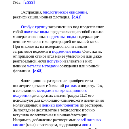
1965.
[c.222]
Экстракция,
биологическое окисление
,
ректификация, ионная флотация.
[c.41]
Особую группу
загрязненных вод представляют
собой
шахтные воды
, представляющие собой сильно
минерализованные
подземные воды
, содержащие
ценные металлы с концентрацией не выше 5 мг/л.
При откачке их на поверхность они сильно
загрязняют водоемы и
подземные воды
. Очистка их
от примесей становится менее убыточной или даже
рентабельной, если
попутно
извлекать из них
ценные
металлы методами
осаждения или ионной
флотации.
[c.63]
Флотационное разделение приобретает за
последнее время все больший
размах
и широту. Так,
в сочетании с
методами конденсационного
получения
дисперсных систем (раздел 11.2) его
используют для коллоидно-химического извлечения
молекулярных и
ионных компонентов
из растворов.
За последнее десятилетие в технологию прочно
вступила молекулярная и ионная флотации.
Например, добавление растворимых
солей жирных
кислот
(мыл) к растворам, содержащим
ионы