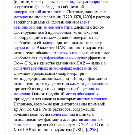
(ионные, молекулярные и
коллоидные растворы
, гели
и суспензии) не обладают собственной
поверхностной активностью
. Поэтому, например, в
методах
ионной флотации [1220, 1378, 1400] в раствор
вводят специальный флотационный
агент
катионного
или
анионного типа
, дающий с ионом
флотирующийся (гидрофобный) комплекс или
сорбирующийся на межфазовой поверхности с
сообщением ей
заряда
, противоположного знаку
заряда иона
. В качестве ПАВ анионного характера
используют обычно
натриевые соли
высших жирных
карбоновых и
сульфокарбоновых кислот
(фракции
Сю— С]б), а в качестве катионных ПАВ — амины и
соли четвертичных аммониевых оснований
со
сложными радикалами (напр
имер
, три-
метилдодециламмонийхлорид). Ионную флотацию
используют преимущественно как
метод выделения
примесей из воды и растворов
солей щелочных
металлов
. Однако подобный
метод обогащения
пригоден и для анализа некоторых
чистых металлов
.
Например, возможно концентрирование примесей
kg, Аи, Со, Си и Ре из растворов, содержащих
большие количества
солей магния
и цинка, с
использованием флотации ассоциатов
анионных
комплексов
примесей (с лигандами С2О4 , ЗгОз или
N ) с ПАВ катионного характера [1281].
[c.295]