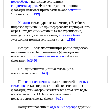
переработки
, например флотация и
гидрометаллургия
Флотоэкстракция и ионная
флотация являются примерами такого
сочетани
"процессов.
[c.132]
Химико
-металлургические методы. Все более
широкое применение при переработке горнорудного
бырья находят химические и металлургические,
методы обжнг, выщелачивание,
ионный обмен
,
экстракция, ионная флотация и т. д.
[c.135]
Воздух — вода Флотация при-родно-гидрофоб-
ных минералов Не применяется (флотация на
пузырьках с
применением носителя
) Иониая
флотация
[c.140]
Не - применяется (иониая флотация в
магнитном поле)
[c.141]
При
очистке сточных
вод от примесей
цветных
металлов
весьма перспективной является ионная
флотация, суть которой заключается в том, что воды
обрабатываются ПАВами, образующими
нерастворимые, легко флоти-
[c.62]
Концентрирование и
отделение серебра
другими