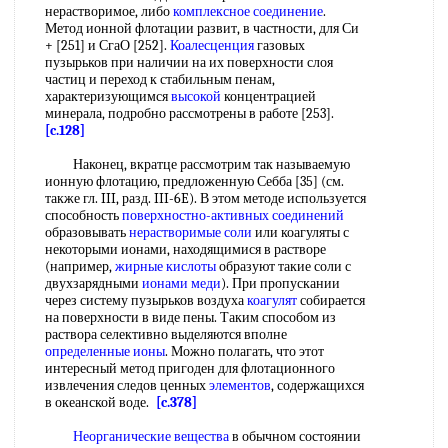
нерастворимое, либо
комплексное соединение
.
Метод ионной флотации развит, в частности, для Си
+ [251] и СгаО [252].
Коалесценция
газовых
пузырьков при наличии на их поверхности слоя
частиц и переход к стабильным пенам,
характеризующимся
высокой
концентрацией
минерала, подробно рассмотрены в работе [253].
[c.128]
Наконец, вкратце рассмотрим так называемую
ионную флотацию, предложенную Себба [35] (см.
также гл. III, разд. III-6E). В этом методе используется
способность
поверхностно-активных соединений
образовывать
нерастворимые соли
или коагуляты с
некоторыми ионами, находящимися в растворе
(например,
жирные кислоты
образуют такие соли с
двухзарядными
ионами меди
). При пропускании
через систему пузырьков воздуха
коагулят
собирается
на поверхности в виде пены. Таким способом из
раствора селективно выделяются вполне
определенные ионы
. Можно полагать, что этот
интересный метод пригоден для флотационного
извлечения следов ценных
элементов
, содержащихся
в океанской воде.
[c.378]
Неорганические вещества
в обычном состоянии