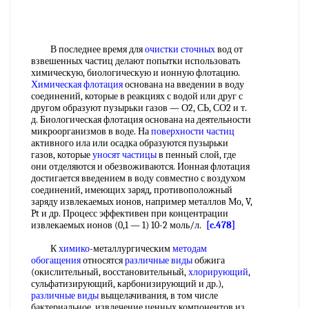
В последнее время для
очистки сточных
вод от
взвешенных частиц делают попытки использовать
химическую, биологическую и ионную флотацию.
Химическая флотация
основана на введении в воду
соединений, которые в реакциях с водой или друг с
другом образуют пузырьки газов — О2, СЬ, СО2 и т.
д. Биологическая флотация основана на деятельности
микроорганизмов в воде. На
поверхности частиц
активного ила или осадка образуются пузырьки
газов, которые
уносят частицы
в пенный слой, где
они отделяются и обезвоживаются. Ионная флотация
достигается введением в воду совместно с воздухом
соединений, имеющих заряд, противоположный
заряду извлекаемых ионов, например металлов Мо, V,
Pt и др. Процесс эффективен при концентрации
извлекаемых ионов (0,1 — 1) 10-2 моль/л.
[c.478]
К
химико
-металлургическим
методам
обогащения
относятся
различные виды
обжига
(окислительный, восстановительный,
хлорирующий
,
сульфатизирующий, карбонизирующий и др.),
различные виды
выщелачивания, в том числе
бактериальное, извлечение ценных компонентов из