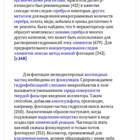
органическими реагентами
. Краситель дитио-р-
изоиндиго был рекомендован [412] в качестве
соосади-теля следов
серебра
и некоторых
других
металлов
для выделения микрограммовых количеств
серебра
, золота, меди, кобальта и цинка достаточно 4
мг реагента. Было найдено, что 4-меркапторезор-цин
образует комплексы с
ионами серебра
и многих
других катионов, что может быть использовано для
растворения гидроокисей зтих
элементов
[679]. Для
предварительного
концентрирования следов
элементов
описан метод ионной
флотации [243].
[c.148]
Для флотации мелкодисперсных
коллоидных
частиц
необходима их
флокуляция
. Српровождаемое
гидрофобизацией
слипание
микрообъектов в золе
вызывается уменьшением
заряда поверхности
твердой фазы
при введении коллектора. Таким
способом, добавляя
алкилсульфаты
, производят,
например, флотацию частиц гидрозоля окиси железа
[250]. Аналогичным образом поступают, когда
подлежащее
выделению вещество
получают в виде
осадка при
химической реакции
. Частицы in statu
nas endi сначала флокулируют и только потом
флотируют [251]. Коллектор, применяемый для
извлечения ионов
, должен образовывать с ними либо