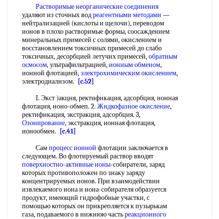
Растворимые неорганические соединения
удаляют из сточных вод
реагентными методами
—
нейтрализацией (кислоты и щелочи), переводом
ионов в плохо растворимые формы, соосаждением
минеральных примесей с солями, окислением и
восстановлением токсичных примесей до слабо
токсичных, десорбцией летучих примесей,
обратным
осмосом
, ультрафильтрацией,
ионным обменом
,
ионной флотацией,
электрохимическим окислением
,
электродиализом.
[c.52]
I. Экст )акцня, ректифнкация, адсорбция, нонная
флотация, ноно-обмеп. 2.
Жндкофазное окисление
,
ректификация, экстракция, адсорбция. 3,
Озонирование
, экстракция, ионная флотация,
ионообмен.
[c.41]
Сам
процесс ионной
флотации заключается в
следующем. Во флотируемый раствор вводят
поверхностно-активные ионы
-собиратели, заряд
которых противоположен по знаку заряду
концентрируемых ионов. При взаимодействии
извлекаемого иона и иона-собирателя образуется
продукт, имеющий гидрофобные участки, с
помощью которых он прикрепляется к пузырькам
газа, подаваемого в нижнюю часть
реакционного