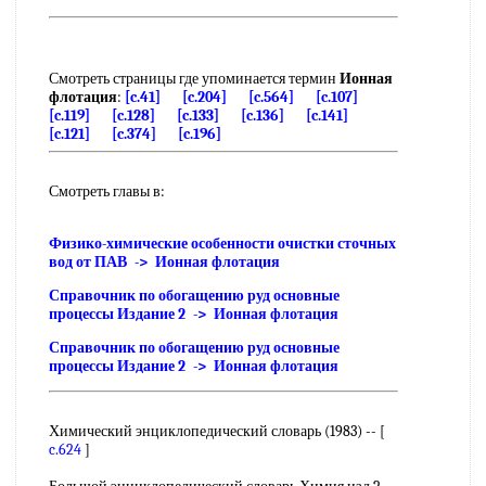
Смотреть страницы где упоминается термин
Ионная
флотация
:
[c.41]
[c.204]
[c.564]
[c.107]
[c.119]
[c.128]
[c.133]
[c.136]
[c.141]
[c.121]
[c.374]
[c.196]
Смотреть главы в:
Физико-химические особенности очистки сточных
вод от ПАВ -> Ионная флотация
Справочник по обогащению руд основные
процессы Издание 2 -> Ионная флотация
Справочник по обогащению руд основные
процессы Издание 2 -> Ионная флотация
Химический энциклопедический словарь (1983) -- [
c.624
]