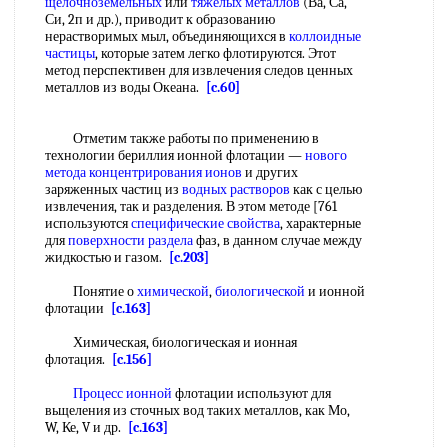
щелочноземельных
или
тяжелых металлов
(Ва, Са,
Си, 2п и др.), приводит к образованию
нерастворимых мыл, объединяющихся в
коллоидные
частицы
, которые затем легко флотируются. Этот
метод перспективен для извлечения следов ценных
металлов из воды Океана.
[c.60]
Отметим также работы по применению в
технологии бериллия ионной флотации —
нового
метода
концентрирования ионов
и других
заряженных частиц из
водных растворов
как с целью
извлечения, так и разделения. В этом методе [761
используются
специфические свойства
, характерные
для
поверхности раздела
фаз, в данном случае между
жидкостью и газом.
[c.203]
Понятие о
химической
,
биологической
и ионной
флотации
[c.163]
Химическая, биологическая и ионная
флотация.
[c.156]
Процесс ионной
флотации используют для
вьщеления из сточных вод таких металлов, как Мо,
W, Ке, V и др.
[c.163]