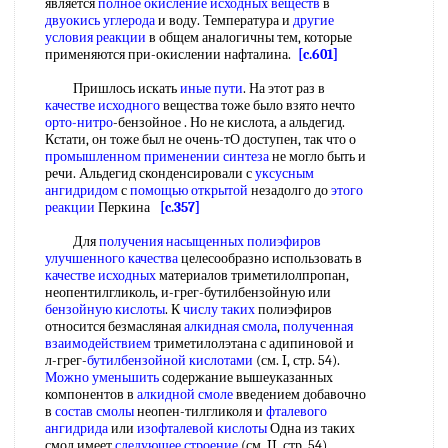
является
полное окисление
исходных веществ
в
двуокись углерода
и воду. Температура и
другие
условия реакции
в общем аналогичны тем, которые
применяются при-окислении нафталина.
[c.601]
Пришлось искать
иные пути
. На этот раз в
качестве исходного
вещества тоже было взято нечто
орто-нитро
-бензойное . Но не кислота, а альдегид.
Кстати, он тоже был не очень-тО доступен, так что о
промышленном применении синтеза
не могло быть и
речи. Альдегид сконденсировали с
уксусным
ангидридом
с
помощью открытой
незадолго до
этого
реакции
Перкина
[c.357]
Для
получения насыщенных полиэфиров
улучшенного качества
целесообразно использовать в
качестве исходных
материалов триметилолпропан,
неопентилгликоль, и-грег-бутилбензойную или
бензойную кислоты
. К
числу таких
полиэфиров
относится безмасляная
алкидная смола
,
полученная
взаимодействием
триметилолэтана с адипиновой и
л-грег-
бутилбензойной кислотами
(см. I, стр. 54).
Можно уменьшить
содержание вышеуказанных
компонентов в
алкидной смоле
введением добавочно
в
состав смолы
неопен-тилгликоля и
фталевого
ангидрида
или
изофталевой кислоты
Одна из таких
смол имеет
следующее строение
(см. II, стр. 54).