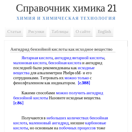
Справочник химика 21
ХИМИЯ И ХИМИЧЕСКАЯ ТЕХНОЛОГИЯ
Статьи
Рисунки
Таблицы
О сайте
English
Ангидрид бензойной кислоты как исходное вещество
Янтарная кислота
,
ангидрид янтарной кислоты
,
малоновая кислота
,
бензойная кислота
и ангидрид
последней были рекомендованы как
исходные
вещества
для алкалиметрии Phelps oM- и его
сотрудниками. Титровать их
можно только
с
фенолфталеином как индикатором.
[c.388]
Какими способами
можно получить
ангидрид
бензойной кислоты
Назовите исходные вещества.
[c.86]
Получаются в
небольших количествах
бензойная
кислота
,
малеиновый ангидрид
, низшие
карбоновые
кислоты
, но основным иа
побочных процессов
тоже