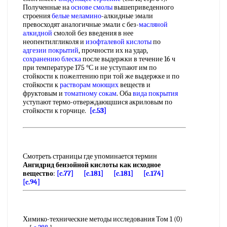
Полученные на
основе смолы
вышеприведенного
строения
белые меламино
-алкидные эмали
превосходят аналогичные эмали с без-
масляной
алкидной
смолой без введения в нее
неопентилгликоля и
изофталевой кислоты
по
адгезии покрытий
, прочности их на удар,
сохранению блеска
после выдержки в течение 16 ч
при температуре 175 °С и не уступают им по
стойкости к пожелтению при той же выдержке и по
стойкости к
растворам моющих
веществ и
фруктовым и
томатному сокам
. Оба
вида покрытия
уступают термо-отверждающшися акриловым по
стойкости к горчице.
[c.53]
Смотреть страницы где упоминается термин
Ангидрид бензойной кислоты как исходное
вещество
:
[c.77]
[c.181]
[c.181]
[c.174]
[c.94]
Химико-технические методы исследования Том 1 (0)