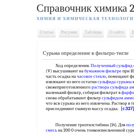
Справочник химика 2
ХИМИЯ И ХИМИЧЕСКАЯ ТЕХНОЛОГИ
Статьи
Рисунки
Таблицы
О сайте
E
Сурьма определение в фильтро-тигле
Ход определения.
Полученный сульфид
(V) высушивают на
бумажном фильтре
при 10
часть осадка на
часовое стекло
, помещают ф
извлекают из него остатки
сульфида сурьмы
к
свежеприготовленного
раствора сульфида а
маленький фильтр, собирая фильтрат в
фарфо
снова обрабатывают фильтр
сульфидом амм
что вся сурьма из него извлечена. Раствор в 
присоединяют главную массу осадка.
[c.327
Получение триэтилстибина [14]. Для
пол
смесь
иа 200 0 очень тонкоизмельченной сур