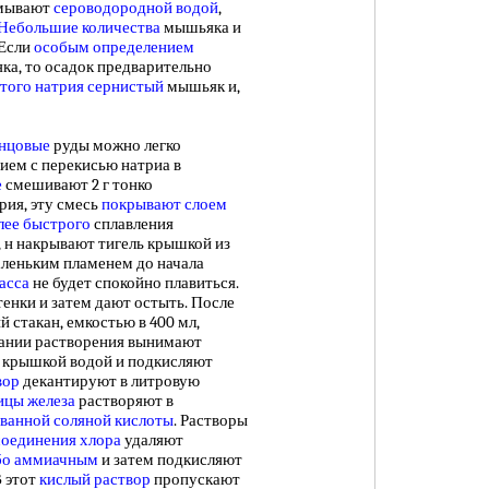
омывают
сероводородной водой
,
Небольшие количества
мышьяка и
 Если
особым определением
а, то осадок предварительно
того натрия сернистый
мышьяк и,
инцовые
руды можно легко
ием с перекисью натриа в
е
смешивают 2 г тонко
рия, эту смесь
покрывают слоем
лее быстрого
сплавления
м, н накрывают тигель крышкой из
аленьким пламенем до начала
асса
не будет спокойно плавиться.
енки и затем дают остыть. После
й стакан, емкостью в 400 мл,
чании растворения вынимают
с крышкой водой и подкисляют
вор
декантируют в литровую
ицы железа
растворяют в
ванной соляной кислоты
. Растворы
соединения хлора
удаляют
бо аммиачным
и затем подкисляют
В этот
кислый раствор
пропускают