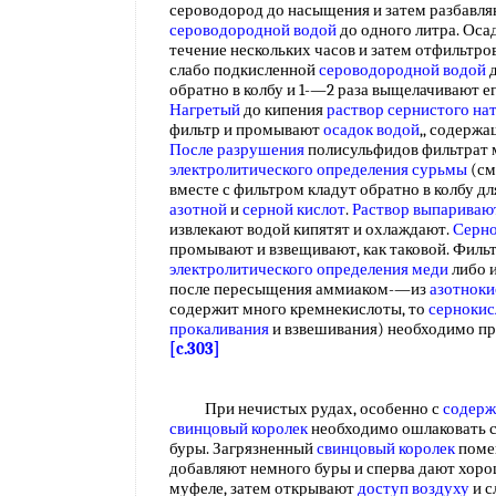
сероводород до насыщения и затем разбавл
сероводородной водой
до одного литра. Осад
течение нескольких часов и затем отфильтр
слабо подкисленной
сероводородной водой
обратно в колбу и 1-—2 раза выщелачивают е
Нагретый
до кипения
раствор сернистого на
фильтр и промывают
осадок водой
,, содерж
После разрушения
полисульфидов фильтрат 
электролитического определения сурьмы
(см.
вместе с фильтром кладут обратно в колбу д
азотной
и
серной кислот
.
Раствор выпариваю
извлекают водой кипятят и охлаждают.
Серно
промывают и взвещивают, как таковой. Филь
электролитического определения меди
либо 
после пересыщения аммиаком-—из
азотноки
содержит много кремнекислоты, то
сернокис
прокаливания
и взвешивания) необходимо пр
[c.303]
При нечистых рудах, особенно с
содерж
свинцовый королек
необходимо ошлаковать 
буры. Загрязненный
свинцовый королек
поме
добавляют немного буры и сперва дают хоро
муфеле, затем открывают
доступ воздуху
и с