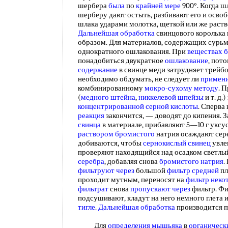
шербера
была
по
крайней мере
900°. Когда ш
шерберу дают остыть, разбивают его и осв
шлака ударами молотка, щеткой или же раст
Дальнейшая обработка
свинцового королька
образом. Для материалов, содержащих сурьму
однократного ошлакования. При
веществах 
понадобиться двукратное
ошлакование
, пот
содержание
в свинце меди затрудняет трейбо
необходимо обдумать, не следует ли
примени
комбинированному
мокро-сухому методу
. 
(
медного штейна
,
никкелевой шпейзы
и т. д.
концентрированной серной кислоты
. Сперва
реакция
закончится, — доводят до кипения. З
свинца
в материале, прибавляют 5—10 г укс
раствором бромистого
натрия осаждают сер
добиваются, чтобы
сернокислый свинец
увле
проверяют находящийся над осадком светлы
серебра
, добавляя снова
бромистого натрия
.
фильтруют через
большой
фильтр средней
пл
проходит мутным, переносят на
фильтр неко
фильтрат
снова
пропускают через
фильтр. Фи
подсушивают, кладут на него немного глета 
тигле
.
Дальнейшая обработка
производится 
Для
определения мышьяка
в
органическ