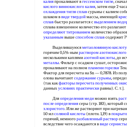
калия
прокаливают в
гессенском тигле
, снача
кислого виннокислого калия
, затем еще 2 ча
охлаждения
тигля сплав
сурьмы с калием соб
шлаком в
виде твердой
массы, имеющей
крис
сплав
быстро разлагается с
выделением водо
сплава взвешенное количество его разлагают 
определяют титрованием
количество образо
указанным
выше
способом сплав
содержит 7
Выделившуюся
метаоловянную кислоту
горячим 0,5%-ным
раствором азотнокислого
несколькими каплями
азотной кислоты
, до и
металлы
. Фильтр с осадком сушат, осторожно
прокаливают на полном
пламени горелки
Текл
Фактор для пересчета на Sn — 0,7878. Из по
олова вычитают
содержание сурьмы
, опред
(так как
факторы пересчета
полученных оки
данных
условиях практически
равны). С. т.].
Для
определения меди
можно взять
раст
после определения
серы (стр. 183), который 
хлористого
. Или же растворяют при нагреван
50 мл
соляной кислоты
(плотн. 1,19) в
покрыто
горячий, немного
разбавленный раствор
серо
вследствие чего осаждаются в
виде сернисты