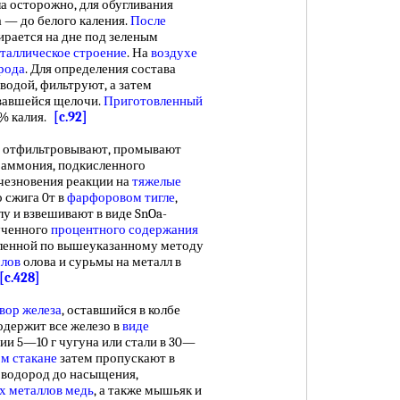
ла осторожно, для обугливания
са — до белого каления.
После
ирается на дне под зеленым
таллическое строение
. На
воздухе
рода
. Для определения состава
водой, фильтруют, а затем
вавшейся щелочи.
Приготовленный
% калия.
[c.92]
отфильтровывают, промывают
аммония, подкисленного
счезновения реакции на
тяжелые
 сжига 0т в
фарфоровом тигле
,
у и взвешивают в виде SnOa-
лученного
процентного содержания
еленной по вышеуказанному методу
слов
олова и сурьмы на металл в
[c.428]
вор железа
, оставшийся в колбе
содержит все железо в
виде
ии 5—10 г чугуна или стали в 30—
м стакане
затем пропускают в
водород до насыщения,
х
металлов медь
, а также мышьяк и