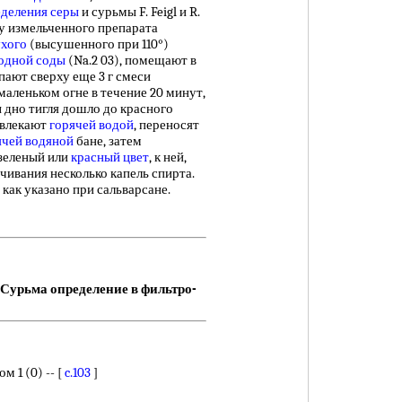
деления серы
и сурьмы F. Feigl и R.
ку измельченного препарата
ухого
(высушенного при 110°)
одной соды
(Na.2 03), помещают в
пают сверху еще 3 г смеси
маленьком огне в течение 20 минут,
ы дно тигля дошло до красного
звлекают
горячей водой
, переносят
ячей водяной
бане, затем
 зеленый или
красный цвет
, к ней,
чивания несколько капель спирта.
как указано при сальварсане.
Сурьма определение в фильтро-
 1 (0) -- [
c.103
]