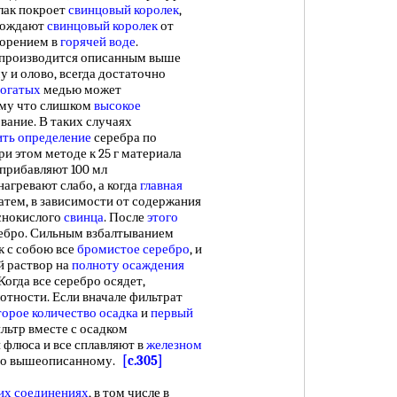
лак покроет
свинцовый королек
,
обождают
свинцовый королек
от
ворением в
горячей воде
.
 производится описанным выше
 и олово, всегда достаточно
богатых
медью может
ому что слишком
высокое
вание. В таких случаях
ть определение
серебра по
При этом методе к 25 г материала
) прибавляют 100 мл
 нагревают слабо, а когда
главная
атем, в зависимости от содержания
уснокислого
свинца
. После
этого
ебро. Сильным взбалтыванием
к с собою все
бромистое серебро
, и
й раствор на
полноту осаждения
 Когда все серебро осядет,
отности. Если вначале фильтрат
торое
количество осадка
и
первый
льтр вместе с осадком
и флюса и все сплавляют в
железном
по вышеописанному.
[c.305]
их соединениях
, в том числе в