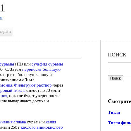
1
Я
nglish
ПОИСК
 сурьмы
(П1) или
сульфид сурьмы
0° С. Затем
переносят большую
ильтр в небольшую чашку и
ипячением с Ъ мл
ммония
.
Фильтруют раствор
через
ровый тигель
емкостью 30 мл, и
ония
, пока не будет уверенности,
Смотрите
тигле выпаривают досуха и
]
Тигли
учения сплава
сурьмы и
калия
Тигли фил
ьмы и 250 г
кислого виннокислого