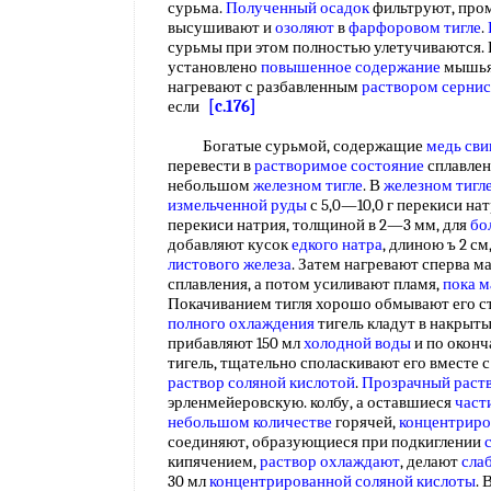
сурьма.
Полученный осадок
фильтруют, пр
высушивают и
озоляют
в
фарфоровом тигле
.
сурьмы при этом полностью улетучиваются.
установлено
повышенное содержание
мышьяк
нагревают с разбавленным
раствором сернис
если
[c.176]
Богатые сурьмой, содержащие
медь св
перевести в
растворимое состояние
сплавлен
небольшом
железном тигле
. В
железном тигл
измельченной руды
с 5,0—10,0 г перекиси нат
перекиси натрия, толщиной в 2—3 мм, для
бо
добавляют кусок
едкого натра
, длиною ъ 2 с
листового железа
. Затем нагревают сперва м
сплавления, а потом усиливают пламя,
пока м
Покачиванием тигля хорошо обмывают его ст
полного охлаждения
тигель кладут в накрыты
прибавляют 150 мл
холодной воды
и по окон
тигель, тщательно споласкивают его вместе 
раствор соляной кислотой
.
Прозрачный раст
эрленмейеровскую. колбу, а оставшиеся
част
небольшом количестве
горячей,
концентриро
соединяют, образующиеся при подкиглении
кипячением,
раствор охлаждают
, делают
сла
30 мл
концентрированной соляной кислоты
. 