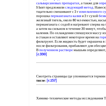
сальварсановых препаратах
, а также для
опре
S horr предложили
следующий метод
. Навес
тщательно смешивают с 2 г
измельченного с
порошка
перманганата калия
и 2 г сухой
безв
железный тигель, около 80 мл емкостью, насы
перманганата с содой и нагревают сперва на 
а затем на сильном в течение 30 минут, чтоб
каления. По охлаждении спекшуюся массу и
в стакан и оставляют некоторое время на
гор
фильтруют. Если жидкость будет окрашена в
после фильтрования, прибавляют для обесцве
В
полученном растворе
мышьяк определяют, 
[c.330]
Смотреть страницы где упоминается термин
тигле
:
[c.157]
Химико-технические методы исследования Том