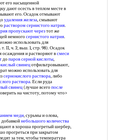
яют его насыщенной
ку дают осесть в теплом месте в
овывают его. Осадок отмывают
до
удаления железа
, смывают
го
раствором сернистого натрия
.
трия
пропускают через
тот же
ащей немного
сернистого натрия
.
можно использовать для
 т. II, ч. 2, вьш. 1, стр. 98). Осадок
ля осаждения и растворяют в
смеси
т
до
паров серной кислоты
,
кислый свинец
отфильтровывают,
трат можно использовать для
из
сернокислого раствора
, либо
слого раствора
. Если руда
лый свинец
(лучше всего
после
оверить на чистоту, потому что>
анием меди
, сурьмы и олова,
с добавкой
небольшого количества
щают в хороша прогретый шербер,
шо прогреться при закрытом
ледят за тем, чтобы температура