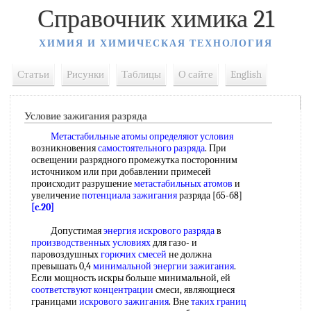
Справочник химика 21
ХИМИЯ И ХИМИЧЕСКАЯ ТЕХНОЛОГИЯ
Статьи
Рисунки
Таблицы
О сайте
English
Условие зажигания разряда
Метастабильные атомы
определяют условия
возникновения
самостоятельного разряда
. При
освещении разрядного промежутка посторонним
источником или при добавлении примесей
происходит разрушение
метастабильных атомов
и
увеличение
потенциала зажигания
разряда [б5-б8]
[c.20]
Допустимая
энергия искрового разряда
в
производственных условиях
для газо- и
паровоздушных
горючих смесей
не должна
превышать 0,4
минимальной энергии зажигания
.
Если мощность искры больше минимальной, ей
соответствуют концентрации
смеси, являющиеся
границами
искрового зажигания
. Вне
таких границ