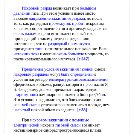
Искровой разряд
возникает прн
большом
давлении
газа. При этом условии имеет место
высокое
напряжение зажигания разряда
, но после
того, как разрядньп
промежуток пробит
искровым
каналом, сопротивление этого промежутка делается
очень малым
, в цени возникает сильный ток,
приводящий к такому перераспределению
иотенциала, что на
разрядный промежуток
приходится
тишь
незначите.льное напряжение. Если
источник тока
имеет не
очень большую
мощность, то
после кратковременного импульса
[c.347]
Предельные условия
зажигания газовой
смеси
искровым разрядом
могут
быть определены
из
условия нагрева до
температуры самовоспламенения
сферического объема, радиус которого г р согласно Я-
Б. Зельдовичу должен превышать характерную
ширину зоны
ламинарного пламени бпл ср>3,7бпл.
Это условие предполагает, что близлежащие слои
горючей смеси
успевают воспламениться прежде, чем
нагретый
искрой обьем охладится.
[c.33]
При
искровом зажигании
с
помощью
электрической
искры в
газовой смеси
возникает
нестационарное самораспространяющееся пламя.