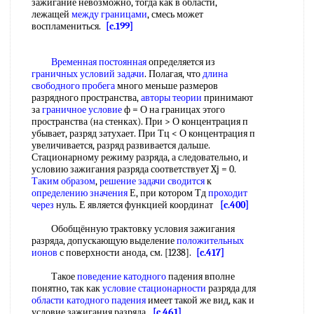
зажигание невозможно, тогда как в области,
лежащей
между границами
, смесь может
воспламениться.
[c.199]
Временная постоянная
определяется из
граничных условий задачи
. Полагая, что
длина
свободного пробега
много меньше размеров
разрядного пространства,
авторы теории
принимают
за
граничное условие
ф = О на границах этого
пространства (на стенках). При > О концентрация п
убывает, разряд затухает. При Тц < О концентрация п
увеличивается, разряд развивается дальше.
Стационарному режиму разряда, а следовательно, и
условию зажигания разряда соответствует Xj = 0.
Таким образом
,
решение задачи сводится
к
определению значения
Е, при котором Тд
проходит
через
нуль. Е является функцией координат
[c.400]
Обобщённую трактовку условия зажигания
разряда, допускающую выделение
положительных
ионов
с поверхности анода, см. [1238].
[c.417]
Такое
поведение катодного
падения вполне
понятно, так как
условие стационарности
разряда для
области катодного падения
имеет такой же вид, как и
условие зажигания разряда
[c.461]