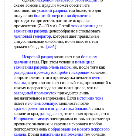
Однако
искровой генератор
,
работающий
по
схеме Томсона, вряд ли может обеспечить
постоянство
условий разряда
, тем более, что для
получения
болыиой
энергии возбуждения
приходится применять длинные искровые
промежутки (7—10 мм). С этой
точки зрения
для
зажигания разряда
целесообразно использовать
ламповый генератор
, который дает правильные
синусоидальные колебания, но он вместе с тем
должен обладать
[c.54]
Искровой разряд
возникает при
большом
давлении
газа. При этом условии
потенциал
зажигания разряда
очень высок
, но, после того как
разрядный промежуток
пробит искровым
каиалом,
сопротивление этого промежутка делается
очень
малым
, в цепи возникает сильный ток, приводящий к
такому перераспределению потенциала, что иа
разрядный промежуток
приходится лишь
незначительное напряжение. Если
источник тока
имеет не
очень большую
мощность после
кратковременного импульса
тока большой
силы в
канале искры,
разряд через
, этот канал прекращается.
Напряжение между
электродами вновь возрастает до
прежнего значения, и картина искрового пробоя
повторяется вновь с
образованием нового
искрового
канала
. Время
нарастания напряжения
тем больше,