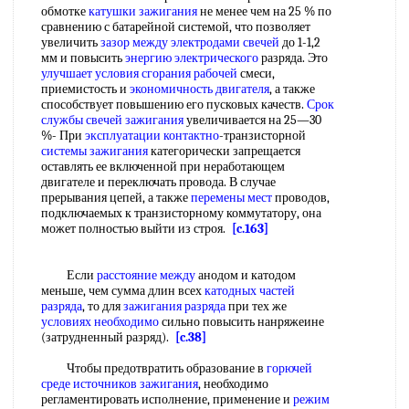
обмотке
катушки зажигания
не менее чем на 25 % по
сравнению с батарейной системой, что позволяет
увеличить
зазор между
электродами свечей
до 1-1,2
мм и повысить
энергию электрического
разряда. Это
улучшает условия
сгорания рабочей
смеси,
приемистость и
экономичность двигателя
, а также
способствует повышению его пусковых качеств.
Срок
службы
свечей зажигания
увеличивается на 25—30
%- При
эксплуатации контактно
-транзисторной
системы зажигания
категорически запрещается
оставлять ее включенной при неработающем
двигателе и переключать провода. В случае
прерывания цепей, а также
перемены мест
проводов,
подключаемых к транзисторному коммутатору, она
может полностью выйти из строя.
[c.163]
Если
расстояние между
анодом и катодом
меньше, чем сумма длин всех
катодных частей
разряда
, то для
зажигания разряда
при тех же
условиях необходимо
сильно повысить нанряжеине
(затрудненный разряд).
[c.38]
Чтобы предотвратить образование в
горючей
среде
источников зажигания
, необходимо
регламентировать исполнение, применение и
режим