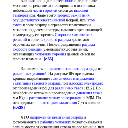
Зажигание представляет
собой
интенсивное
местное нагревание от постороннего источника
небольшой
части горючей
смеси до
высокой
температуры
. Чаще всего
процесс зажигания
осуществляется электрической
искрой, при
этом
смесь
в зоне разряда нагревается практически
мгновенно до температуры, намного превышающей
температуру ее горения.
Скорости химических
реакций
в зоне
искрового разряда
достигают
огромных величин. После прекращения
разряда
скорость реакций
уменьшается до значений,
отвечающих
условиям горения
данной смеси во
фронте пламени.
[c.55]
Зависимость
напряжения зажигания разряда
от
различных условий
. На рисунке 184 приведены
кривые, выражающие
зависимость напряжения
зажигания газового разряда
при
плоских электродах
от произведения рс1 для
различных газов
[1212]. По
оси абсцисс отложено произведение
давления газа
в
мм Hg на
расстояние между электродами
в MJM. По
оси ординат —
потенциал зажигания
С/з в вольтах.
[c.438]
ЧТО
напряжение зажигания разряда
в
фотоэлементе в
рабочих условиях
может оказаться в
зависимости от освещения катода много меньще, чем