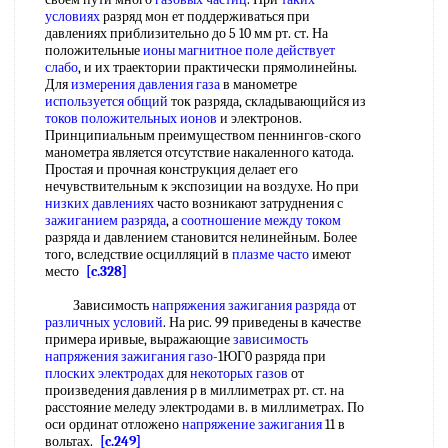
условиях
разряд мон ет поддерживаться при
давлениях приблизительно до 5 10 мм рт. ст. На
положительные
ионы магнитное поле
действует
слабо
, и их траектории практически прямолинейны.
Для
измерения давления газа
в манометре
используется общий
ток разряда, складывающийся из
токов положительных ионов
и электронов.
Принципиальным преимуществом пеннингов-ского
манометра является отсутствие накаленного катода.
Простая и прочная конструкция делает его
нечувствительным к экспозиции на воздухе. Но при
низких давлениях
часто возникают затруднения с
зажиганием разряда
, а
соотношение между током
разряда и давлением становится нелинейным. Более
того, вследствие осцилляций в
плазме часто
имеют
место
[c.328]
Зависимость
напряжения зажигания разряда
от
различных условий
. На рис. 99 приведены в качестве
примера иривые, выражающие
зависимость
напряжения
зажигания газо
-1ЮГ0 разряда при
плоских электродах
для
некоторых газов
от
произведения давления р в миллиметрах рт. ст. на
расстояние меледу электродами в. в миллиметрах. По
оси ординат отложено
напряжение зажигания
11 в
вольтах.
[c.249]