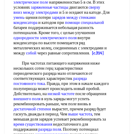
электрическое поле
напряженностью 5 в см. В этих
условиях
заряженные частицы
двигаются
сверху
вниз
между электродами
и 5 и оседают на катоде. Для
умень
-щения потери
зарядов между
стенками
конденсатора
и катодом при
помощи специальной
батареи поддерживается небольщая разность
потенциалов. Кроме того, с целью улучшения
однородности электрического поля
внутри
конденсатора по высоте помещается ряд
металлических колец, соединенных с электродами и
между
собой
через равные сопротивления.
[c.214]
При частотах питающего напряжения ниже
нескольких сотен герц характеристики
периодического разряда мало отличаются от
соответствующих характеристик
разряда
постоянного тока
. Правда, при этом в начале каждого
полупериода может происходить новый пробой.
Действительно, на
низкой частоте
после обращения
внешнего поля
в нуль заряды могут успеть
рекомбинировать раньше, чем поле вновь в
достаточной степени
вырастет, причем разряд будет
гаснуть дважды в период. Чем
выше частота
, тем
меньшая доля зарядов успевает рекомбинировать за
время существования
недостаточного для
поддержания
разряда поля
. Поэтому потенциал