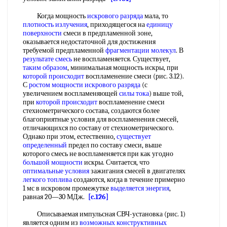
Когда мощность
искрового разряда
мала, то
плотность излучения
, приходящегося на
единицу
поверхности
смеси в предпламенной зоне,
оказывается недостаточной для достижения
требуемой предпламенной
фрагментации молекул
. В
результате смесь
не воспламеняется. Существует,
таким образом
, минимальная мощность искры, при
которой происходит
воспламенение смеси (рис. 3.12).
С
ростом мощности
искрового разряда
(с
увеличением воспламеняющей
силы тока
) выше той,
при
которой происходит
воспламенение смеси
стехиометрического состава, создаются более
благоприятные условия для воспламенения смесей,
отличающихся по составу от стехиометрического.
Однако при этом, естественно,
существует
определенный
предел по составу смеси, выше
которого смесь не воспламеняется при как угодно
большой мощности
искры. Считается, что
оптимальные условия
зажигания смесей в двигателях
легкого топлива
создаются, когда в течение примерно
1 мс в искровом промежутке
выделяется энергия
,
равная 20—30 МДж.
[c.126]
Описываемая импульсная СВЧ-установка (рис. 1)
является одним из
возможных конструктивных