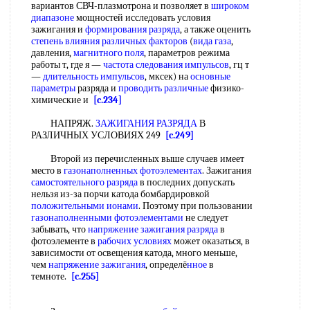
вариантов СВЧ-плазмотрона и позволяет в
широком
диапазоне
мощностей исследовать условия
зажигания и
формирования разряда
, а также оценить
степень влияния различных факторов
(
вида газа
,
давления,
магнитного поля
, параметров режима
работы т, где я —
частота следования импульсов
, гц т
—
длительность импульсов
, мксек) на
основные
параметры
разряда и
проводить различные
физико-
химические и
[c.234]
НАПРЯЖ.
ЗАЖИГАНИЯ РАЗРЯДА
В
РАЗЛИЧНЫХ УСЛОВИЯХ 249
[c.249]
Второй из перечисленных выше случаев имеет
место в
газонаполненных фотоэлементах
. Зажигания
самостоятельного разряда
в последних допускать
нельзя из-за порчи катода бомбардировкой
положительными ионами
. Поэтому при пользовании
газонаполненными фотоэлементами
не следует
забывать, что
напряжение зажигания разряда
в
фотоэлементе в
рабочих условиях
может оказаться, в
зависимости от освещения катода, много меньше,
чем
напряжение зажигания
, определё
нное
в
темноте.
[c.255]