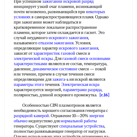
При успешном
зажигании искровой разряд
инициирует узкий очаг пламени, возникающий
почти мгновенно, развивающийся при
некоторых
условиях
в самораспространяющееся пламя. Однако
при зажигании может наблюдаться и
кратковременное локальное распространение
пламени, которое затем охлаждается и гаснет. Это
случай неудачного
искрового зажигания
,
называемого
отказом зажигания
. Условия,
определяющие характер
искрового зажигания
,
зависят от
характеристик газовой
смеси и
электрической искры
. Для
газовой смеси
основными
характеристиками
являются ее состав, температура,
давление,
динамическое состояние
смеси — покой
или течение, причем в случае течения смеси
определяющими для
зажига
-ь ия искрой являются
параметры этого
течения.
Электрическая искра
характеризуется энергией,
параметрами разряда
,
полярностью, длиной искрового промежутка.
[c.16]
Особенностью СВЧ плазмотронов является
необходимость хорошего согласования генератора с
разрядной камерой
. Отражение 10—20%
энергии
обычно
недопустимо для
нормальной работы
генератора. Существуют
специальные устройства
,
полностью развязывающие генератор от нагрузки.
Однако использоваш этих устройств ограничено из-