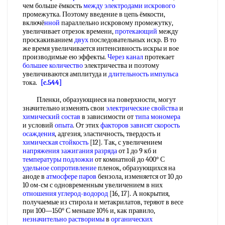
чем больше ёмкость
между электродами искрового
промежутка. Поэтому введение в цепь ёмкости,
включё
нной
параллельно искровому промежутку,
увеличивает отрезок времени,
протекающий
между
проскакиванием
двух
последовательных искр. В то
же время увеличивается интенсивность искры и вое
производимые ею эффекты.
Через канал
протекает
большее количество
электричества и поэтому
увеличиваются амплитуда и
длительность импульса
тока.
[c.544]
Пленки, образующиеся на поверхности, могут
значительно изменять свои
электрические свойства
и
химический состав
в зависимости от
типа мономера
и условий
опыта
. От этих
факторов зависят
скорость
осаждения
, адгезия, эластичность, твердость и
химическая стойкость
[12]. Так, с увеличением
напряжения зажигания разряда
от 1 до 9 кб и
температуры подложки
от комнатной до 400° С
удельное сопротивление
пленок, образующихся на
аноде в
атмосфере паров
бензола, изменяется от 10 до
10 ом-см с одновременным увеличением в них
отношения углерод-водород
[16, 17]. А нокрытия,
получаемые из стирола и метакрилатов, теряют в весе
при 100—150° С меньше 10% и, как правило,
незначительно растворимы
в
органических