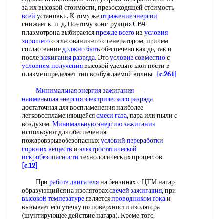
за их высокой стоимости, превосходящей стоимость
всей
установки. К тому же
отражение энергии
снижает к. п. д. Поэтому конструкция СВЧ
плазмотрона выбирается
прежде всего
из
условия
хорошего
согласования его с генератором, причем
согласование
должно быть
обеспечено как до, так и
после
зажигания разряда
. Это
условие совместно
с
условием получения
высокой удельпо ыои пости в
плазме определяет тип возбуждаемой волны.
[c.261]
Минимальная энергия зажигания
—
наименьшая энергия
электрического разряда
,
достаточная для воспламенения наиболее
легковоспламеняющейся
смеси газа
, пара или пыли с
воздухом.
Минимальную энергию зажигания
используют для обеспечения
пожаровзрывобезопасных
условий переработки
горючих веществ
и
электростатической
искробезопасности
технологических процессов.
[c.12]
При
работе двигателя
на бензинах с ЦТМ нагар,
образующийся на изоляторах
свечей зажигания
, при
высокой температуре
является
проводником тока
и
вызывает его утечку по поверхности изолятора
(шунтирующее действие нагара). Кроме того,