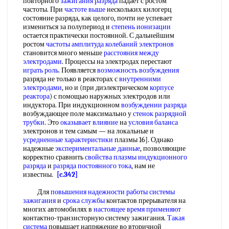
повторного
зажигания разряда
падает с ростом
частоты. При
частоте выше
нескольких килогерц
состояние разряда, как целого, почти не успевает
измениться за полупериод и
степень ионизации
остается практически постоянной. С дальнейшим
ростом
частоты амплитуда
колебаний электронов
становится много меньше
расстояния между
электродами
. Процессы на электродах перестают
играть роль
. Появляется
возможность возбуждения
разряда не только в реакторах с
внутренними
электродами
, но и (при диэлектрическом
корпусе
реактора
) с помощью наружных электродов или
индуктора. При индукционном
возбуждении разряда
возбуждающее поле максимально у
стенок разрядной
трубки
. Это
оказывает влияние
на
условия баланса
электронов и тем самым — на локальные и
усредненные характеристики
плазмы 16]. Однако
надежные
экспериментальные данные
, позволяющие
корректно сравнить
свойства плазмы
индукционного
разряда
и
разряда постоянного тока
, нам не
известны.
[c.342]
Для
повышения надежности работы
системы
зажигания
и
срока службы
контактов прерывателя на
многих автомобилях в
настоящее время применяют
контактно-транзисторную систему зажигания.
Такая
система
повышает напряжение во вторичной