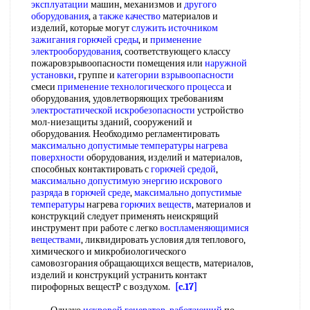
эксплуатации
машин, механизмов и
другого
оборудования
, а
также качество
материалов и
изделий, которые могут
служить источником
зажигания горючей среды
, и
применение
электрооборудования
, соответствующего классу
пожаровзрывоопасности помещения или
наружной
установки
, группе и
категории взрывоопасности
смеси
применение технологического процесса
и
оборудования, удовлетворяющих требованиям
электростатической искробезопасности
устройство
мол-ниезащиты зданий, сооружений и
оборудования. Необходимо регламентировать
максимально допустимые температуры
нагрева
поверхности
оборудования, изделий и материалов,
способных контактировать с
горючей средой
,
максимально допустимую
энергию искрового
разряда
в
горючей среде
,
максимально допустимые
температуры
нагрева
горючих веществ
, материалов и
конструкций следует применять неискрящий
инструмент при работе с легко
воспламеняющимися
веществами
, ликвидировать условия для теплового,
химического и микробиологического
самовозгорания обращающихся веществ, материалов,
изделий и конструкций устранить контакт
пирофорных вещестР с воздухом.
[c.17]