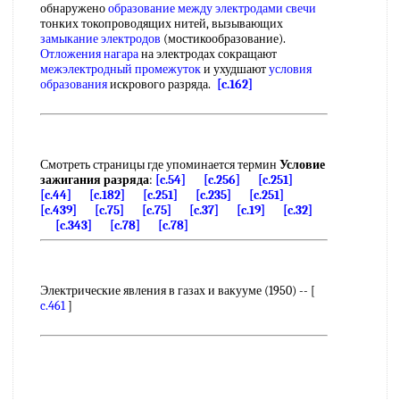
обнаружено
образование между
электродами свечи
тонких токопроводящих нитей, вызывающих
замыкание электродов
(мостикообразование).
Отложения нагара
на электродах сокращают
межэлектродный промежуток
и ухудшают
условия
образования
искрового разряда.
[c.162]
Смотреть страницы где упоминается термин
Условие
зажигания разряда
:
[c.54]
[c.256]
[c.251]
[c.44]
[c.182]
[c.251]
[c.235]
[c.251]
[c.439]
[c.75]
[c.75]
[c.37]
[c.19]
[c.32]
[c.343]
[c.78]
[c.78]
Электрические явления в газах и вакууме (1950) -- [
c.461
]