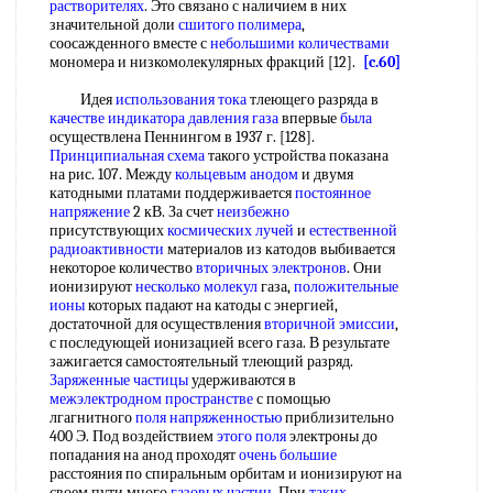
растворителях
. Это связано с наличием в них
значительной доли
сшитого полимера
,
соосажденного вместе с
небольшими количествами
мономера и низкомолекулярных фракций [12].
[c.60]
Идея
использования тока
тлеющего разряда в
качестве индикатора
давления газа
впервые
была
осуществлена Пеннингом в 1937 г. [128].
Принципиальная схема
такого устройства показана
на рис. 107. Между
кольцевым анодом
и двумя
катодными платами поддерживается
постоянное
напряжение
2 кВ. За счет
неизбежно
присутствующих
космических лучей
и
естественной
радиоактивности
материалов из катодов выбивается
некоторое количество
вторичных электронов
. Они
ионизируют
несколько молекул
газа,
положительные
ионы
которых падают на катоды с энергией,
достаточной для осуществления
вторичной эмиссии
,
с последующей ионизацией всего газа. В результате
зажигается самостоятельный тлеющий разряд.
Заряженные частицы
удерживаются в
межэлектродном пространстве
с помощью
лгагнитного
поля напряженностью
приблизительно
400 Э. Под воздействием
этого поля
электроны до
попадания на анод проходят
очень большие
расстояния по спиральным орбитам и ионизируют на
своем пути много
газовых частиц
. При
таких