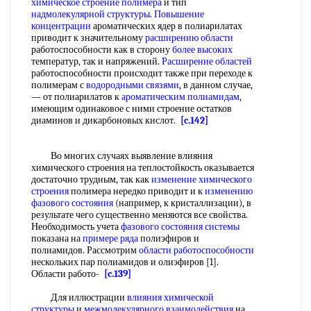
химическое строение полимера
и тип
надмолекулярной структуры
.
Повышение
концентрации
ароматических ядер в полиарилатах
приводит к значительному
расширению области
работоспособности как в сторону
более высоких
температур, так и напряжений.
Расширение областей
работоспособности происходит также при переходе к
полимерам с
водородными связями
, в данном случае,
— от полиарилатов к
ароматическим полиамидам
,
имеющим одинаковое с ними строение остатков
диаминов и дикарбоновых кислот.
[c.142]
Во многих случаях выявление влияния
химического строения на теплостойкость оказывается
достаточно трудным, так как
изменение химического
строения
полимера нередко приводит и к
изменению
фазового состояния
(например, к кристаллизации), в
результате чего существенно меняются все свойства.
Необходимость учета
фазового состояния системы
показана на
примере ряда
полиэфиров и
полиамидов. Рассмотрим
области работоспособности
нескольких пар полиамидов и олиэфиров [1].
Области работо-
[c.139]
Для иллюстрации
влияния химической
структуры
и
межмолекулярного взаимодействия
на