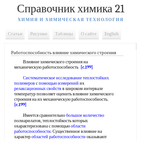
Справочник химика 21
ХИМИЯ И ХИМИЧЕСКАЯ ТЕХНОЛОГИЯ
Статьи
Рисунки
Таблицы
О сайте
English
Работоспособность влияние химического строения
Влияние химического строения на
механическую работоспособность
[c.199]
Систематическое исследование
теплостойких
полимеров
с
помощью измерений
их
релаксационных свойств
в широком интервале
температур позволяет оценить влияние химического
строения на их механическую работоспособность.
[c.199]
Имеется сравнительно
большое количество
полиарилатов, теплостойкость которых
охарактеризована с помощью
области
работоспособности
. Существенное влияние на
характер
областей работоспособности
оказывают