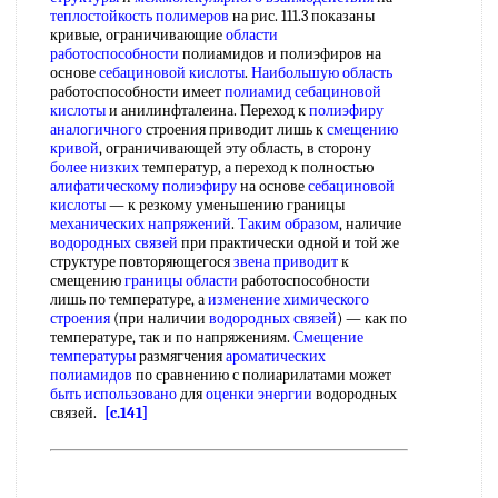
теплостойкость полимеров
на рис. 111.3 показаны
кривые, ограничивающие
области
работоспособности
полиамидов и полиэфиров на
основе
себациновой кислоты
.
Наибольшую область
работоспособности имеет
полиамид себациновой
кислоты
и анилинфталеина. Переход к
полиэфиру
аналогичного
строения приводит лишь к
смещению
кривой
, ограничивающей эту область, в сторону
более низких
температур, а переход к полностью
алифатическому полиэфиру
на основе
себациновой
кислоты
— к резкому уменьшению границы
механических напряжений
.
Таким образом
, наличие
водородных связей
при практически одной и той же
структуре повторяющегося
звена приводит
к
смещению
границы области
работоспособности
лишь по температуре, а
изменение химического
строения
(при наличии
водородных связей
) — как по
температуре, так и по напряжениям.
Смещение
температуры
размягчения
ароматических
полиамидов
по сравнению с полиарилатами может
быть использовано
для
оценки энергии
водородных
связей.
[c.141]