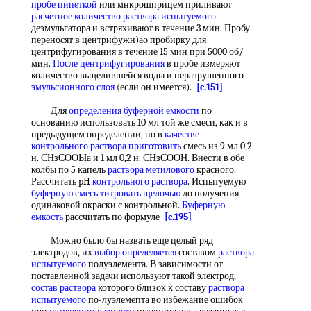
пробе пипеткой
или мнкрошприцем приливают
расчетное количество
раствора испытуемого
деэмульгатора и встряхивают в течение 3 мин. Пробу
переносят в центрифужн)ао пробирку для
центрифугирования в течение 15 мин при 5000 об/
мин.
После центрифугирования
в пробе измеряют
количество вьщелившейся воды и неразрушенного
эмульсионного слоя
(если он имеется).
[c.151]
Для
определения буферной емкости
по
основанию использовать 10 мл той же смеси, как и в
предыдущем определении, но в
качестве
контрольного
раствора приготовить
смесь из 9 мл 0,2
н. СНзСООЫа и 1 мл 0,2 н. СНзСООН. Внести в обе
колбы по 5 капель
раствора метилового
красного.
Рассчитать pH
контрольного раствора
. Испытуемую
буферную смесь
титровать щелочью
до получения
одинаковой окраски с контрольной.
Буферную
емкость
рассчитать по формуле
[c.195]
Можно было бы назвать еще целый ряд
электродов, их
выбор определяется
составом
раствора
испытуемого
полуэлемента. В зависимости от
поставленной задачи используют такой электрод,
состав раствора
которого близок к составу
раствора
испытуемого
по-луэлемепта во избежание ошибок