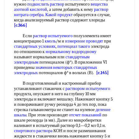
нужно
подкислить раствор
испытуемого
вещества
азотной кислотой
, а затем добавить к нему
раствор
нитрата серебра
.
Какой продукт
образуется в случае,
когда анализируемый раствор содержит хлориды
[c.366]
Если
раствор испытуемого
полуэлемента имеет
концентрацию 1
кмоль
/м и
измерение проводят
при
стандартных условиях
,
потенциал такого
электрода
по отношению к
нормальному водородному
называют нормальным или
стандартным
электродным
потенциалом (ф°). В приложении VI
приведены
значения некоторых
стандартных
электродных
потенциалов ф° в вольтах (В).
[c.145]
В подготовленный и настроенный прибор
устанавливают стаканчик с
раствором испытуемого
продукта, опускают в него на глубину 10 мм
электроды и включают мешалку. Нажимают кнопку 5
и поворачивают ручку реохорда 4 до тех пор, пока
стрелка гальванометра не станет на нулевое
деление
шкалы
. При этом производят
отсчет показаний
по
шкале реохорда (в мв). Далее из микробюретки
наливают в испытуемый раствор 0,1—0,2 мл 0,1 н.
спиртового раствора
КОН и после размешивания
жидкости в стаканчике вновь нажимают кнопку 5 и