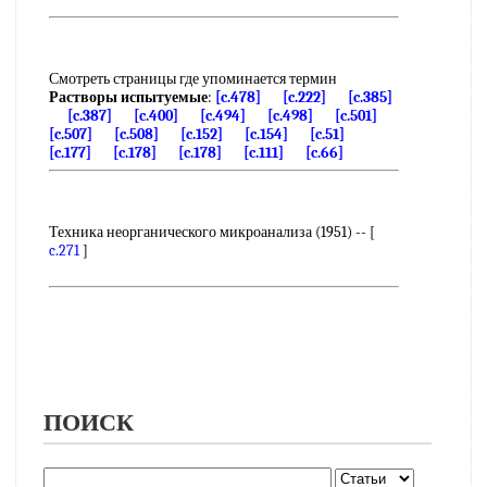
Смотреть страницы где упоминается термин
Растворы испытуемые
:
[c.478]
[c.222]
[c.385]
[c.387]
[c.400]
[c.494]
[c.498]
[c.501]
[c.507]
[c.508]
[c.152]
[c.154]
[c.51]
[c.177]
[c.178]
[c.178]
[c.111]
[c.66]
Техника неорганического микроанализа (1951) -- [
c.271
]
ПОИСК