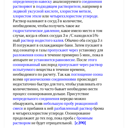
определенную навеску
анализируемого
соединения
растворяют
в
подходящем растворителе
, например в
ледяной уксусной кислоте
,
хлористом метиле
,
хлористом этиле
или
четыреххлористом углероде
.
Раствор наливают в сосуд 3 в количестве,
необходимом, чтобы получить такое же
гидростатическое давление
, какое имело место в том
случае, когда в обоих сосудах 3 и /С находился 5%-
ный
раствор иодистого калия
. Обычно оба сосуда 3 л
И погружают в охлаждающие бани. Затем пускают в
ход озонатор и газы
пропускают через
установку для
разложения озона
в течение примерно 5 мин., пока в
аппарате не
установится равновесие
. После
этого
озонированный
кислород
пропускают через
раствор
испытуемого
вещества в течение времени,
необходимого по расчету. Так как
поглощение озона
всеми
органическими соединениями
происходит
недостаточно быстро для того, чтобы улавливать его
количественно, то часто бывает необходимо вести
процесс озонирования дольше. Присутствие
непредельного соединения
нередко можно
обнаружить, взяв
небольшую пробу
реакционной
смеси
и прибавив к ней
разбавленный раствор
брома
в чегыреххлористом углероде. Озонирование
продолжают до тех пор, пока проба с
бромным
раствором
не будет отрицательной.
[c.390]