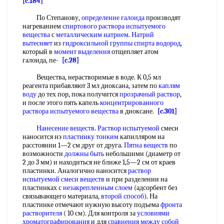
[c.184]
По Степанову,
определение галоида
производят
нагреванием
спиртового раствора
испытуемого
вещества
с
металлическим натрием
.
Натрий
вытесняет
из
гидроксильной группы спирта водород
,
который в
момент выделения
отщепляет атом
галоида, пе-
[c.28]
Вещества, нерастворимые в воде. К 0,5 мл
реагента прибавляют 3 мл диоксана, затем по
каплям
воду
до тех пор, пока получится
прозрачный раствор
,
и после этого пять капель
концентрированного
раствора
испытуемого вещества
в диоксане.
[c.301]
Нанесение веществ
.
Раствор испытуемой
смесн
наносится нэ
пластинку тонким
капилляром иа
расстоянии 1—2 см друг от друга.
Пятна веществ
по
возможности
должны быть
небольшими (диаметр от
2 до 3 мм) и находиться не ближе 1,5—2 см от краев
пластинки. Аналогично наносится
раствор
испытуемой
смеси веществ
и при разделении на
пластинках с
незакрепленным слоем
(адсорбент без
связывающего материала,
второй способ
). На
пластинке отмечают нужную высоту подъема
фронта
растворителя
( 10 см). Для контроля за
условиями
хроматографирования
и для
сравнения между
собой