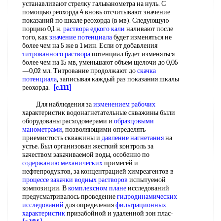
устанавливают стрелку гальванометра на нуль. С
помощью реохорда 4 вновь отсчитывают значение
показаний по шкале реохорда (в мв). Следующую
порцию 0,1 н.
раствора едкого кали
наливают после
того, как
значение потенциала
будет изменяться не
более чем на 5 же в 1 мин. Если от добавления
титрованного раствора
потенциал будет изменяться
более чем на 15 мв, уменьшают объем щелочи до 0,05
—0,02 мл. Титрование продолжают до
скачка
потенциала
, записывая каждый раз показания шкалы
реохорда.
[c.111]
Для наблюдения за
изменением рабочих
характеристик водонагнетательные скважины были
оборудованы расходомерами и
образцовыми
манометрами
, позволяющими определять
приемистость скважины и
давление нагнетания
на
устье. Был организован жесткий контроль за
качеством закачиваемой воды, особенно по
содержанию механических
примесей и
нефтепродуктов, за концентрацией химреагентов в
процессе закачки
водных растворов
испытуемой
композиции. В
комплексном плане
исследований
предусматривалось проведение
гидродинамических
исследований
для определения
фильтрационных
характеристик
призабойной и удаленной зон плас-