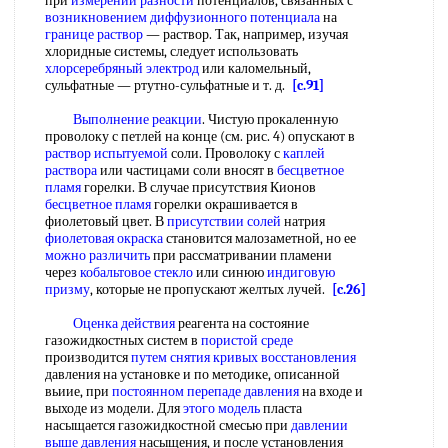
при
измерении разности
потенциалов, связанных с
возникновением диффузионного потенциала
на
границе раствор
— раствор. Так, например, изучая
хлоридные системы, следует использовать
хлорсеребряный электрод
или каломельный,
сульфатные — ртутно-сульфатные и т. д.
[c.91]
Выполнение реакции
. Чистую прокаленную
проволоку с петлей на конце (см. рис. 4) опускают в
раствор испытуемой
соли. Проволоку с
каплей
раствора
или частицами соли вносят в
бесцветное
пламя
горелки. В случае присутствия Кионов
бесцветное пламя
горелки окрашивается в
фиолетовый цвет. В
присутствии солей
натрия
фиолетовая окраска
становится малозаметной, но ее
можно различить
при рассматривании пламени
через
кобальтовое стекло
или синюю
индиговую
призму
, которые не пропускают желтых лучей.
[c.26]
Оценка действия
реагента на состояние
газожидкостных систем в
пористой среде
производится
путем снятия
кривых восстановления
давления на установке и по методике, описанной
вьиие, при
постоянном перепаде давления
на входе и
выходе из модели. Для
этого модель
пласта
насыщается газожидкостной смесью при
давлении
выше давления
насыщения, и после установления