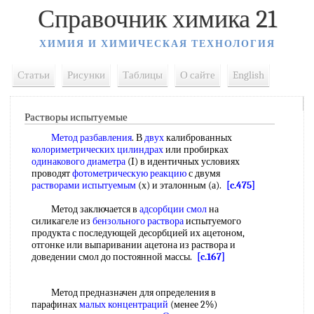
Справочник химика 21
ХИМИЯ И ХИМИЧЕСКАЯ ТЕХНОЛОГИЯ
Статьи
Рисунки
Таблицы
О сайте
English
Растворы испытуемые
Метод разбавления
. В
двух
калиброванных
колориметрических цилиндрах
или пробирках
одинакового диаметра
(I) в идентичных условиях
проводят
фотометрическую реакцию
с двумя
растворами испытуемым
(х) и эталонным (а).
[c.475]
Метод заключается в
адсорбции смол
на
силикагеле из
бензольного раствора
испытуемого
продукта с последующей десорбцией их ацетоном,
отгонке или выпаривании ацетона из раствора и
доведении смол до постоянной массы.
[c.167]
Метод предназначен для определения в
парафинах
малых концентраций
(менее 2%)