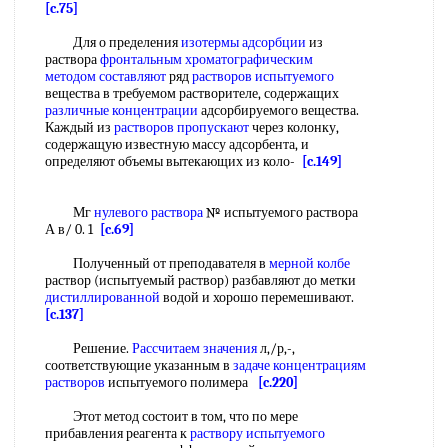
[c.75]
Для о пределения
изотермы адсорбции
из
раствора
фронтальным хроматографическим
методом составляют
ряд
растворов испытуемого
вещества в требуемом растворителе, содержащих
различные концентрации
адсорбируемого вещества.
Каждый из
растворов пропускают
через колонку,
содержащую известную массу адсорбента, и
определяют объемы вытекающих из коло-
[c.149]
Мг
нулевого раствора
№ испытуемого раствора
А в/ 0. 1
[c.69]
Полученный от преподавателя в
мерной колбе
раствор (испытуемый раствор) разбавляют до метки
дистиллированной
водой и хорошо перемешивают.
[c.137]
Решение.
Рассчитаем значения
л,/р,-,
соответствующие указанным в
задаче концентрациям
растворов
испытуемого полимера
[c.220]
Этот метод состоит в том, что по мере
прибавления реагента к
раствору испытуемого