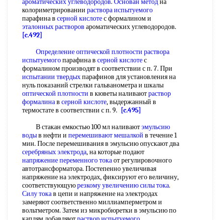
ароматических углеводородов
.
Основан метод
на
колориметрировании
раствора испытуемого
парафина в
серной кислоте
с формалином и
эталонных растворов
ароматических углеводородов.
[c.492]
Определение оптической плотности
раствора
испытуемого
парафина в
серной кислоте
с
формалином производят в соответствии с п. 7. При
испытании твердых
парафинов для установления на
нуль показаний стрелки гальванометра и шкалы
оптической плотности
в кюветы наливают
раствор
формалина
в
серной кислоте
, выдержанный в
термостате в соответствии с п. 9.
[c.495]
В стакан емкостью 100 мл наливают
эмульсию
воды
в нефти и
перемешивают мешалкой
в течение 1
мин. После перемешивания в эмульсию опускают два
серебряных электрода
, на которые подают
напряжение переменного тока
от регулировочного
автотрансформатора. Постепенно увеличивая
напряжение на электродах, фиксируют его величину,
соответствующую
резкому увеличению
силы тока
.
Силу тока
в цепи и напряжение на электродах
замеряют соответственно миллиамперметром и
вольтметром. Затем из микробюретки в эмульсию по
каплям добавляют
раствор испытуемого