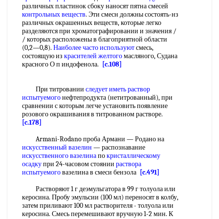
различных пластинок сбоку наносят пятна смесей
контрольных веществ
. Эти смесн должны состоять-нз
различных окрашенных веществ, которые легко
разделяются при хроматографировании и значения /
/ которых расположены в благоприятной области
(0,2—0,8).
Наиболее часто используют
смесь,
состоящую из
красителей желтого
масляного, Судана
красного О п индофенола.
[c.108]
При титровании
следует иметь
раствор
испытуемого
нефтепродукта (нетитрованный), при
сравнении с которым легче установить появление
розового окрашивания в титрованном растворе.
[c.178]
Armani-Rodano проба Армани — Родано на
искусственный вазелин
— распознавание
искусственного вазелина
по
кристаллическому
осадку
при 24-часовом стоянии
раствора
испытуемого
вазелина в смеси бензола
[c.491]
Растворяют 1 г деэмульгатора в 99 г толуола или
керосина. Пробу эмульсии (100 мл) переносят в колбу,
затем приливают 100 мл растворителя - толуола или
керосина. Смесь перемешивают вручную 1-2 мин. К