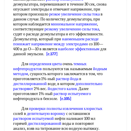
деэмульгатора, перемешивают в течение 30 сек, снова
опускают электроды и отмечают напряжение, при
котором произошло
резкое увеличение
силы тока
в
данном случае. По количеству деэмульгатора, при
котором наблюдается
минимальное напряжение
,
соответствующее
резкому увеличению
силы тока
,
судят о расходе деэмульгатора и его эффективности.
Деэмульгатор, который при
наименьшем расходе
понижает напряжение
между электродами
со 100—
400 в до О—10 в является
наиболее эффективным
для
данной эмульсии.
[c.177]
Для
определения цвета
очень
темных
нефтепродуктов
пользуются так называемым
йодным
методом
, сущность которого заключается в том, что
приготовляется 1%-ный
раствор йода
в
дистиллированной
воде, в котором
дополнительно
растворяют
2% вес.
йодистого калия
. Далее
приготовляют 1%-ный
раствор испытуемого
нефтепродукта в бензоле.
[c.105]
Для
проверки полноты
извлечения хлористых
солей в
делительную воронку
с оставшимся
раствором испытуемой
нефти наливают 100 мл
горячей
дистиллированной
воды и повторяют
анализ, взяв на титрование всю водную вытяжку.