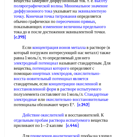
вещества замеряют диффузионный ток. т. е.
высоту
полярографической волны
.
Минимальное значение
диффузионного тока
указывает на
эквивалентную
точку
.
Конечная точка титрования
определяется
обычно графически по
пересечению прямых
,
показывающих
изменение величины предельного
тока до и после достижения эквивалентной точки.
[c.293]
Если
концентрация ионов металла
в растворе (в
который погружен интересующий нас металл) также
равна 1 моль/л, то определяемый для него
электродный потенциал
называют стандартным. Для
вещества,
потенциал которого
определяют с
помощью
инертных электродов
,
окислительно-
восста-новительный
потенциал является
стандартным, если
концентрации окисленной
и
восстановленной форм
в
растворе испытуемого
полуэлемента составляют по 1 моль/л.
Стандартные
электродные
или
окислительно-восстановительные
потенциалы обозначают через Е°.
[c.242]
Действие окислителей
и восстановителей. К
отдельным пробам
раствора испытуемого
вещества
приливают по 1—2 каплям
[c.446]
Для
проведения аналитической
пробы на хлорид