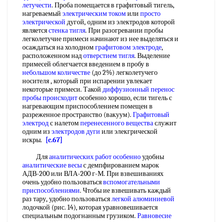
летучести
. Проба помещается в графитовый тигель,
нагреваемый
электрическим током
или
просто
электрической
дугой, одним из электродов которой
является
стенка тигля
. При разогревании пробы
легколетучие примеси начинают из нее выделяться и
осаждаться на холодном
графитовом электроде
,
расположенном над
отверстием тигля
. Выделение
примесей облегчается введением в пробу в
небольшом количестве
(до 2%) легколетучего
носителя , который при испарении увлекает
некоторые примеси. Такой
диффузионный перенос
пробы происходит
особенно хорошо, если тигель с
нагревающим приспособлением помещен в
разреженное пространство (вакуум).
Графитовый
электрод
с налетом
перенесенного вещества
служит
одним из
электродов дуги
или элекгрической
искры.
[c.67]
Для
аналитических работ особенно
удобны
аналитические весы
с демпфированием марок
АДВ-200 или ВЛА-200 г-М. При взвешиваниях
очень удобно пользоваться
вспомогательными
приспособлениями
. Чтобы ие взвешивать каждый
раз тару, удобно пользоваться
легкой алюминиевой
лодочкой (рис. 14), которая уравновешивается
специальным подогнанным грузиком.
Равновесие