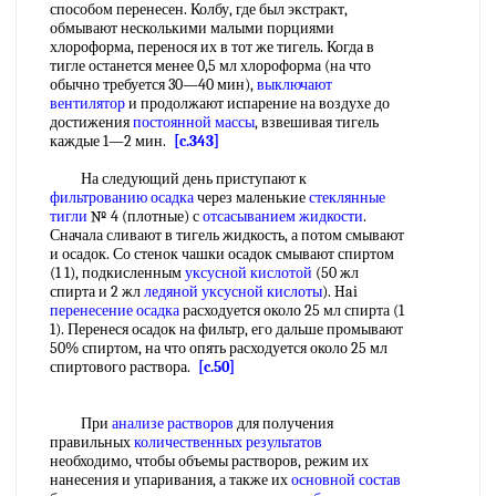
способом перенесен. Колбу, где был экстракт,
обмывают несколькими малыми порциями
хлороформа, перенося их в тот же тигель. Когда в
тигле останется менее 0,5 мл хлороформа (на что
обычно требуется 30—40 мин),
выключают
вентилятор
и продолжают испарение на воздухе до
достижения
постоянной массы
, взвешивая тигель
каждые 1—2 мин.
[c.343]
На следующий день приступают к
фильтрованию осадка
через маленькие
стеклянные
тигли
№ 4 (плотные) с
отсасыванием жидкости
.
Сначала сливают в тигель жидкость, а потом смывают
и осадок. Со стенок чашки осадок смывают спиртом
(1 1), подкисленным
уксусной кислотой
(50 жл
спирта и 2 жл
ледяной уксусной кислоты
). Hai
перенесение осадка
расходуется около 25 мл спирта (1
1). Перенеся осадок на фильтр, его дальше промывают
50% спиртом, на что опять расходуется около 25 мл
спиртового раствора.
[c.50]
При
анализе растворов
для получения
правильных
количественных результатов
необходимо, чтобы объемы растворов, режим их
нанесения и упаривания, а также их
основной состав