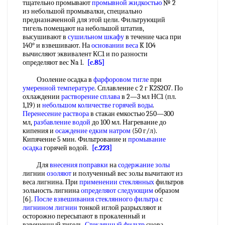
тщательно промывают
промывной жидкостью
№ 2
из небольшой промывалки, специально
предназначенной для этой цели. Фильтрующий
тигель помещают на небольшой штатив,
высушивают в
сушильном шкафу
в течение часа при
140° и взвешивают. На
основании веса
K IO4
вычисляют эквивалент КС1 и по разности
определяют вес Na l.
[c.85]
Озоление осадка в
фарфоровом тигле
при
умеренной температуре
. Сплавление с 2 г K2S2O7. По
охлаждении
растворение сплава
в 2—3 мл НС1 (пл.
1,19) и
небольшом количестве
горячей воды
.
Перенесение раствора
в стакан емкостью 250—300
мл,
разбавление водой
до 100 мл. Нагревание до
кипения и
осаждение едким натром
(50 г/л).
Кипячение 5 мин. Фильтрование и
промывание
осадка
горячей водой.
[c.223]
Для
внесения поправки
на
содержание золы
лигнин
озоляют
и полученный вес золы вычитают из
веса лигнина. При
применении стеклянных
фильтров
зольность лигнина
определяют следующим
образом
[6].
После взвешивания
стеклянного фильтра
с
лигнином лигнин
тонкой иглой разрыхляют и
осторожно пересыпают в прокаленный и
взвешенный тигель.
Стеклянный фильтр
снова