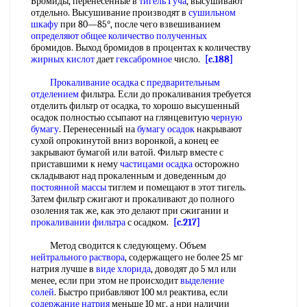
Бромиды, перенесенные в
тигель Гуча
, высушивают
отдельно. Высушивание производят в
сушильном
шкафу
при 80—85°, после чего взвешиванием
определяют общее
количество полученных
бромидов. Выход бромидов в процентах к количеству
жирных кислот
дает
гексабромное
число.
[c.188]
Прокаливание осадка
с
предварительным
отделением
фильтра. Если до прокаливания требуется
отделить фильтр от осадка, то хорошо высушенный
осадок полностью ссыпают на глянцевитую
черную
бумагу
. Перенесенный на
бумагу осадок
накрывают
сухой опрокинутой вниз воронкой, а конец ее
закрывают бумагой или ватой. Фильтр вместе с
приставшими к нему
частицами осадка
осторожно
складывают над прокаленным и доведенным до
постоянной массы
тиглем и помещают в этот тигель.
Затем фильтр сжигают и прокаливают до полного
озоления так же, как это делают при сжигании и
прокаливании фильтра
с осадком.
[c.217]
Метод сводится к следующему. Объем
нейтрального раствора
, содержащего не более 25 мг
натрия лучше в
виде хлорида
, доводят до 5 мл или
менее, если при этом не происходит
выделение
солей
. Быстро прибавляют 100 мл реактива, если
содержание натрия
меньше 10 мг, а нри наличии