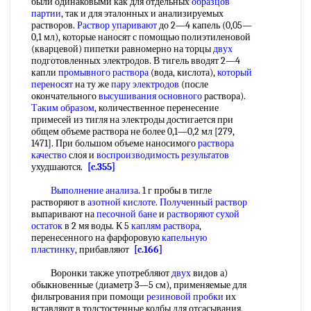
были одинаковыми как для отдельных
образцов
партии
, так и для эталонных и анализируемых
растворов.
Раствор упаривают
до 2—4 капель (0,05—
0,1 мл), которые наносят с помощью полиэтиленовой
(кварцевой) пипетки равномерно на торцы
двух
подготовленных электродов. В тигель вводят 2—4
капли
промывного раствора
(вода, кислота),
который
переносят
на ту же
пару электродов
(после
окончательного
высушивания основного
раствора).
Таким образом
, количественное перенесение
примесей из тигля на электроды достигается при
общем объеме раствора не более 0,1—0,2 мл [279,
1471]. При большом объеме наносимого
раствора
качество
слоя и
воспроизводимость результатов
ухудшаются.
[c.355]
Выполнение анализа
. 1 г пробы в тигле
растворяют в
азотной кислоте
.
Полученный раствор
выпаривают на
песочной бане
и
растворяют сухой
остаток
в 2 мя воды. К 5
каплям раствора
,
перенесенного на фарфоровую
капельную
пластинку
, прибавляют
[c.166]
Воронки также употребляют
двух
видов а)
обыкновенные (диаметр 3—5 см), применяемые для
фильтрования при помощи
резиновой пробки
их
вставляют в толстостенные колбы для отсасывания,