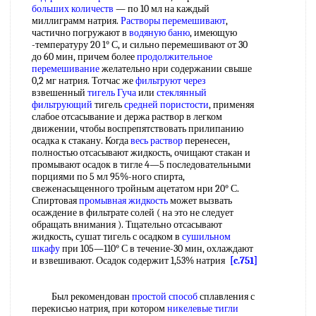
больших количеств
— по 10 мл на каждый
миллиграмм натрия.
Растворы перемешивают
,
частично погружают в
водяную баню
, имеющую
-температуру 20 1° С, и сильно перемешивают от 30
до 60 мин, причем более
продолжительное
перемешивание
желательно нри содержании свыше
0,2 мг натрия. Тотчас же
фильтруют через
взвешенный
тигель Гуча
или
стеклянный
фильтрующий
тигель
средней пористости
, применяя
слабое отсасывание и держа раствор в легком
движении, чтобы воспрепятствовать прилипанию
осадка к стакану. Когда
весь раствор
перенесен,
полностью отсасывают жидкость, очищают стакан и
промывают осадок в тигле 4—5 последовательными
порциями по 5 мл 95%-ного спирта,
свеженасыщенного тройным ацетатом нри 20° С.
Спиртовая
промывная жидкость
может вызвать
осаждение в фильтрате солей ( на это не следует
обращать внимания ). Тщательно отсасывают
жидкость, сушат тигель с осадком в
сушильном
шкафу
при 105—110° С в течение-30 мин, охлаждают
и взвешивают. Осадок содержит 1,53% натрия
[c.751]
Был рекомендован
простой способ
сплавления с
перекисью натрия, при котором
никелевые тигли