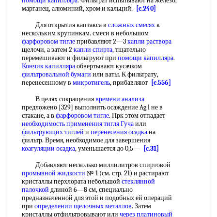
помощи капилляра
. Фильтрат испытывают на железо,
марганец, алюминий, хром и кальций.
[c.240]
Для открытия каптакса в
сложных смесях
к
нескольким крупинкам. смеси в небольшом
фарфоровом тигле
прибавляют 2—3
капли раствора
щелочи, а затем 2
капли спирта
, тщательно
перемешивают и фильтруют при
помощи капилляра
.
Кончик капилляра
обвертывают кусачком
фильтровальной бумаги
или ваты. К фильтрату,
перенесенному в
микротигель
, прибавляют
[c.556]
В целях сокращения
времени анализа
предложено [329] выполнять осаждение Ag l не в
стакане, а в
фарфоровом тигле
. Прк этом отпадает
необходимость применения
тигля Гуча
или
фильтрующих тиглей
и
перенесения осадка
на
фильтр. Время, необходимое для завершения
коагуляции осадка
, уменьшается до 0,5—
[c.31]
Добавляют несколько миллилитров спиртовой
промывной жидкости
№ 1 (см. стр. 21) и растирают
кристаллы перхлората небольшой
стеклянной
палочкой
длиной 6—8 см, специально
предназначенной для этой и подобных ей операций
при
определении щелочных металлов
. Затем
кристаллы отфильтровывают или
через платиновый