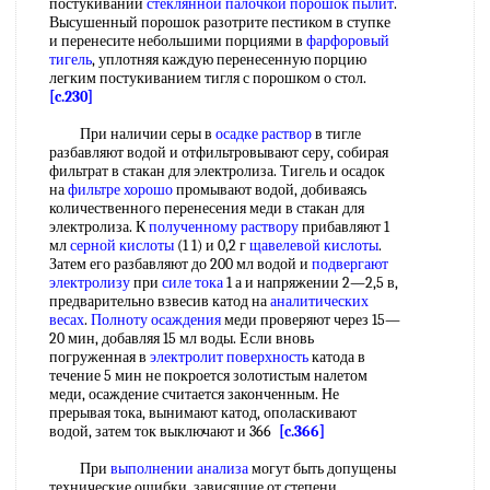
постукивании
стеклянной палочкой
порошок пылит
.
Высушенный порошок разотрите пестиком в ступке
и перенесите небольшими порциями в
фарфоровый
тигель
, уплотняя каждую перенесенную порцию
легким постукиванием тигля с порошком о стол.
[c.230]
При наличии серы в
осадке раствор
в тигле
разбавляют водой и отфильтровывают серу, собирая
фильтрат в стакан для электролиза. Тигель и осадок
на
фильтре хорошо
промывают водой, добиваясь
количественного перенесения меди в стакан для
электролиза. К
полученному раствору
прибавляют 1
мл
серной кислоты
(1 1) и 0,2 г
щавелевой кислоты
.
Затем его разбавляют до 200 мл водой и
подвергают
электролизу
при
силе тока
1 а и напряжении 2—2,5 в,
предварительно взвесив катод на
аналитических
весах
.
Полноту осаждения
меди проверяют через 15—
20 мин, добавляя 15 мл воды. Если вновь
погруженная в
электролит поверхность
катода в
течение 5 мин не покроется золотистым налетом
меди, осаждение считается законченным. Не
прерывая тока, вынимают катод, ополаскивают
водой, затем ток выключают и 366
[c.366]
При
выполнении анализа
могут быть допущены
технические ошибки, зависящие от степени