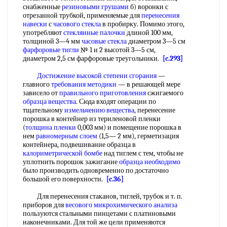
снабженные
резиновыми грушами
б) воронки с
отрезанной трубкой, применяемые для
перенесения
навески
с
часового стекла
в пробирку. Помимо этого,
употребляют
стеклянные палочки
длиной 100 мм,
толщиной 3—4 мм
часовые стекла
диаметром 3—5 см
фарфоровые тигли
№ 1 и 2 высотой 3—5 см,
диаметром 2,5 см фарфоровые треугольники.
[c.293]
Достижение высокой
степени сгорания
—
главного
требования методики
— в решающей мере
зависело от
правильного приготовления
сжигаемого
образца вещества
. Сюда входят операции по
тщательному
измельчению вещества
, перенесение
порошка в контейнер из териленовой пленки
(
толщина пленки
0,003 мм) и помещение порошка в
нем
равномерным слоем
(1,5— 2 мм), герметизация
контейнера, подвешивание образца в
калориметрической бомбе
над тиглем с тем, чтобы не
уплотнить порошок зажигание
образца необходимо
было производить одновременно по достаточно
большой его поверхности.
[c.36]
Для перенесения стаканов, тиглей, трубок и т. п.
приборов для
весового микрохимического анализа
пользуются стальными пинцетами с платиновыми
наконечниками. Для той же цели применяются