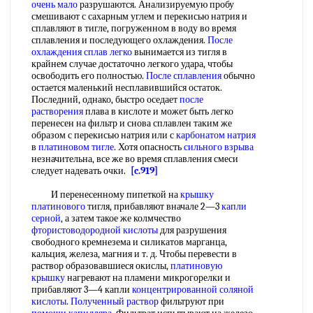
очень мало
разрушаются. Анализируемую пробу
смешивают с сахарным углем и перекисью натрия и
сплавляют в тигле, погруженном в воду во время
сплавления и последующего охлаждения.
После
охлаждения
сплав легко
вынимается из тигля в
крайнем случае достаточно легкого удара, чтобы
освободить его полностью.
После сплавления
обычно
остается маленький несплавившийся остаток.
Последний, однако, быстро оседает
после
растворения
плава в кислоте и может быть легко
перенесен на фильтр и снова сплавлен таким же
образом с перекисью натрия или с
карбонатом натрия
в
платиновом тигле
. Хотя опасность
сильного взрыва
незначительна, все же во время сплавления смеси
следует надевать очки.
[c.919]
И перенесенному пипеткой на
крышку
платинового
тигля, прибавляют вначале 2—3
капли
серной
, а затем такое же колмчество
фтористоводородной кислоты
для разрушения
свободного кремнезема и силикатов марганца,
кальция, железа, магния и т. д. Чтобы перевести в
раствор образовавшиеся окислы,
платиновую
крышку
нагревают на пламени микрогорелки и
прибавляют 3—4 капли
концентрированной соляной
кислоты
.
Полученный раствор
фильтруют при