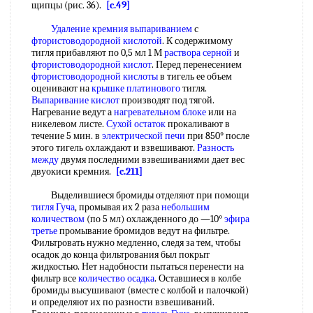
щипцы (рис. 36).
[c.49]
Удаление кремния выпариванием
с
фтористоводородной кислотой
. К содержимому
тигля прибавляют по 0,5 мл 1 М
раствора серной
и
фтористоводородной кислот
. Перед перенесением
фтористоводородной кислоты
в тигель ее объем
оценивают на
крышке платинового
тигля.
Выпаривание кислот
производят под тягой.
Нагревание ведут а
нагревательном блоке
или на
никелевом листе.
Сухой остаток
прокаливают в
течение 5 мин. в
электрической печи
при 850° после
этого тигель охлаждают и взвешивают.
Разность
между
двумя последними взвешиваниями дает вес
двуокиси кремния.
[c.211]
Выделившиеся бромиды отделяют при помощи
тигля Гуча
, промывая их 2 раза
небольшим
количеством
(по 5 мл) охлажденного до —10°
эфира
третье
промывание бромидов ведут на фильтре.
Фильтровать нужно медленно, следя за тем, чтобы
осадок до конца фильтрования был покрыт
жидкостью. Нет надобности пытаться перенести на
фильтр все
количество осадка
. Оставшиеся в колбе
бромиды высушивают (вместе с колбой и палочкой)
и определяют их по разности взвешиваний.