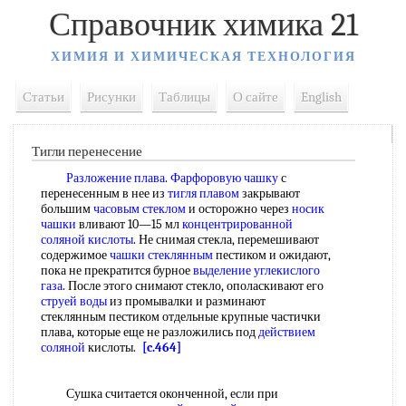
Справочник химика 21
ХИМИЯ И ХИМИЧЕСКАЯ ТЕХНОЛОГИЯ
Статьи
Рисунки
Таблицы
О сайте
English
Тигли перенесение
Разложение плава
.
Фарфоровую чашку
с
перенесенным в нее из
тигля плавом
закрывают
большим
часовым стеклом
и осторожно через
носик
чашки
вливают 10—15 мл
концентрированной
соляной кислоты
. Не снимая стекла, перемешивают
содержимое
чашки стеклянным
пестиком и ожидают,
пока не прекратится бурное
выделение углекислого
газа
. После этого снимают стекло, ополаскивают его
струей воды
из промывалки и разминают
стеклянным пестиком отдельные крупные частички
плава, которые еще не разложились под
действием
соляной
кислоты.
[c.464]
Сушка считается оконченной, если при