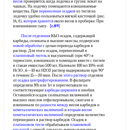
весов
проверяется, когда лодочка и грузик лежат на
чашках. На лодочку помещаются взвешиваемые
вещества. При
перенесении осадков
из тигля на
лодочку удобно пользоваться мягкой кисточкой (рис.
14, б),
которая хранится
около весов в пробирке. При
взвешивании сыпу-
[c.89]
После отделения
КЬО осадок, содержащий
карбиды, силикаты и высшие окислы, подвергали
новой обработке
с целью перевода карбидов в
раствор. Для этого осадок, перенесенный в
платиновый тигель
и высушенный (при 40°) в
термостате, взвешивали и помещали вместе с тиглем
в стакан емкостью 500 мл. Наливали 100 мл 10%-ной
НгЗО , 6—10 мл Н2О2 раствор выдерживали при 90°
в течение 15—20 мин. После
этого раствор
отделяли
от
осадка центрифугированием
. В фильтрате
определяли Nb или Ът и пересчитывали на
соответствующие
карбиды циркония
и ниобия.
Оставшийся осадок силикатных включений и
высших окислов отфильтровывали, сжигали и
взвешивали по
разности между
весом карбидов и
неметаллических включений
и
вторым весом
неметаллических включений
определяли количество
перешедших в раствор карбидов. Осадок в
платиновом тигле
обрабатывали
плавиковой
кислотой
с серной для разло-жепия силикатных