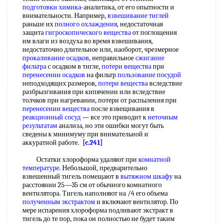
подготовки химика
-аналитика, от его опытности и
внимательности. Например,
взвешивание тиглей
раньше их
полного охлаждения
, недостаточная
защита
гигроскопического вещества
от поглощения
им влаги из воздуха во время взвешивания,
недостаточно длительное или, наоборот, чрезмерное
прокаливание осадков
, неправильное
сжигание
фильтра
с осадком в тигле,
потери вещества
при
перенесении осадков
на фильтр
пользование посудой
неподходящих размеров,
потери вещества
вследствие
разбрызгивания при кипячении или вследствие
толчков при нагревании, потери от распыления при
перенесении вещества
после взвещивания в
реакционный сосуд
— все это приводит к
неточным
результатам
анализа, но эти ошибки могут быть
сведены к минимуму при внимательной и
аккуратной работе.
[c.241]
Остатки хлороформа удаляют при
комнатной
температуре
. Небольшой, предварительно
взвешенный тигель помещают в
вытяжном шкафу
на
расстоянии 25—35 см от обычного комнатного
вентилятора. Тигель наполняют на /4 его объема
полученным экстрактом
и включают вентилятор. По
мере испарения хлороформа подливают экстракт в
тигель до те пор, пока он полностью не будет таким