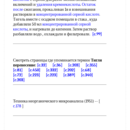
включений и
удаления кремнекислоты
.
Остаток
после
сжигания, прока.ливан 1я и взвешивания
растворяли в
концентрированной серной кислоте
.
Тигель вместе с осадком помещали в стака , куда
добавляли 50 мл
концентрированной серной
кислоты
, и нагревали до кипения. Затем раствор
разбавляли водо , охлаждали и фильтровали.
[c.99]
Смотреть страницы где упоминается термин
Тигли
перенесение
:
[c.32]
[c.36]
[c.203]
[c.355]
[c.81]
[c.450]
[c.332]
[c.202]
[c.68]
[c.72]
[c.223]
[c.223]
[c.389]
[c.340]
[c.203]
Техника неорганического микроанализа (1951) -- [
c.178
]