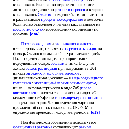
взвешивают. Количество перенесенного в тигель
лигнина определяют по
разности первого
и второго
взвешивания.
Озоляют
находящийся в тигле лигнин
и рассчитывают
процентное содержание
в нем золы.
Количество беззольного лигнина рассчитывают на
абсолютно сухую
необессмоленную древесину по
формуле
[c.86]
После осаждения
и
отстаивания жидкость
отфильтровывали, стараясь не
переносить осадок
на
фильтр. Осадок промывали 2—3 раза декантацией.
После перенесения на фильтр и промывания
подсушенный осадок
озоляли
в тигле. В случае
железа
осадок растворяли
при нагревании в HG1
никель
определяли колориметрически
с
диметилглиоксимом, кобальт — в
виде роданидного
комплекса
с
экстракцией изоамиловым спиртом
,
цинк — нефелометрически в виде ZnS (
после
восстановления
железа солянокислым гидро-чО
ксиламипом) с буфером
монохлоруксусная кислота
— ацетат нат-ч рпя. Для определения марганца
прокаленный остаток сплавляли с. 0K2S2O7, и
определение проводили колориметрически.
[c.17]
При физическом обогащении используется
фракционная разгонка
составляющих
разной