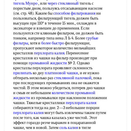
тигель Мунро
, или
через стеклянный
тигель с
пористым дном, пользуясь отсасывающим насосом
(см. стр. 48). Каким бы
способом фильтрования
ни
пользоваться, фильтрующий тигель должен быть
высущен при 110° в течение 15 мин., охлажден в
эксикаторе и взвешен до применения. Если
пользуются сте клянным фильтром, он должен быть
тонким, например типа иена Л Ь 4. Более
грубые
фильтры
, хотя и
более быстро
фильтрующие,
пропускают некоторое количество мельчайших
кристаллов
перхлората калия
. Перенесение
кристаллов из чашки на фильтр производят при
помощи
промывной жидкости
№ 2. Однако
кристаллы перхлората проявляют склонность
прилипать
ко дну
платиновой чашки
, и ее нужно
обтирать несколько раз
стеклянной палочкой
, пока
при последующих промываниях она не окажется
чистой. В этом можно убедиться, потерев дно чашки
и смыв ее небольшим
количеством промывной
жидкости
из промывалки при наклонном положении
чашки. Тяжелые кристаллики
перхлората калия
собираются тогда на дне. 2—3 небольшие порции
перхлората калия
могут быть извлечены таким путем
после того, как чашка казалась уже чистой. Этот
эффект гораздо резче выражен в поцарапанной
чашке, чем в новой. Затем
соль калия
в тигле