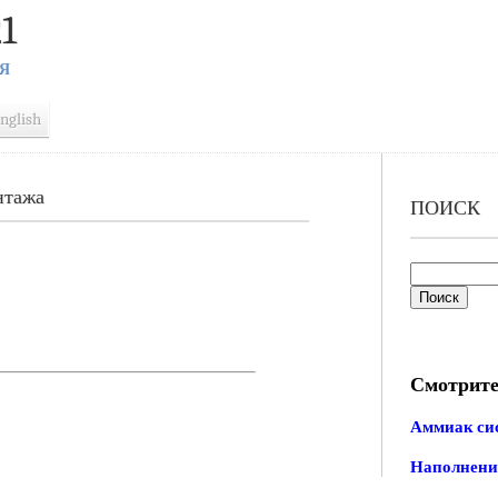
1
Я
nglish
нтажа
ПОИСК
Смотрите
Аммиак си
Наполнени