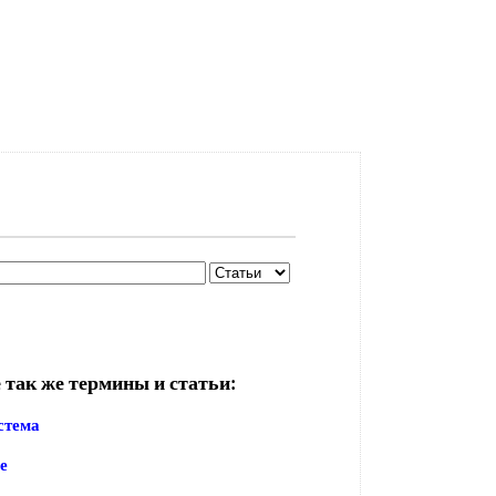
 так же термины и статьи:
стема
е