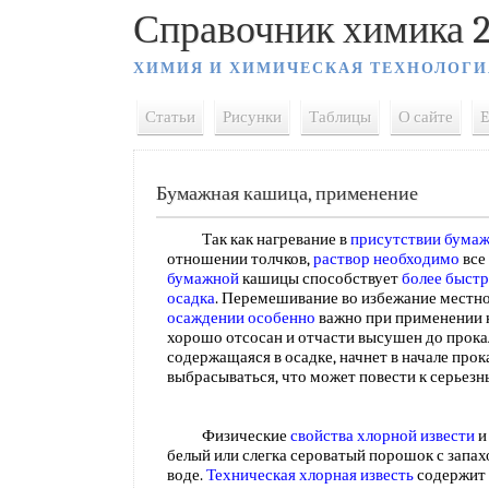
Справочник химика 2
ХИМИЯ И ХИМИЧЕСКАЯ ТЕХНОЛОГИ
Статьи
Рисунки
Таблицы
О сайте
E
Бумажная кашица, применение
Так как нагревание в
присутствии бума
отношении толчков,
раствор необходимо
все
бумажной
кашицы способствует
более быст
осадка
. Перемешивание во избежание местн
осаждении особенно
важно при применении 
хорошо отсосан и отчасти высушен до прокал
содержащаяся в осадке, начнет в начале про
выбрасываться, что может повести к серье
Физические
свойства хлорной извести
и
белый или слегка сероватый порошок с запах
воде.
Техническая хлорная известь
содержит