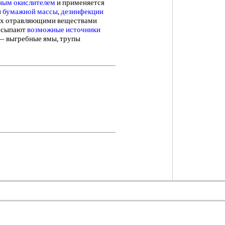
ным окислителем
и применяется
и
бумажной массы
,
дезинфекции
ных отравляющими веществами
асыпают
возможные источники
— выгребные ямы, трупы