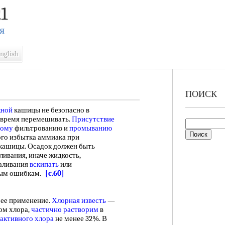
1
Я
nglish
ПОИСК
жной
кашицы не безопасно в
 время перемешивать.
Присутствие
рому
фильтрованию и
промыванию
ого избытка аммиака при
кашицы. Осадок должен быть
ивания, иначе жидкость,
каливания
вскипать
или
зным ошибкам.
[c.60]
 ее применение.
Хлорная известь
—
ом хлора,
частично растворим
в
активного хлора
не менее 32%. В