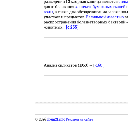
разведении 1 3 хлорная кашица является
силь
для отбеливания
хлопчатобумажных тканей
воды
, а также для обезвреживания заражен
участков и предметов.
Белильной известью
з
распространения болезнетворных бактерий 
животных.
[c.255]
Анализ силикатов (1953) -- [
c.60
]
© 2026
chem21.info
Реклама на сайте