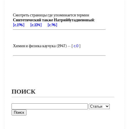
Смотреть страницы где упоминается термин
Синтетический также Натрийбутадиеновый
:
[c.196]
[c.124]
[c.96]
Химия и физика каучука (1947) -- [
c.0
]
ПОИСК