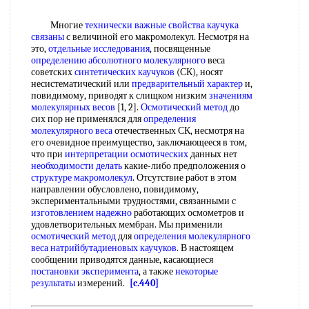
Многие
технически важные свойства
каучука
связаны
с величиной его макромолекул. Несмотря на
это,
отдельные исследования
, посвященные
определению абсолютного молекулярного
веса
советских
синтетических каучуков
(СК), носят
несистематический или
предварительный характер
и,
повидимому, приводят к слищком низким
значениям
молекулярных весов
[1, 2].
Осмотический метод
до
сих пор не применялся для
определения
молекулярного веса
отечественных СК, несмотря на
его очевидное преимущество, заключающееся в том,
что при
интерпретации осмотических
данных нет
необходимости делать
какие-либо предположения о
структуре макромолекул
. Отсутствие работ в этом
направлении обусловлено, повидимому,
экспериментальными трудностями, связанными с
изготовлением надежно
работающих осмометров и
удовлетворительных мембран. Мы применили
осмотический метод
для
определения молекулярного
веса
натрийбутадиеновых каучуков
. В настоящем
сообщении приводятся данные, касающиеся
постановки эксперимента
, а также
некоторые
результаты
измерений.
[c.440]