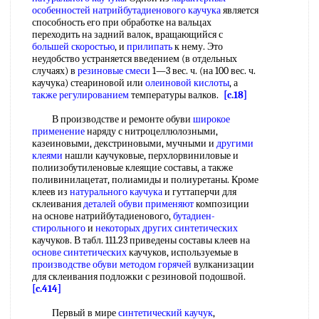
особенностей
натрийбутадиенового каучука
является
способность его при обработке на вальцах
переходить на задний валок, вращающийся с
большей скоростью
, и
прилипать
к нему. Это
неудобство устраняется введением (в отдельных
случаях) в
резиновые смеси
1—3 вес. ч. (на 100 вес. ч.
каучука) стеариновой или
олеиновой кислоты
, а
также регулированием
температуры валков.
[c.18]
В производстве и ремонте обуви
широкое
применение
наряду с нитроцеллюлозными,
казеиновыми, декстриновыми, мучными и
другими
клеями
нашли каучуковые, перхлорвиниловые и
полиизобутиленовые клеящие составы, а также
поливинилацетат, полиамиды и полиуретаны. Кроме
клеев из
натурального каучука
и гуттаперчи для
склеивания
деталей обуви применяют
композиции
на основе натрийбутадиенового,
бутадиен-
стирольного
и
некоторых других синтетических
каучуков. В табл. 111.23 приведены составы клеев на
основе синтетических
каучуков, используемые в
производстве обуви
методом горячей
вулканизации
для склеивания подложки с резиновой подошвой.
[c.414]
Первый в мире
синтетический каучук
,