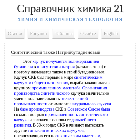
Справочник химика 21
ХИМИЯ И ХИМИЧЕСКАЯ ТЕХНОЛОГИЯ
Статьи
Рисунки
Таблицы
О сайте
English
Синтетический также Натрийбутадиеновый
Этот
каучук получается
полимеризацией
бутадиена
в
присутствии натрия
(катализатора) и
поэтому называется также натрийбутадиеновым.
Каучук СКБ был первым в мире
синтетическим
каучуком общего назначения
, вырабатывавшимся в
крупном
промышленном масштабе
.
Организация
производства синтетического
каучука значительно
уменьшила зависимость
отечественной
промышленности
от импорта
натурального каучука
.
На
базе производства
СКБ в
Советском Союзе
была
создана мощная
промышленность синтетического
каучука
и заложены основы ее
дальнейшего
развития
. В 50-х годах СКБ начинают вытеснять
другие
типы синтетических каучуков
,
превосходящих его по
техническим качествам
,