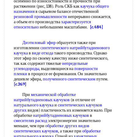
особенно по износостойкости и прочности при
растяжении (рис, 138). Роль СКБ как
каучука общего
назначения
в сырьевом балансе отечественной
резиновой промышленности
непрерывно снижается,
а объем его производства
характеризуется
относительно
небольшими масштабами.
[c.484]
Диэтиловый эфир
образуется также при
изготовлении
синтетического натрийбутадиенового
каучука
в
виде отхода
такого производства. Однако
этот эфир по своему качеству ниже синтетического,
так как содержит тяжелые
непредельные
углеводороды
, выделяющиеся на
поверхности
пленки
в процессе ее формования. Он значительно
дешевле эфира,
полученного синтетическим
путем.
[c.269]
При
механической обработке
натрийбутадиеновых каучуков
(в отличие от
натурального каучука
и
синтетических каучуков
других
видов) пластичность их изменяется мало. При
обработке
натрийбутадиеновых каучуков
в
смесителях расход
электроэнергии значительно
меньше, чем при
обработке других видов
синтетических каучуков
, а также при
обработке
натурального каучука
. Одной из
характерных