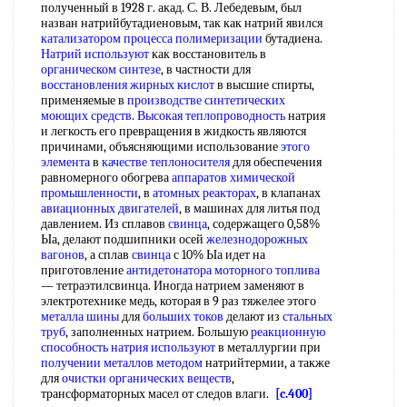
полученный в 1928 г. акад. С. В. Лебедевым, был
назван натрийбутадиеновым, так как натрий явился
катализатором процесса полимеризации
бутадиена.
Натрий используют
как восстановитель в
органическом синтезе
, в частности для
восстановления жирных кислот
в высшие спирты,
применяемые в
производстве синтетических
моющих средств
.
Высокая теплопроводность
натрия
и легкость его превращения в жидкость являются
причинами, объясняющими использование
этого
элемента
в
качестве теплоносителя
для обеспечения
равномерного обогрева
аппаратов химической
промышленности
, в
атомных реакторах
, в клапанах
авиационных двигателей
, в машинах для литья под
давлением. Из сплавов
свинца
, содержащего 0,58%
Ыа, делают подшипники осей
железнодорожных
вагонов
, а сплав
свинца
с 10% Ыа идет на
приготовление
антидетонатора моторного топлива
— тетраэтилсвинца. Иногда натрием заменяют в
электротехнике медь, которая в 9 раз тяжелее этого
металла шины
для
больших токов
делают из
стальных
труб
, заполненных натрием. Большую
реакционную
способность
натрия используют
в металлургии при
получении металлов методом
натрийтермии, а также
для
очистки органических веществ
,
трансформаторных масел от следов влаги.
[c.400]