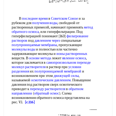
В
последнее время
в
Советском Союзе
и за
рубежом для
получения воды
, свободной от
растворенных примесей, начинают применять
метод
обратного осмоса
, или гиперфильтрации. Под
гиперфильтрацией понимают [163]
фильтрование
растворов
под
давлением через
специальные
полупроницаемые мембраны
, пропускающие
молекулы воды
и полностью или частично
задерживающие молекулы и
ионы растворенных
веществ. В
основе метода
лежит
явление осмоса
,
которое заключается в
самопроизвольном переходе
молекул растворителя
в раствор при
условии
разделения
их
полупроницаемой мембраной
и
возникновением при этом
движущей силы
,
называемой
осмотическим давлением
. Повыщение
давления под раствором сверх осмотического
приводит к
переходу растворителя
в
обратном
направлении
(
обратный осмос
). Схема
возникновения обратного осмоса представлена на
рис. V.l.
[c.116]