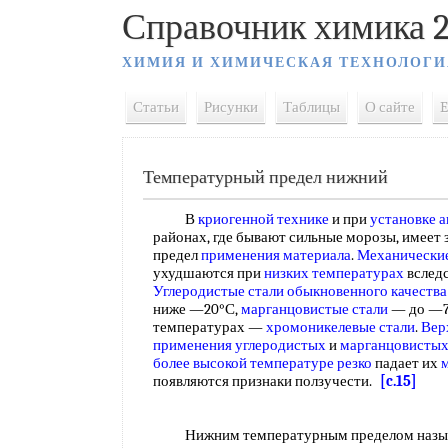
Справочник химика 2
ХИМИЯ И ХИМИЧЕСКАЯ ТЕХНОЛОГИ
Статьи
Рисунки
Таблицы
О сайте
E
Температурный предел нижний
В
криогенной технике
и при
установке 
районах, где бывают сильные морозы, имеет
предел
применения материала
.
Механические
ухудшаются при
низких температурах
вслед
Углеродистые стали обыкновенного качества
ниже —20°С,
марганцовистые стали
— до —7
температурах —
хромоникелевые стали
.
Вер
применения углеродистых
и
марганцовистых
более высокой
температуре резко
падает их
появляются признаки ползучести.
[c.15]
Нижним температурным пределом назы