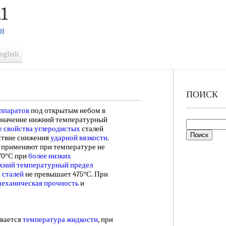
1
Я
nglish
ПОИСК
аппаратов
под открытым небом в
 значение нижний температурный
 свойства углеродистых
сталей
ствие снижения
ударной вязкости
.
применяют при температуре не
0°С при
более низких
хний температурный предел
 сталей
не превышает 475°С. При
механическая прочность
и
вается
температура жидкости
, при