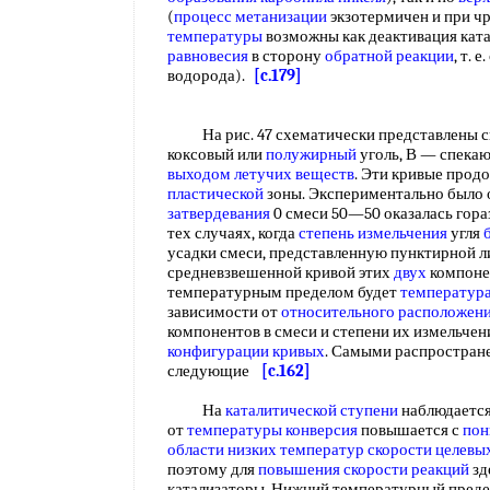
(
процесс метанизации
экзотермичен и при 
температуры
возможны как деактивация ката
равновесия
в сторону
обратной реакции
, т. 
водорода).
[c.179]
На рис. 47 схематически представлены ско
коксовый или
полужирный
уголь, В — спека
выходом летучих веществ
. Эти кривые прод
пластической
зоны. Экспериментально было 
затвердевания
0 смеси 50—50 оказалась горазд
тех случаях, когда
степень измельчения
угля
усадки смеси, представленную пунктирной л
средневзвешенной кривой этих
двух
компоне
температурным пределом будет
температура
зависимости от
относительного расположен
компонентов в смеси и степени их измельче
конфигурации кривых
. Самыми распростран
следующие
[c.162]
На
каталитической ступени
наблюдаетс
от
температуры конверсия
повышается с
пон
области низких температур
скорости целевы
поэтому для
повышения скорости реакций
зд
катализаторы. Нижний температурный преде