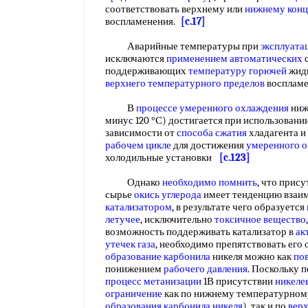
соответствовать верхнему или
нижнему конц
воспламенения.
[c.17]
Аварийные температуры при
эксплуата
исключаются
применением автоматических
с
поддерживающих
температуру горючей
жидк
верхнего температурного пределов
восплам
В
процессе умеренного охлаждения
ниж
минус 120 °С) достигается при использовании
зависимости от
способа сжатия
хладагента и
рабочем цикле
для достижения
умеренного 
холодильные установки
[c.123]
Однако
необходимо помнить
, что прис
сырье
окись углерода
имеет тенденцию взаи
катализатором
, в результате чего образуется
летучее
, исключительно
токсичное вещество
возможность поддерживать катализатор в
ак
утечек газа
, необходимо препятствовать его
образование карбонила
никеля можно как
по
понижением
рабочего давления
. Поскольку 
процесс метанизации
1В присутствии
никеле
ограничение
как по нижнему температурному
образования
карбонила никеля
), так и по
вер