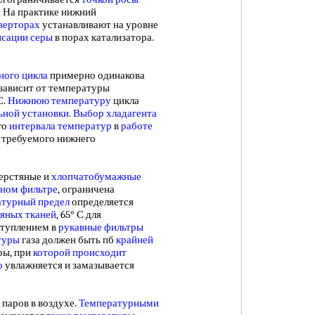
. На практике нижний
верторах
устанавливают на уровне
нсации серы
в порах катализатора.
ного цикла
примерно одинакова
 зависит от температуры
С.
Нижнюю температуру
цикла
ьной установки
.
Выбор хладагента
го
интервала температур
в
работе
от требуемого нижнего
ерстяные и
хлопчатобумажные
вном фильтре
, ограничена
атурный предел
определяется
яных тканей
, 65° С для
туплением в
рукавные фильтры
туры
газа должен быть пб
крайней
ры, при
которой происходит
о
увлажняется и замазывается
паров в воздухе.
Температурными