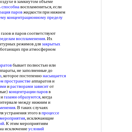
воздухе в замкнутом объеме
ь способна
воспламениться, если
рация паров
жидкости при нижнем
ему концентрационному пределу
газов и паров соответствуют
ределам воспламенения
. Их
атурных режимов для
закрытых
работающих при атмосферном
аратов
бывает полностью или
ппараты, не заполненные до
о
, которое постепенно
насыщается
м пространстве
аппаратов и
ями
и
растворами зависит
от
мые)
концентрации паров
в
и
газами образуются
, когда
интервале между нижним и
менения
. В таких случаях
ля устранения этого в
процессе
 мероприятия
, исключающие
ий
. К этим мероприятиям
ма исключение
условий