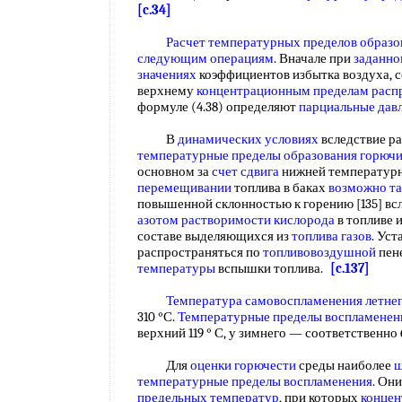
[c.34]
Расчет температурных пределов
образо
следующим операциям
. Вначале при
заданн
значениях
коэффициентов избытка воздуха, 
верхнему
концентрационным пределам расп
формуле (4.38) определяют
парциальные дав
В
динамических условиях
вследствие р
температурные
пределы образования
горючи
основном за
счет сдвига
нижней температурн
перемещивании
топлива в баках
возможно т
повышенной склонностью к горению [135] вс
азотом растворимости кислорода
в топливе 
составе выделяющихся из
топлива газов
. Уст
распространяться по
топливовоздушной
пен
температуры
вспышки топлива.
[c.137]
Температура самовоспламенения
летне
310 °С.
Температурные пределы воспламенен
верхний 119 ° С, у зимнего — соответственно 
Для
оценки горючести
среды наиболее
ш
температурные пределы воспламенения
. Он
предельных температур
, при которых
концен