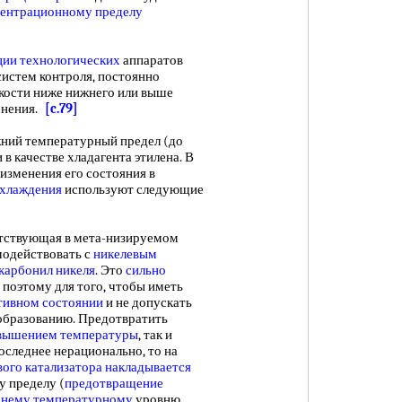
ентрационному пределу
ции технологических
аппаратов
истем контроля, постоянно
ости ниже нижнего или выше
енения.
[c.79]
ний температурный предел (до
 в качестве хладагента этилена. В
 изменения его состояния в
охлаждения
используют следующие
утствующая в мета-низируемом
модействовать с
никелевым
карбонил никеля
. Это
сильно
, поэтому для того, чтобы иметь
тивном состоянии
и не допускать
 образованию. Предотвратить
вышением температуры
, так и
последнее нерационально, то на
вого катализатора
накладывается
 пределу (
предотвращение
хнему температурному
уровню