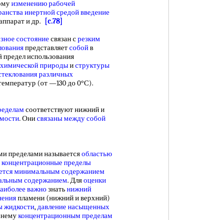
ому
изменению рабочей
ранства
инертной средой введение
аппарат и др.
[c.78]
зное состояние
связан с
резким
лования
представляет
собой
в
 предел использования
химической природы
и
структуры
стеклования
различных
температур (от —130 до 0°С).
ределам
соответствуют нижний и
емости
. Они
связаны между
собой
ми пределами называется
областью
й
концентрационные пределы
ется
минимальным содержанием
альным содержанием
. Для
оценки
аиболее важно
знать
нижний
нения
пламени (нижний и верхний)
ы жидкости
,
давление насыщенных
рхнему
концентрационным пределам