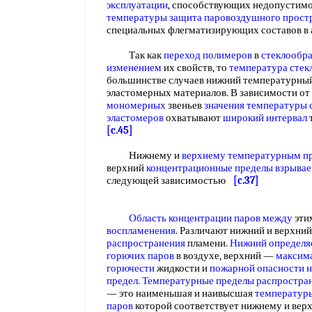
эксплуатации
, способствующих недопустим
температуры защита
паровоздушного прост
специальных флегматизирующих составов в 
Так как
переход полимеров
в
стеклообра
изменением
их свойств, то
температура стек
большинстве случаев нижний температурный
эластомерных материалов. В зависимости от
мономерных
звеньев
значения температуры 
эластомеров
охватывают
широкий интервал
[c.45]
Нижнему и
верхнему температурным п
верхний
концентрационные пределы взрыва
следующей зависимостью
[c.37]
Область концентрации
паров между
эти
воспламенения
. Различают нижний и верхни
распространения
пламени.
Нижний определя
горючих паров
в воздухе, верхний —
максим
горючести
жидкости и
пожарной опасности
н
предел
.
Температурные пределы распростра
— это наименьшая и наивысшая
температур
паров
которой соответствует нижнему и ве