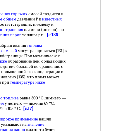
вания горючих
смесей сводится к
ом общем
давлении Р и
известных
соответствующих нижнему и
ространения
пламени (он и ов), по
ления паров
топлива рт.
[c.135]
азбрызгивания
топлива
х смесей
могут расщиряться [131] в
ой границы. При механическом
акже
образование пен, обладающих
ледствие большей по сравнению с
и повышенной его концентрации в
ановлено [135], что пламя может
е при
температуре ниже
го топлива
равна 300 °С, зимнего —
ия
у летнего — нижний 69 °С,
62 и 105 ° С.
[c.17]
ирокое применение
нашли
и указывают на
значение
трация паров
жидкости будет