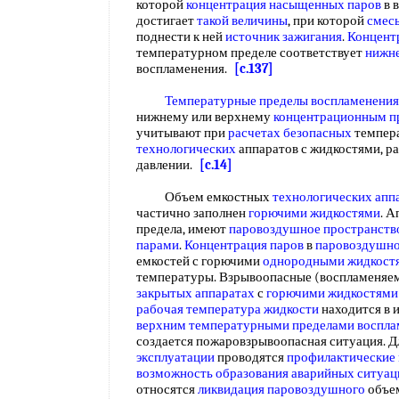
которой
концентрация насыщенных паров
в 
достигает
такой величины
, при которой
смес
поднести к ней
источник зажигания
.
Концент
температурном пределе соответствует
нижн
воспламенения.
[c.137]
Температурные пределы воспламенения
нижнему или верхнему
концентрационным п
учитывают при
расчетах безопасных
темпер
технологических
аппаратов с жидкостями, 
давлении.
[c.14]
Объем емкостных
технологических апп
частично заполнен
горючими жидкостями
. А
предела, имеют
паровоздушное пространств
парами
.
Концентрация паров
в
паровоздушно
емкостей с горючими
однородными жидкост
температуры. Взрывоопасные (воспламеняе
закрытых аппаратах
с
горючими жидкостями
рабочая температура жидкости
находится в 
верхним температурными пределами воспла
создается пожаровзрывоопасная ситуация. Д
эксплуатации
проводятся
профилактические
возможность образования
аварийных ситуац
относятся
ликвидация паровоздушного
объе