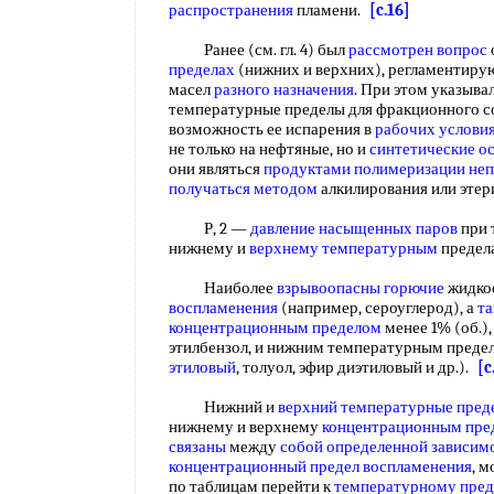
распространения
пламени.
[c.16]
Ранее (см. гл. 4) был
рассмотрен вопрос
пределах
(нижних и верхних), регламентир
масел
разного назначения
. При этом указыва
температурные пределы для фракционного с
возможность ее испарения в
рабочих услови
не только на нефтяные, но и
синтетические о
они являться
продуктами полимеризации не
получаться методом
алкилирования или этер
Р, 2 —
давление насыщенных паров
при 
нижнему и
верхнему температурным
предел
Наиболее
взрывоопасны горючие
жидко
воспламенения
(например, сероуглерод), а
та
концентрационным пределом
менее 1% (об.),
этилбензол, и нижним температурным предел
этиловый
, толуол, эфир диэтиловый и др.).
[c
Нижний и
верхний температурные пред
нижнему и верхнему
концентрационным пре
связаны
между
собой
определенной зависим
концентрационный предел воспламенения
, 
по таблицам перейти к
температурному пред