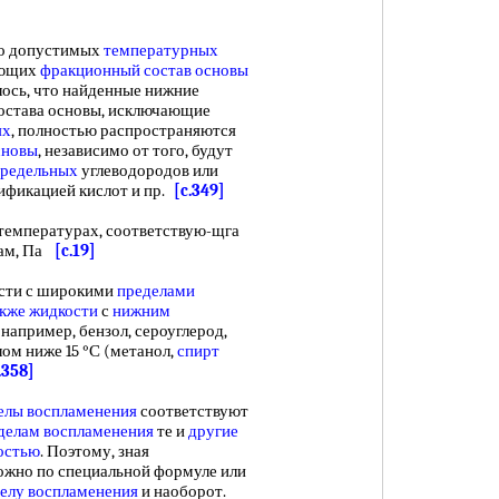
о допустимых
температурных
ующих
фракционный состав основы
лось, что найденные нижние
остава основы, исключающие
ях
, полностью распространяются
сновы
, независимо от того, будут
предельных
углеводородов или
ификацией кислот и пр.
[c.349]
температурах, соответствую-щга
ам, Па
[c.19]
сти с широкими
пределами
кже жидкости
с
нижним
 например, бензол, сероуглерод,
ом ниже 15 °С (метанол,
спирт
.358]
елы воспламенения
соответствуют
делам воспламенения
те и
другие
остью
. Поэтому, зная
можно по специальной формуле или
елу воспламенения
и наоборот.