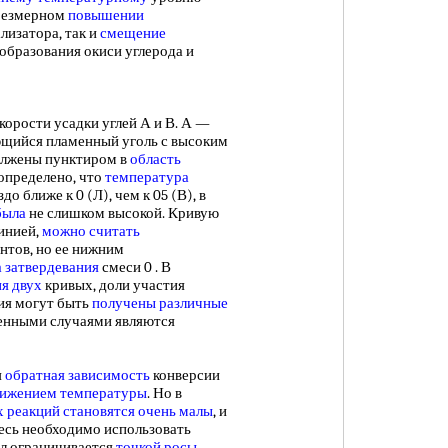
чрезмерном
повышении
лизатора, так и
смещение
е. образования окиси углерода и
рости усадки углей А и В. А —
ющийся пламенный уголь с высоким
олжены пунктиром в
область
определено, что
температура
о ближе к 0 (Л), чем к 05 (В), в
была
не слишком высокой. Кривую
инией,
можно считать
нтов, но ее нижним
 затвердевания
смеси 0 . В
ия
двух
кривых, доли участия
ния могут быть
получены различные
енными случаями являются
я
обратная зависимость
конверсии
ижением температуры
. Но в
х
реакций становятся
очень малы
, и
есь необходимо использовать
л ограничивается
точкой росы