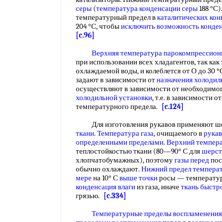
серы
(
температура конденсации серы
188 °С)
температурный предел в
каталитических кон
204 °С, чтобы
исключить возможность
конде
[c.96]
Верхняя температура
парокомпрессион
при использовании всех хладагентов, так как
охлаждаемой воды, и колеблется от О до 30 °
задают в зависимости от
назначения холодил
осуществляют в зависимости от необходимо
холодильной установки
, т.е. в зависимости 
температурного предела.
[c.124]
Для изготовления рукавов применяют ш
ткани
.
Температура газа
, очищаемого в
рука
определенными пределами
.
Верхний темпер
теплостойкостью ткани (80—90° С для
шерст
хлопчатобумажных), поэтому
газы перед
пос
обычно охлаждают.
Нижний предел темпера
мере
на 10° С
выше точки
росы — температу
конденсация влаги
из газа, иначе
ткань быстр
грязью.
[c.334]
Температурные пределы воспламенения