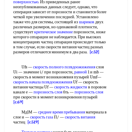
поверхностью
. Из приведенных ранее
неопубликованных данных следует, однако, что
сеперация зависит от порозности и становится более
четкой при увеличении последней. Установлено
также что для системы, состоящей из
шариков
двух
различных размеров, но одинаковой плотности,
существует
критическое значение
порозности, ниже
которого сепарации не наблюдается. При высоких
концентрациях частиц сепарация происходит только
в том случае, если скорости витания частиц разных
размеров отличаются минимум в два раза.
[c.52]
Ufs —
скорость полного псевдоожижения
слоя
Ui — значение i/ при порозности,
равной
1 и mb —
скорость в момент возникнояевия пузырей Umf—
скорость начала псевдоожижения
Uf — скорость
витания частицы Uf —
скорость жидкости
в поровом
канале е —
порозность слоя
бть —
порозность слоя
при скорости в момент возникровения пузырей
[c.69]
Мд1М —
среднее время пребывания
материала в
слое и —
скорость газа
П/ —
скорость витания
частиц
[c.519]