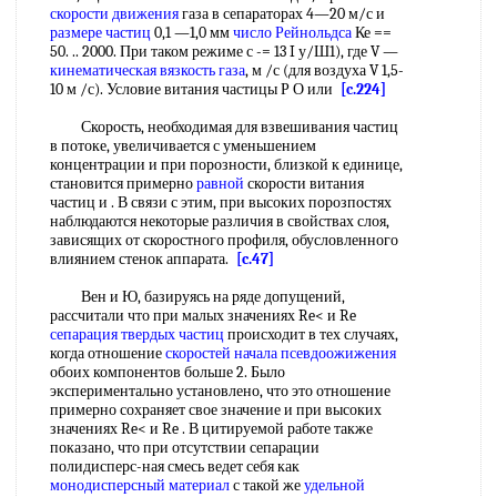
скорости движения
газа в сепараторах 4—20 м/с и
размере частиц
0,1 —1,0 мм
число Рейнольдса
Ке ==
50. .. 2000. При таком режиме с -= 13 I у/Ш1), где V —
кинематическая вязкость газа
, м /с (для воздуха V 1,5-
10 м /с). Условие витания частицы Р О или
[c.224]
Скорость, необходимая для взвешивания частиц
в потоке, увеличивается с уменьшением
концентрации и при порозности, близкой к единице,
становится примерно
равной
скорости витания
частиц и . В связи с этим, при высоких порозпостях
наблюдаются некоторые различия в свойствах слоя,
зависящих от скоростного профиля, обусловленного
влиянием стенок аппарата.
[c.47]
Вен и Ю, базируясь на ряде допущений,
рассчитали что при малых значениях Re< и Re
сепарация твердых частиц
происходит в тех случаях,
когда отношение
скоростей начала псевдоожижения
обоих компонентов больше 2. Было
экспериментально установлено, что это отношение
примерно сохраняет свое значение и при высоких
значениях Re< и Re . В цитируемой работе также
показано, что при отсутствии сепарации
полидисперс-ная смесь ведет себя как
монодисперсный материал
с такой же
удельной