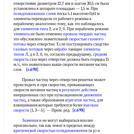
отверстиями диаметром 12,7 мм и шагом 30,5 см была
установлена в аппарате площадью — 1,5 м. При
псевдоожижении слоев
песка 5.1 высотою 0,61 м
элементы переходили от рабочего режима к
нерабочему аналогично тому, как это наблюдалось
для
элементов типа
2, а и 2, б. При нерабочем режиме
элемента
не было отмечено
провала твердых частиц
это обусловлено значительной
скоростью газового
потока
через отверстие. Если постулировать сходство
газовых потоков
через нё
рабо
-тающие
элементы
типов
Л, д и 2, б, то, согласно предыдущему,
средняя
скорость
газа через отверстие должна быть порядка 15
м/с, что значительно выше скорости витания частиц
слоя .
[c.693]
Провал частиц через отверстия решетки может
происходить и при скоростях, превышающих
скорости витания частиц в
результате действия
инерционных сил при пульсациоином
движении
частиц
, а также образования
агрегатов частиц
, для
взвешивания которых требуются более
высокие
скорости
[1, 3—5]. — Прим. ред.
[c.693]
Значения
и не могут выбираться вполне
произвольно, так как лежат в пределах между
критической скоростью псевдоожижения
(и р) и