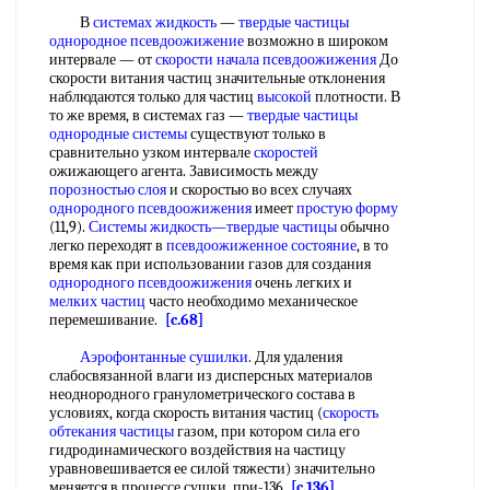
В
системах жидкость
—
твердые частицы
однородное псевдоожижение
возможно в широком
интервале — от
скорости начала псевдоожижения
До
скорости витания частиц значительные отклонения
наблюдаются только для частиц
высокой
плотности. В
то же время, в системах газ —
твердые частицы
однородные системы
существуют только в
сравнительно узком интервале
скоростей
ожижающего агента. Зависимость между
порозностью слоя
и скоростью во всех случаях
однородного псевдоожижения
имеет
простую форму
(11,9).
Системы жидкость—твердые частицы
обычно
легко переходят в
псевдоожиженное состояние
, в то
время как при использовании газов для создания
однородного псевдоожижения
очень легких и
мелких частиц
часто необходимо механическое
перемешивание.
[c.68]
Аэрофонтанные сушилки
. Для удаления
слабосвязанной влаги из дисперсных материалов
неоднородного гранулометрического состава в
условиях, когда скорость витания частиц (
скорость
обтекания частицы
газом, при котором сила его
гидродинамического воздействия на частицу
уравновешивается ее силой тяжести) значительно
меняется в процессе сушки, при-136
[c.136]