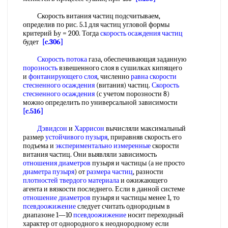
Скорость витания частиц подсчитываем,
определив по рис. 5.1 для частиц угловой формы
критерий Ьу = 200. Тогда
скорость осаждения частиц
будет
[c.306]
Скорость потока
газа, обеспечивающая заданную
порозность
взвешенного слоя в сушилках кипящего
и
фонтанирующего слоя
, численно
равна
скорости
стесненного осаждения
(витания) частиц.
Скорость
стесненного осаждения
(с учетом порозности 8)
можно определить по универсальной зависимости
[c.516]
Дэвидсон
и
Харрисон
вычисляли максимальный
размер
устойчивого пузыря
, приравняв скорость его
подъема и
экспериментально измеренные
скорости
витания частиц. Они выявляли зависимость
отношения диаметров
пузыря и частицы (а не просто
диаметра пузыря
) от
размера частиц
, разности
плотностей твердого материала
и ожижающего
агента и вязкости последнего. Если в данной системе
отношение диаметров
пузыря и частицы менее 1, то
псевдоожижение
следует считать однородным в
диапазоне 1—10
псевдоожижение
носит переходный
характер от однородного к неоднородному если