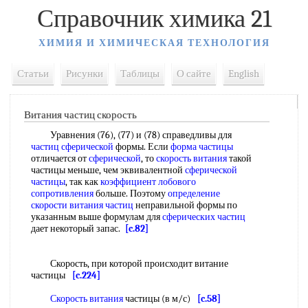
Справочник химика 21
ХИМИЯ И ХИМИЧЕСКАЯ ТЕХНОЛОГИЯ
Статьи
Рисунки
Таблицы
О сайте
English
Витания частиц скорость
Уравнения (76), (77) и (78) справедливы для
частиц сферической
формы. Если
форма частицы
отличается от
сферической
, то
скорость витания
такой
частицы меньше, чем эквивалентной
сферической
частицы
, так как
коэффициент лобового
сопротивления
больше. Поэтому
определение
скорости витания частиц
неправильной формы по
указанным выше формулам для
сферических частиц
дает некоторый запас.
[c.82]
Скорость, при которой происходит витание
частицы
[c.224]
Скорость витания
частицы (в м/с)
[c.58]