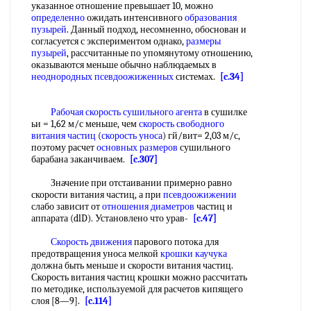
указанное отношение превышает 10, можно
определенно
ожидать интенсивного
образования
пузырей
. Данный подход, несомненно, обоснован и
согласуется с экспериментом однако,
размеры
пузырей
, рассчитанные по упомянутому отношению,
оказываются меньше обычно наблюдаемых в
неоднородных псевдоожиженных
системах.
[c.34]
Рабочая скорость
сушильного агента
в сушилке
ьи = 1,62 м/с меньше, чем
скорость свободного
витания частиц
(
скорость уноса
) гй/вит= 2,03 м/с,
поэтому расчет
основных размеров
сушильного
барабана заканчиваем.
[c.307]
Значение при отстаивании примерно равно
скорости витания частиц, а при
псевдоожижении
слабо зависит от
отношения диаметров
частиц и
аппарата (dlD). Установлено что урав-
[c.47]
Скорость движения
парового потока для
предотвращения уноса мелкой
крошки каучука
должна быть меньше и скорости витания частиц.
Скорость витания частиц крошки можно рассчитать
по методике, используемой для расчетов кипящего
слоя [8—9].
[c.114]