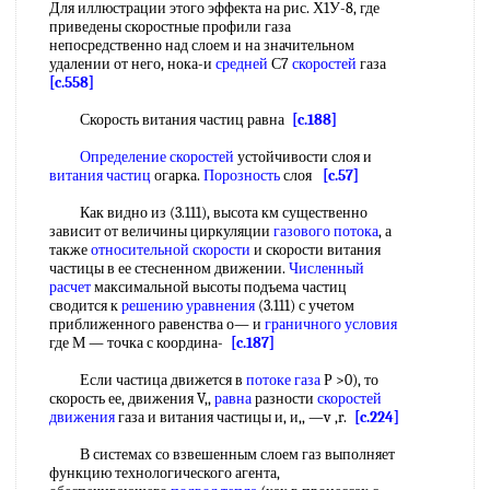
Для иллюстрации этого эффекта на рис. Х1У-8, где
приведены скоростные профили газа
непосредственно над слоем и на значительном
удалении от него, нока-и
средней
С7
скоростей
газа
[c.558]
Скорость витания частиц равна
[c.188]
Определение скоростей
устойчивости слоя и
витания частиц
огарка.
Порозность
слоя
[c.57]
Как видно из (3.111), высота км существенно
зависит от величины циркуляции
газового потока
, а
также
относительной скорости
и скорости витания
частицы в ее стесненном движении.
Численный
расчет
максимальной высоты подъема частиц
сводится к
решению уравнения
(3.111) с учетом
приближенного равенства о— и
граничного условия
где М — точка с координа-
[c.187]
Если частица движется в
потоке газа
Р >0), то
скорость ее, движения V,,
равна
разности
скоростей
движения
газа и витания частицы и, и,, —v ,r.
[c.224]
В системах со взвешенным слоем газ выполняет
функцию технологического агента,