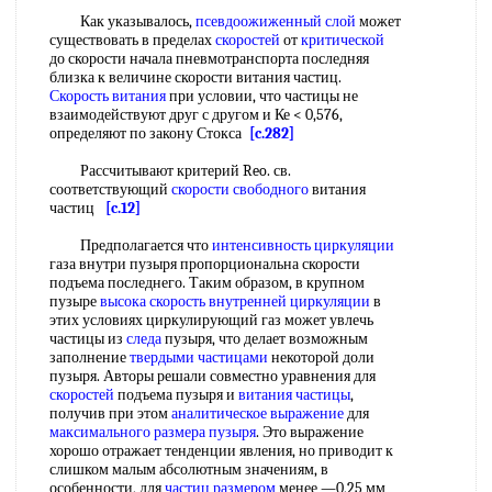
Как указывалось,
псевдоожиженный слой
может
существовать в пределах
скоростей
от
критической
до скорости начала пневмотранспорта последняя
близка к величине скорости витания частиц.
Скорость витания
при условии, что частицы не
взаимодействуют друг с другом и Ке < 0,576,
определяют по закону Стокса
[c.282]
Рассчитывают критерий Reo. св.
соответствующий
скорости свободного
витания
частиц
[c.12]
Предполагается что
интенсивность циркуляции
газа внутри пузыря пропорциональна скорости
подъема последнего. Таким образом, в крупном
пузыре
высока скорость
внутренней циркуляции
в
этих условиях циркулирующий газ может увлечь
частицы из
следа
пузыря, что делает возможным
заполнение
твердыми частицами
некоторой доли
пузыря. Авторы решали совместно уравнения для
скоростей
подъема пузыря и
витания частицы
,
получив при этом
аналитическое выражение
для
максимального размера пузыря
. Это выражение
хорошо отражает тенденции явления, но приводит к
слишком малым абсолютным значениям, в
особенности, для
частиц размером
менее —0,25 мм