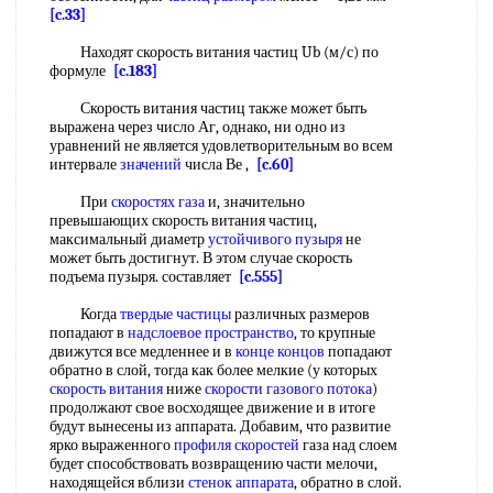
[c.33]
Находят скорость витания частиц Ub (м/с) по
формуле
[c.183]
Скорость витания частиц также может быть
выражена через число Аг, однако, ни одно из
уравнений не является удовлетворительным во всем
интервале
значений
числа Ве ,
[c.60]
При
скоростях газа
и, значительно
превышающих скорость витания частиц,
максимальный диаметр
устойчивого пузыря
не
может быть достигнут. В этом случае скорость
подъема пузыря. составляет
[c.555]
Когда
твердые частицы
различных размеров
попадают в
надслоевое пространство
, то крупные
движутся все медленнее и в
конце концов
попадают
обратно в слой, тогда как более мелкие (у которых
скорость витания
ниже
скорости газового потока
)
продолжают свое восходящее движение и в итоге
будут вынесены из аппарата. Добавим, что развитие
ярко выраженного
профиля скоростей
газа над слоем
будет способствовать возвращению части мелочи,
находящейся вблизи
стенок аппарата
, обратно в слой.