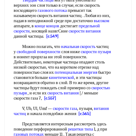
Твердые частицы
могут быть унесены из
верхних зон слоя только в случае, если скорость
восходящего
газового потока
превысит так
называемую скорость витания частиц . Любая из них,
падая в неподвижной среде при достаточно
высоком
аппарате, в
конце концов
достигает
предельной
скорости
, носящей назвгСние
скорости витания
данной частицы.
[c.549]
Можно полагать, что
начальная скорость
частиц
у
свободной поверхности
слоя ниже
скорости пузыря
в иоиент прорхгаа ни этой поверхности.
Действительно, некоторые частицы опадают столь
низкой скоростыо, что на коротком отрезке над
поверхностью слоя их
потенциальная энергия
быстро
становится больше
кинетической
, и эти частицы
возвращаются обратно в слой. В то же время, другие
частицы будут покидать слой примерно со
скоростью
пузыря
, и если их
скорость витания
[/ меньше
скорости газа 7,
[c.557]
V, Ub, Ul, Umf —
скорости газа
, пузыря,
витания
частиц
и начала псевдобжи-жения
[c.565]
Представляется интересным рассмотреть здесь
поведение перфорированной
решетки типа
1, д при
газовых потоках
меньше 11 . Такая решетка с