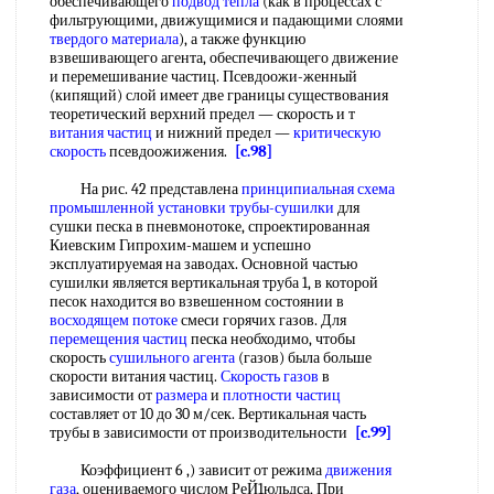
обеспечивающего
подвод тепла
(как в процессах с
фильтрующими, движущимися и падающими слоями
твердого материала
), а также функцию
взвешивающего агента, обеспечивающего движение
и перемешивание частиц. Псевдоожи-женный
(кипящий) слой имеет две границы существования
теоретический верхний предел — скорость и т
витания частиц
и нижний предел —
критическую
скорость
псевдоожижения.
[c.98]
На рис. 42 представлена
принципиальная схема
промышленной установки
трубы-сушилки
для
сушки песка в пневмонотоке, спроектированная
Киевским Гипрохим-машем и успешно
эксплуатируемая на заводах. Основной частью
сушилки является вертикальная труба 1, в которой
песок находится во взвешенном состоянии в
восходящем потоке
смеси горячих газов. Для
перемещения частиц
песка необходимо, чтобы
скорость
сушильного агента
(газов) была больше
скорости витания частиц.
Скорость газов
в
зависимости от
размера
и
плотности частиц
составляет от 10 до 30 м/сек. Вертикальная часть
трубы в зависимости от производительности
[c.99]
Коэффициент 6 ,) зависит от режима
движения
газа
, оцениваемого числом РеЙ1юльдса, При