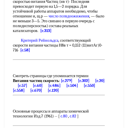
скоростью витания Частиц (ив т)- Последняя
превосходит первую на 1,5—2 порядка. Для
устойчивой работы аппаратов необходимо, чтобы
отношение и, щ.р —
число псевдоожижения
, — было
не меньше 3—5. Это связано в первую очередь с
полидисперсностьк) состава реальных
катализаторов.
[c.313]
Критерий Рейнольдса
, соответствующий
скорости витания частицы Н8в т = 0,152 (11)витАг)0-
716
[c.58]
Смотреть страницы где упоминается термин
Витания частиц скорость
:
[c.279]
[c.302]
[c.20]
[c.57]
[c.60]
[c.486]
[c.504]
[c.550]
[c.558]
[c.670]
[c.120]
Основные процессы и аппараты химической
технологии Изд.7 (1961) -- [
c.80
,
c.82
]