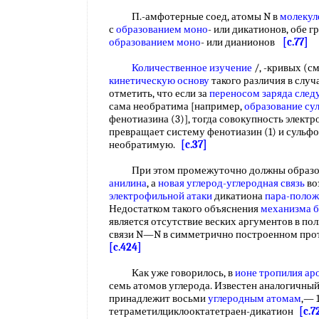
П.-амфотерные соед, атомы N в
молекул
с
образованием моно
- или дикатионов, обе 
образованием моно
- или дианионов
[c.77]
Количественное изучение
/, -кривых (см
кинетическую основу
такого различия в случ
отметить, что если за
переносом заряда
след
сама необратима [например,
образование су
фенотиазина (3)], тогда совокупность элект
превращает систему фенотиазин (1) и сульфо
необратимую.
[c.37]
При этом промежуточно должны образов
анилина
, а
новая углерод-углеродная связь
во
электрофильной атаки
дикатиона
пара-полож
Недостатком такого объяснения
механизма б
является отсутствие веских аргументов в по
связи N—N в симметрично построенном про
[c.424]
Как уже говорилось, в
ионе тропилия
ар
семь атомов углерода. Известен аналогичный
принадлежит восьми
углеродным атомам
,— 1
тетраметилциклооктатетраен-дикатион
[c.7