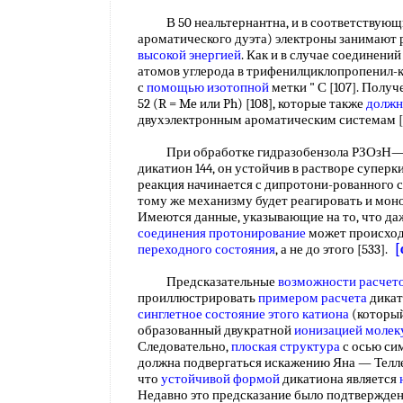
В 50 неальтернантна, и в соответствующи
ароматического дуэта) электроны занимают
высокой энергией
. Как и в случае соединений
атомов углерода в трифенилциклопропенил-
с
помощью изотопной
метки " С [107]. Полу
52 (R = Me или Ph) [108], которые также
должн
двухэлектронным ароматическим системам [
При обработке гидразобензола РЗОзН—ЗО
дикатион 144, он устойчив в растворе суперк
реакция начинается с дипротони-рованного с
тому же механизму будет реагировать и мон
Имеются данные, указывающие на то, что даж
соединения протонирование
может происход
переходного состояния
, а не до этого [533].
[
Предсказательные
возможности расчет
проиллюстрировать
примером расчета
дикати
синглетное состояние
этого катиона
(который
образованный двукратной
ионизацией молек
Следовательно,
плоская структура
с осью сим
должна подвергаться искажению Яна — Телле
что
устойчивой формой
дикатиона является
Недавно это предсказание было подтвержде