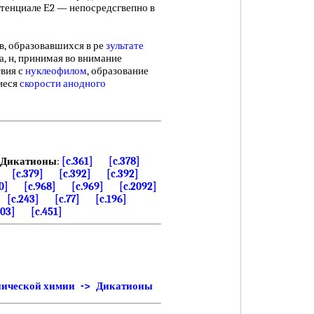
потенциале Е2 — непосредсгвепно в
 образовавшихся в ре
зультате
, н, принимая во внимание
вия с
нуклеофилом
, образование
иеся
скорости анодного
Дикатионы
:
[c.361]
[c.378]
[c.379]
[c.392]
[c.392]
0]
[c.968]
[c.969]
[c.2092]
[c.243]
[c.77]
[c.196]
403]
[c.451]
нической химии -> Дикатионы