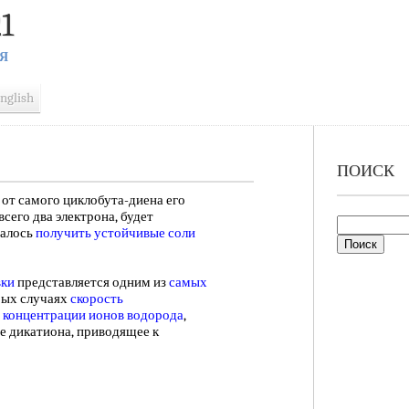
1
Я
nglish
ПОИСК
т самого циклобута-диена его
всего два электрона, будет
далось
получить устойчивые
соли
вки
представляется одним из
самых
рых случаях
скорость
у
концентрации ионов водорода
,
е дикатиона, приводящее к