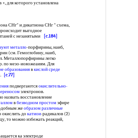
 +, для которого установлена
а СНг" и дикатиона СНг " схема,
к происходит выгодное
итаией с незанятыми
[c.184]
зуют металло
-порфирины, наиб,
ин (см. Гемоглобину, наиб,
л. Металлопорфирины легко
бр. по мезо-иояожеаиям. Для
ие образования
в
кислой среде
и.
[c.77]
ения
подвергаются
окислительно-
переносом
электронов.
о назвать восстановление
таллом
в
безводном простом
эфире
Подобным же
образом различные
 окислить до
катиои
-радикалов (2)
ду, то можно избежать реакций,
щается ка электроде