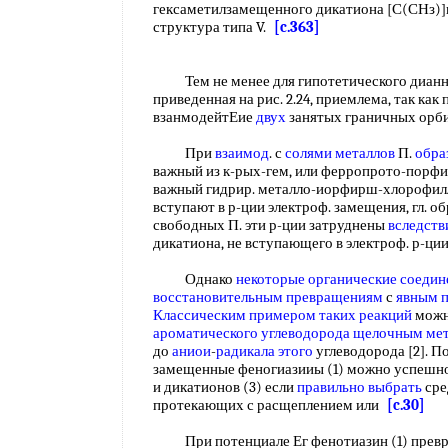
гексаметилзамещенного дикатиона [С(СНз)]в
структура типа V.
[c.363]
Тем не менее для гипотетического дианнон
приведенная на рис. 2.24, приемлема, так ка
взанмодейтЕие
двух
занятых граничных орб
При
взаимод
. с
солями металлов
П.
обра
важный из к-рых-гем, или ферропрото-порфир
важный гидрир. металло-иорфирш-хлорофил
вступают в р-ции электроф. замещения, гл. о
свободных П. эти р-ции затруднены
вследств
дикатиона, не вступающего в электроф. р-ци
Однако
некоторые органические соедин
восстановительным превращениям
с
явным 
Классическим примером
таких реакций
можн
ароматического углеводорода щелочным ме
до
аниои
-
радикала этого
углеводорода [2]. 
замещенные феногиазииы (1) можно успешно
и дикатионов (3) если
правильно выбрать
сре
протекающих с расщеплением или
[c.30]
При потенциале Ег фенотиазин (1) превра