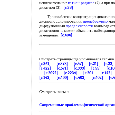
исключительно в
катион-радикал
(2), а при 
дикатион (3).
[c.38]
Тронов близки, концентрация дикатионов,
диспропорционирования,
пренебрежимо
мала
диффузионный
предел скорости
взаимодейст
дикатиоиов не может объяснить наблюдающ
замещения.
[c.404]
Смотреть страницы где упоминается термин
[c.361]
[c.378]
[c.47]
[c.21]
[c.22]
[c.422]
[c.571]
[c.333]
[c.55]
[c.10
[c.2092]
[c.2234]
[c.201]
[c.142]
[c.142]
[c.400]
[c.402]
[c.402]
[c.
Смотреть главы в:
Современные проблемы физической орга