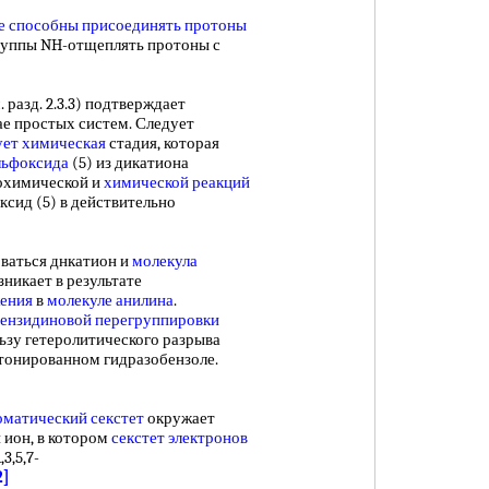
е способны
присоединять протоны
группы NH-отщеплять протоны с
. разд. 2.3.3) подтверждает
ае простых систем. Следует
ует химическая
стадия, которая
льфоксида
(5) из дикатиона
рохимической и
химической реакций
ксид (5) в действительно
аться днкатион и
молекула
зникает в результате
ения
в
молекуле анилина
.
ензидиновой перегруппировки
льзу гетеролитического разрыва
тонированном гидразобензоле.
оматический секстет
окружает
 ион, в котором
секстет электронов
,3,5,7-
2]