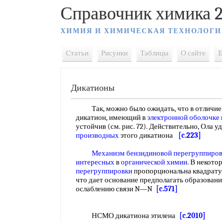
Справочник химика 2
ХИМИЯ И ХИМИЧЕСКАЯ ТЕХНОЛОГИ
Статьи
Рисунки
Таблицы
О сайте
E
Дикатионы
Так, можно было ожидать, что в отличие о
дикатион, имеющий в
электронной оболочке
устойчив (см. рис. 72). Действительно, Ола у
производных
этого дикатиона
[c.223]
Механизм бензидиновой перегруппиро
интересных
в
органической химии
. В некото
перегруппировки
пропорциональна квадрат
что дает основание предполагать образовани
ослаблению связи N—N
[c.571]
НСМО дикатиона этилена
[c.2010]