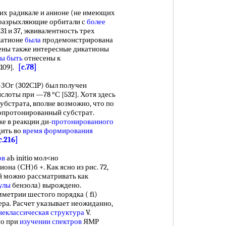
х радикале и анионе (не имеющих
 разрыхляющие орбитали с
более
 31 и 37, эквивалентность трех
катионе
была
продемонстрирована
чены также интересные дикатионы
ы быть
отнесены к
109].
[c.78]
г (302С1Р) был получен
ислоты при —78 °С [532]. Хотя здесь
убстрата, вполне возможно, что по
опротонированный субстрат.
е в реакции ди-
протонированного
ить во
время формирования
c.216]
ов
аЬ initio мол<но
она (СН)б +. Как ясно из рис. 72,
 можно рассматривать как
улы
бензола) вырождено.
метрии шестого порядка ( fi)
ра. Расчет указывает неожиданно,
неклассическая структура
V.
но при
изучении спектров
ЯМР