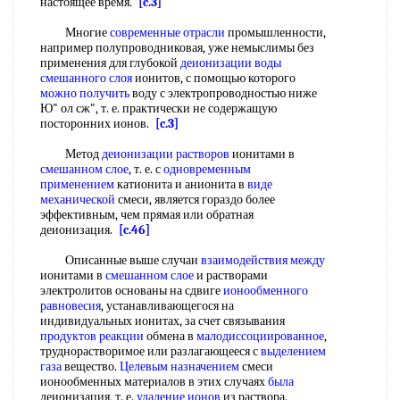
настоящее время.
[c.3]
Многие
современные отрасли
промышленности,
например полупроводниковая, уже немыслимы без
применения для глубокой
деионизации воды
смешанного слоя
ионитов, с помощью которого
можно получить
воду с электропроводностью ниже
Ю" ол сж", т. е. практически не содержащую
посторонних ионов.
[c.3]
Метод
деионизации растворов
ионитами в
смешанном слое
, т. е. с
одновременным
применением
катионита и анионита в
виде
механической
смеси, является гораздо более
эффективным, чем прямая или обратная
деионизация.
[c.46]
Описанные выше случаи
взаимодействия между
ионитами в
смешанном слое
и растворами
электролитов основаны на сдвиге
ионообменного
равновесия
, устанавливающегося на
индивидуальных ионитах, за счет связывания
продуктов реакции
обмена в
малодиссоциированное
,
труднорастворимое или разлагающееся с
выделением
газа
вещество.
Целевым назначением
смеси
ионообменных материалов в этих случаях
была
деионизация, т. е.
удаление ионов
из раствора.