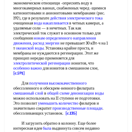
экономическом отношещн -опреснять воду в
многокамерных ваннах, снабженных черед -щимнся
катионитовыми и анионитовымн мембранами (рис.
192), где в результате
действия электрического тока
очищенная
вода накапливается
в четных камерах, а
удаляемые соли — в нечетных. Так как
электрический ток служит в основном только для
сообщения
нонам определенного
направления
движения
,
расход энергии
не превышает 30 кВт-ч на 1
т
океанской воды
. Установка крайне проста, и
мембраны не нуждаются в регенерации. Этот же
принцип нередко применяется для
электролитической регенерации
ионитов, что
особенно важно
для ионитов в смешанном слое,
[c.591]
Для
получения высококачественного
обессоленного и обескрем-ненного фильтрата
смешанный слой
в
общей схеме
деионизации воды
можно использовать на II ступени ее подготовки.
Это позволит
уменьшить количество
фильтров и
значительно сократит
производственные площади
.
обессоливающих установок.
[c.135]
И загрузить обратно в колонну. Еще более
интересная идея
была
выдвинута совсем недавно