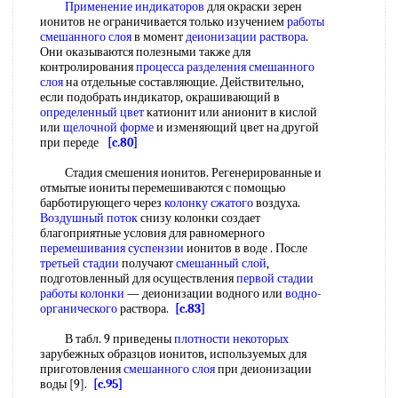
Применение индикаторов
для окраски зерен
ионитов не ограничивается только изучением
работы
смешанного слоя
в момент
деионизации раствора
.
Они оказываются полезными также для
контролирования
процесса разделения
смешанного
слоя
на отдельные составляющие. Действительно,
если подобрать индикатор, окрашивающий в
определенный цвет
катионит или анионит в кислой
или
щелочной форме
и изменяющий цвет на другой
при переде
[c.80]
Стадия смешения ионитов. Регенерированные и
отмытые иониты перемешиваются с помощью
барботирующего через
колонку сжатого
воздуха.
Воздушный поток
снизу колонки создает
благоприятные условия для равномерного
перемешивания суспензии
ионитов в воде . После
третьей стадии
получают
смешанный слой
,
подготовленный для осуществления
первой стадии
работы колонки
— деионизации водного или
водно-
органического
раствора.
[c.83]
В табл. 9 приведены
плотности некоторых
зарубежных образцов ионитов, используемых для
приготовления
смешанного слоя
при деионизации
воды [9].
[c.95]