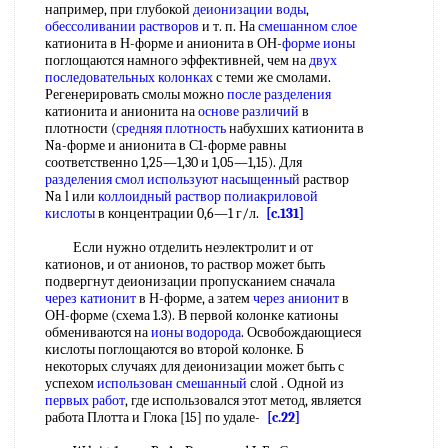
например, при глубокой
деионизации воды
,
обессоливании растворов
и т. п. На
смешанном слое
катионита в Н-форме и анионита в ОН-
форме ионы
поглощаются намного эффективней, чем на
двух
последовательных колонках
с теми же смолами.
Регенерировать смолы можно
после разделения
катионита и анионита на
основе различий
в
плотности (
средняя плотность
набухших катионита в
Na-форме и анионита в С1-форме равны
соответственно 1,25—1,30 и 1,05—1,15). Для
разделения смол
используют насыщенный
раствор
Na l или
коллоидный раствор
полиакриловой
кислоты
в концентрации 0,6—1 г/л.
[c.131]
Если нужно отделить неэлектролит и от
катионов, и от анионов, то раствор может быть
подвергнут деионизации пропусканием сначала
через катионит
в Н-форме, а затем
через анионит
в
ОН-форме (схема 1.3). В первой колонке катионы
обмениваются на
ионы водорода
. Освобождающиеся
кислоты поглощаются во второй колонке. Б
некоторых случаях для деионизации может быть с
успехом
использован смешанный
слой . Одной из
первых работ
, где использовался этот метод, является
работа Плотта и Глока [15] по удале-
[c.22]