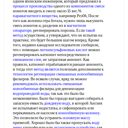
одним японским инженером, который предложил в
процессе производства
одного из
компонентов смеси
ионитов вводить в смолу около 15 вес.%
парамагнитного вещества
, например Рез04, После
того как колонна отра ботала, нужно лишь высушить
смесь ионитов и, разделив их в
магнитном
сепараторе
, регенерировать порознь. Если
такой
метод
осуществим, а утверждают, что он испытан на
практике, это будет большим шагом вперед. Кроме
того, недавно канадские исследователи сообщили,
что с помощью
лигнинсульфоновых кислот
можно
регенерировать катионит непосредственно в
смешанном слое
, не затрагивая анионит. Как
правило, катионит отрабатывается раньше анионита,
и тогда этот
метод является
полезным дополнением к
технологии регенерации
смешанных ионообменных
фильтров. Во всяком случае, вряд ли можно
рекомендовать использовать
смешанные
ионообменные
фильтры для деионизации
водопроводной воды
, так как это было бы
неэкономично. Было бы гораздо выгоднее собирать в
запасную емкость
дождевую воду
, в которой Англия
не испытывает недостатка, и сифонировать или
перекачивать ее насосом в
ионообменную колонну
.
Это позволило бы устранить
основную массу
примесей. Хорошо было бы также пропускать
воду
через
ультрафильтр или
аналогичное устройство
для