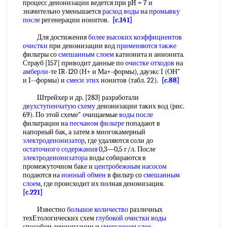
процесс деионизации ведется при pH = 7 и
значительно уменьшается
расход воды
на
промывку
после
регенерации ионитов.
[c.141]
Для достижения
более высоких
коэффициентов
очистки
при деионизации вод
применяются также
фильтры со
смешанным слоем
катионита и анионита.
Страуб [157] приводит данные по
очистке отходов
на
амберли
-те IR-120 (Н+ и Ма+-формы), дауэкс I (ОН"
и I--формы) и
смеси этих
ионитов (табл. 22).
[c.88]
Штрейхер и др. [283] разработали
двухступенчатую схему
деионизации таких вод (рис.
69). По этой схеме" очищаемые
воды после
фильтрации на
песчаном фильтре
попадают в
напорный бак, а затем в многокамерный
электродеионизатор
, где удаляются соли до
остаточного содержания
0,3—0,5 г/л. После
электродеионизатора
воды собираются в
промежуточном баке и
центробежным насосом
подаются на
ионный обмен
в фильтр со
смешанным
слоем
, где происходит их полная деионизация.
[c.221]
Известно
большое количество
различных
техЕтологических схем
глубокой очистки воды
способом деионизации и
смешанном слое
,