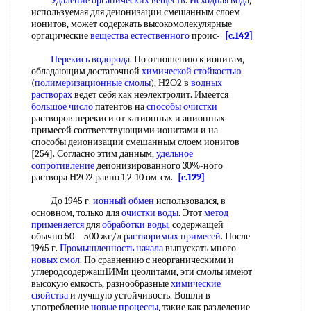
Удаление органических веществ
.
Исходная вода
,
используемая для деионизации смешанным слоем
ионитов, может содержать высокомолекулярные
оргацические
вещества естественного
проис-
[c.142]
Перекись водорода
. По отношению к ионитам,
обладающим достаточной
химической стойкостью
(
полимеризационные смолы
), Н2О2 в
водных
растворах
ведет себя как неэлектролит. Имеется
большое число
патентов на
способы очистки
растворов перекиси от катионных и анионных
примесей соответствующими ионитами и на
способы деионизации смешанным слоем ионитов
[254]. Согласно этим данным,
удельное
сопротивление
деионизированного 30%-ного
раствора Н2О2 равно 1,2-10 ом-см.
[c.129]
До 1945 г.
ионный обмен
использовался, в
основном, только для
очистки воды
. Этот
метод
применяется
для
обработки воды
, содержащей
обычно 50—500 жг/л
растворимых примесей
. После
1945 г.
Промышленность начала
выпускать много
новых смол
. По сравнению с неорганическими и
углеродсодержаш1ИМи цеолитами, эти смолы имеют
высокую емкость, разнообразные
химические
свойства
и лучшую устойчивость. Вошли в
употребление
новые процессы
, такие как разделение