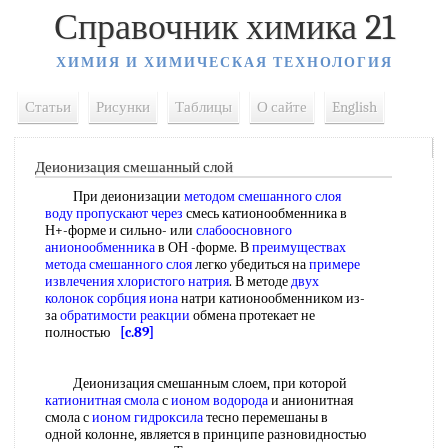
Справочник химика 21
ХИМИЯ И ХИМИЧЕСКАЯ ТЕХНОЛОГИЯ
Статьи
Рисунки
Таблицы
О сайте
English
Деионизация смешанный слой
При деионизации
методом смешанного
слоя
воду
пропускают через
смесь катионообменника в
Н+-форме и сильно- или
слабоосновного
анионообменника
в ОН -форме. В
преимуществах
метода
смешанного слоя
легко убедиться на
примере
извлечения
хлористого натрия
. В методе
двух
колонок сорбция иона
натри катионообменником из-
за
обратимости реакции
обмена протекает не
полностью
[c.89]
Деионизация смешанным слоем, при которой
катионитная смола
с
ионом водорода
и анионитная
смола с
ионом гидроксила
тесно перемешаны в
одной колонне, является в принципе разновидностью