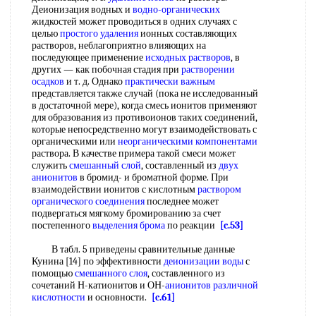
Деионизация водных и
водно-органических
жидкостей может проводиться в одних случаях с
целью
простого удаления
ионных составляющих
растворов, неблагоприятно влияющих на
последующее применение
исходных растворов
, в
других — как побочная стадия при
растворении
осадков
и т. д. Однако
практически важным
представляется также случай (пока не исследованный
в достаточной мере), когда смесь ионитов применяют
для образования из противоионов таких соединений,
которые непосредственно могут взаимодействовать с
органическими или
неорганическими компонентами
раствора. В качестве примера такой смеси может
служить
смешанный слой
, составленный из
двух
анионитов
в бромид- и броматной форме. При
взаимодействии ионитов с кислотным
раствором
органического соединения
последнее может
подвергаться мягкому бромированию за счет
постепенного
выделения брома
по реакции
[c.53]
В табл. 5 приведены сравнительные данные
Кунина [14] по эффективности
деионизации воды
с
помощью
смешанного слоя
, составленного из
сочетаний Н-катионитов и ОН-
анионитов
различной
кислотности
и основности.
[c.61]