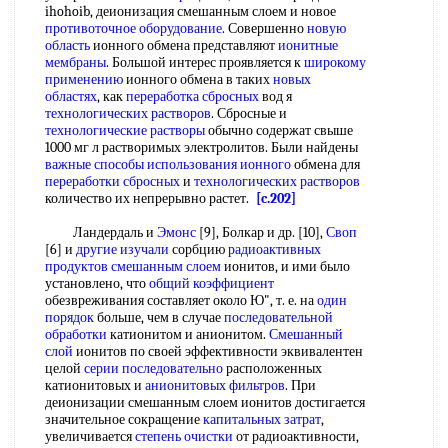
ihohoib, деионизация смешанным слоем и новое
противоточное оборудование
. Совершенно
новую
область
ионного обмена представляют
ионитные
мембраны
. Большой интерес проявляется к
широкому
применению
ионного обмена в таких
новых
областях
, как
переработка сбросных
вод я
технологических растворов
. Сбросные и
технологические растворы
обычно содержат свыше
1000 мг л растворимых электролитов. Были найдены
важные способы
использования ионного
обмена для
переработки сбросных
и
технологических растворов
количество их непрерывно растет.
[c.202]
Ландердаль и
Эмонс
[9], Болкар и др. [10],
Своп
[6] и
другие изучали
сорбцию
радиоактивных
продуктов
смешанным слоем
ионитов, и ими было
установлено, что
общий коэффициент
обезвреживания составляет около Ю", т. е. на
один
порядок
больше, чем в случае
последовательной
обработки
катионитом и анионитом.
Смешанный
слой
ионитов по своей эффективности эквивалентен
целой
серии последовательно
расположенных
катионитовых и
анионитовых фильтров
. При
деионизации смешанным слоем ионитов достигается
значительное сокращение
капитальных затрат
,
увеличивается
степень очистки
от радиоактивности,