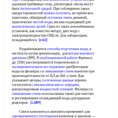
удаления грибковых спор, для которых смолы могут
быть
питательной средой
. При соблюдении таких
предосторожностей
можно получить
, не прибегая к
перегонке, обширный
источник очень
дешевой,
практически
чистой воды
, весьма подходящей для
аналитических целей
. Одна из таких ионообменных
установок, как известно автору, дает воду с
электропроводностью ОЩ см. Для лаборатории,
нуждающейся в
[c.61]
Разрабатываются
способы подготовки воды
, в
частности путем деионизации,. для
котлов высокого
давления
[399]. В
опубликованной работе
Фриша и
др. [226] рассматриваются теоретическое и
экспериментальное исследование
деи01низации
воды на фильтрах со
смешанным слоем
ионитов при
производительности от 11,3 до 265 л/мин. Как
указывают авторы,
полученные данные
хорошо
согласуются с
механизмом массо-передачи
,
контролируемым
жидкостной пленкой
. Фильтры со
смешанным слоем
использованы также для очистки
и регулирования охлаждающей воды для ядерных
реакторов.
[c.189]
Смеси катионита и анионита применяют для
одновременного поглощения
катионов и анионов —