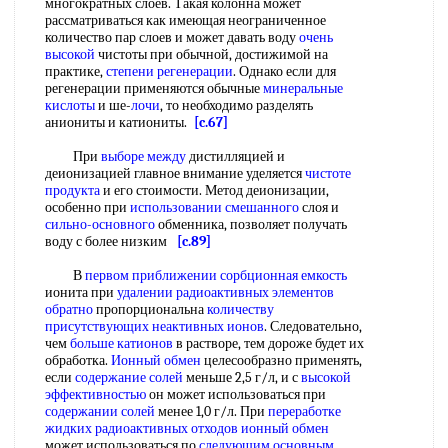
многократных слоев. Такая колонна может
рассматриваться как имеющая неограниченное
количество пар слоев и может давать воду
очень
высокой
чистоты при обычной, достижимой на
практике,
степени регенерации
. Однако если для
регенерации применяются обычные
минеральные
кислоты
и ше-
лочи
, то необходимо разделять
аниониты и катиониты.
[c.67]
При
выборе между
дистилляцией и
деионизацией главное внимание уделяется
чистоте
продукта
и его стоимости. Метод деионизации,
особенно при
использовании смешанного
слоя и
сильно-основного
обменника, позволяет получать
воду с более низким
[c.89]
В
первом приближении
сорбционная емкость
ионита при
удалении радиоактивных
элементов
обратно
пропорциональна
количеству
присутствующих
неактивных ионов
. Следовательно,
чем
больше катионов
в растворе, тем дороже будет их
обработка.
Ионный обмен
целесообразно применять,
если
содержание солей
меньше 2,5 г/л, и с
высокой
эффективностью
он может использоваться при
содержании солей
менее 1,0 г/л. При
переработке
жидких
радиоактивных отходов ионный обмен
может использоваться по
следующим основным