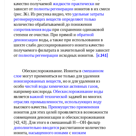
качество получаемой
жидкости практически
не
зависит от
полноты регенерации
ионитов в их смеси
(рис. 36). Из рисунка видно, что
удельные затраты
регенерирующих веществ
определяют только
количество обрабатываемой до понижения
сопротивления воды
при сохранении одинаковой
степени ее очистки. При прямой и
обратной
деионизации
воды, а также при использовании в
шихте слабо диссоциированного ионита качество
получаемого фильтрата в значительной мере зависит
от
полноты регенерации
исходных ионитов.
[c.141]
Обескислороживание. Иониты в
смешанном
слое
могут применяться не только для удаления
ионизированных веществ
, но и для удаления из
особо
чистой воды химически
активных газов
,
например кислорода.
Обескислороживание воды
является
важной технической
задачей во многих
отраслях промышленности
,
использующих воду
высокого качества.
Преимущество применения
ионитов для этих целей проявляется в возможности
совмещения деионизации и обескислороживания
[42, 43]. Для этого в смешанный Н—ОН-фильтр
дополнительно вводится
рассчитанное количество
ионита,
насыщенного ионами
с
низким