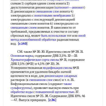
схемам 1) сорбция одним слоем ионита 2)
двухступенчатая деионизация (
катионит—анионит
)
3) деионизация в
смешанном слое
ионита 4)
электродиализ с
ионитовыми мембранами
5)
электродиализ с последующей деионизацией
смешанным слоем ионитов 6) электродиализ со
смешанным слоем
ионитов. В зависимости от
требований, предъявляемых к очистке и составу
сбросных вод, может
быть использован
тот или
иной
метод
ионообменной обработки
радиоактивных
вод.
[c.140]
СМ. также № 30. 30. Идентична смоле № 28. 31.
Основная марка
, содержание ДВБ 2,5%. 32—33.
Хроматографические сорта смолы
№ 31, содержание
ДВБ 2,5% (№32) и 4,5% (№ 33). 34.
Усовершенствованная
модификация смолы
№31
применяется для удаления бикарбо-натной
щелочности в воде, для
деионизации сахарных
растворов (в
смешанном слое
смол) и т. п. 35.
Бифункциональная смола (содержит
также
сульфогруппы
), проявляет высокую емкость при
обработке воды
с
повышенной щелочностью
. 37.
Идентична смоле № 25. 38. Содержание ДВБ 10%. 46
—47. Выпуск прекращен.
[c.36]