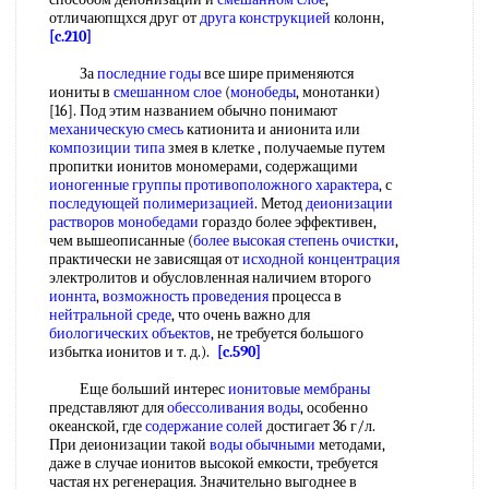
отличаюпщхся друг от
друга конструкцией
колонн,
[c.210]
За
последние годы
все шире применяются
иониты в
смешанном слое
(
монобеды
, монотанки)
[16]. Под этим названием обычно понимают
механическую смесь
катионита и анионита или
композиции типа
змея в клетке , получаемые путем
пропитки ионитов мономерами, содержащими
ионогенные группы
противоположного характера
, с
последующей полимеризацией
. Метод
деионизации
растворов
монобедами
гораздо более эффективен,
чем вышеописанные (
более высокая
степень очистки
,
практически не зависящая от
исходной концентрация
электролитов и обусловленная наличием второго
ионнта
,
возможность проведения
процесса в
нейтральной среде
, что очень важно для
биологических объектов
, не требуется большого
избытка ионитов и т. д.).
[c.590]
Еще больший интерес
ионитовые мембраны
представляют для
обессоливания воды
, особенно
океанской, где
содержание солей
достигает 36 г/л.
При деионизации такой
воды обычными
методами,
даже в случае ионитов высокой емкости, требуется
частая нх регенерация. Значительно выгоднее в