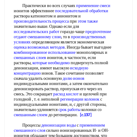
Практически во всех случаях
применение смеси
ионитов эффективнее
последовательной обработки
раствора катионитом и анионитом и
производительность процесса
при
этом также
значительно выше. Однако если для
исследовательских работ
гораздо чаще
предпочтение
отдают
смешанному слою
, то в
производственных
условиях
определяющим является экономическая
оценка возможных методов
. Иногда бывает выгоднее
комбинированное использование
монополярных и
смешанных слоев
ионитов, в частности, если
растворы,
которые необходимо
подвергнуть полной
деионизации, имеют высокую
исходную
концентрацию
ионов. Такое сочетание позволяет
сначала удалить основную
долю ионов
индивидуальными ионитами, а затем окончательно
деионизировать раствор, пропуская его через их
смесь. Это сокращает
расход кислот
и щелочей при
голодной , т. е. неполной
регенерации колонок
с
индивидуальными ионитами, и, с другой стороны,
значительно удлиняется
срок работы
колонки со
смешанным слоем
до регенерации.
[c.137]
Процессы
деионизации воды
с
применением
смешанного слоя
сильно ионизированных И- и ОН-
ионитов обладают тем большим достоинством, что