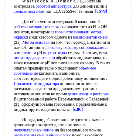
W h i t 1 о с к R. А., D у m о п d J. E., Систе.ма
контроля за
работой аппаратуры
для деионизации в
смешанном слое
, пат. LUA 2755246 (17 июля
[c.293]
Для облегчения исследований колоночной
работы смешанного слоя
, составленного из Н-и ОН-
ионитов, некоторые
авторы использовали
метод
окраски
индикатором одного из
компонентов смеси
[23].
Метод основан
на том, что переход Н-катионита
или ОН-анионита в
солевую форму
сопровождается
изменением
pH
внутри зерна
смолы. Поэтому, если
ионит предварительно
обработать индикатором, то
такое изменение pH повлияет на его окраску. В таких
опытах предварительно подбирают
объемное
соотношение
катионита и анионита,
соответствующее их одновременному истощению .
Применение индикатора
истощения позволяет
визуально следить за продвижением границы
истощения ионитов во время
деионизации раствора
.
В цитированной работе Перемысловой к Талалаевой
[23] сформулированы требования, предъявляемые к
индикатору истощения шихты
[c.80]
Иногда, когда бывает вполне достаточным не
деионизация жидкости, а только замена
нежелательных ионов
на безвредные, возможна
регенерация смешанного слоя
с помощью одного