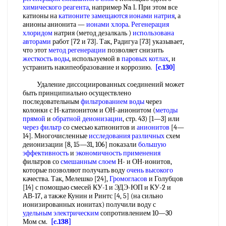
химического реагента
, например Na l. При этом все
катионы на
катионите замещаются
ионами натрия
, а
анионы анионита —
ионами хлора
.
Регенерация
хлоридом
натрия (метод дезалкаль )
использована
авторами
работ [72 и 73]. Так, Радигуа [73] указывает,
что этот
метод регенерации
позволяет снизить
жесткость воды
, используемой в
паровых котлах
, и
устранить накипеобразование и коррозию.
[c.130]
Удаление диссоциированных соединений может
быть принципиально осуществлено
последовательным
фильтрованием воды
через
колонки с Н-катионитом и ОН-анионитом (
методы
прямой
и
обратной деионизации
, стр. 43) [1—3] или
через фильтр
со смесью катионитов и
анионитов
[4—
14]. Многочисленные
исследования различных
схем
деионизации [8, 15—31, 106] показали
большую
эффективность
и
экономичность применения
фильтров со
смешанным слоем
Н- и ОН-ионитов,
которые позволяют получать воду
очень высокого
качества. Так, Мелешко [24],
Громогласов
и Голубцов
[14] с помощью смесей КУ-1 и ЭДЭ-ЮП и КУ-2 и
АВ-17, а также Кунин и Ринтс [4, 5] (на сильно
ионизированных ионитах) получили воду с
удельным электрическим
сопротивлением 10—30
Мом см.
[c.138]