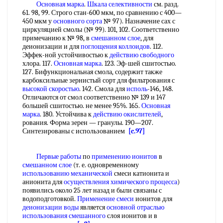
Основная марка
.
Шкала селективности
см. разд.
61. 98, 99. Строго стан-600 мкм, по сравнению с 400—
450 мкм у
основного сорта
№ 97). Назначение сах с
циркуляцией смолы (№ 99). 101, 102. Соответственно
примечанию к № 98, в
смешанном слое
, для
деионизации и для
поглощения коллоидов
. 112.
Эффек-ной устойчивостью к
действию свободного
хлора. 117.
Основная марка
. 123. Эф-шей сшитостью.
127. Бифункциональная смола, содержит также
карбоксильные зернистый сорт для фильтрования с
высокой скоростью
. 142. Смола для
исполь
-146, 148.
Отличаются от смол соответственно № 139 и 147
большей сшитостью. не менее 95%. 165.
Основная
марка
. 180. Устойчива к
действию окислителей
,
рования. Форма зерен — гранулы. 190—207.
Синтезированы с использованием
[c.97]
Первые работы
по
применению ионитов
в
смешанном слое
(т. е. одновременному
использованию механической
смеси катионита и
анионита для
осуществления химического процесса
)
появились около 25 лет назад и были связаны с
водоподготовкой.
Применение смеси
ионитов для
деионизации воды
является
основной отраслью
использования смешанного
слоя ионитов и в