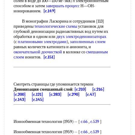
солей в воде до 100—150 мг-экв/л электроионитным
способом и затем
завершать процесс
Н—ОН-
ионированием.
[c.149]
В монографии Ласкорина и сотрудников [113]
приведены
технологические схемы
установок для
глубокой деионизации радиоактивных вод путем их
обработки в одном или
двух
электродеионизаторах
(с
платиновыми электродами
),
заполненных слоем
равных количеств катионита и анионита, и
окончательной доочисткой
в колонке со
смешанным
слоем
ионитов.
[c.151]
Смотреть страницы где упоминается термин
Деионизация смешанный слой
:
[c.210]
[c.216]
[c.200]
[c.121]
[c.283]
[c.290]
[c.47]
[c.143]
[c.145]
Ионообменная технология (1959) -- [
c.66
,
c.539
]
Ионообменная технология (1959) -- [
c.66
,
c.539
]