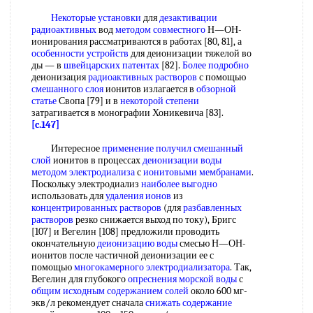
Некоторые установки
для
дезактивации
радиоактивных
вод
методом совместного
Н—ОН-
ионирования рассматриваются в работах [80, 81], а
особенности устройств
для деионизации тяжелой во
ды — в
швейцарских патентах
[82].
Более подробно
деионизация
радиоактивных растворов
с помощью
смешанного слоя
ионитов излагается в
обзорной
статье
Свопа [79] и в
некоторой степени
затрагивается в монографии Хоникевича [83].
[c.147]
Интересное
применение получил
смешанный
слой
ионитов в процессах
деионизации воды
методом электродиализа
с
ионитовыми мембранами
.
Поскольку электродиализ
наиболее выгодно
использовать для
удаления ионов
из
концентрированных растворов
(для
разбавленных
растворов
резко снижается выход по току), Бригс
[107] и Вегелин [108] предложили проводить
окончательную
деионизацию воды
смесью Н—ОН-
ионитов после частичной деионизации ее с
помощью
многокамерного электродиализатора
. Так,
Вегелин для глубокого
опреснения морской воды
с
общим исходным
содержанием солей
около 600 мг-
экв/л рекомендует сначала
снижать содержание