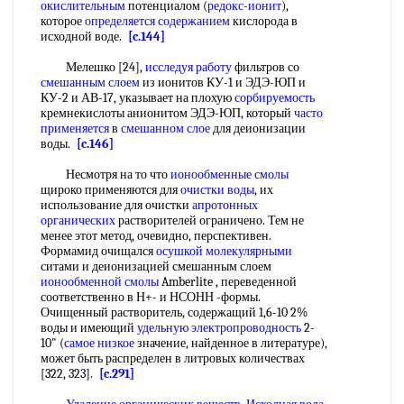
окислительным
потенциалом (
редокс-ионит
),
которое
определяется содержанием
кислорода в
исходной воде.
[c.144]
Мелешко [24],
исследуя работу
фильтров со
смешанным слоем
из ионитов КУ-1 и ЭДЭ-ЮП и
КУ-2 и АВ-17, указывает на плохую
сорбируемость
кремнекислоты анионитом ЭДЭ-ЮП, который
часто
применяется
в
смешанном слое
для деионизации
воды.
[c.146]
Несмотря на то что
ионообменные смолы
щироко применяются для
очистки воды
, их
использование для очистки
апротонных
органических
растворителей ограничено. Тем не
менее этот метод, очевидно, перспективен.
Формамид очищался
осушкой молекулярными
ситами и деионизацией смешанным слоем
ионообменной смолы
Amberlite , переведенной
соответственно в Н+- и НСОНН -формы.
Очищенный растворитель, содержащий 1,6-10 2%
воды и имеющий
удельную электропроводность
2-
10" (
самое низкое
значение, найденное в литературе),
может быть распределен в литровых количествах
[322, 323].
[c.291]