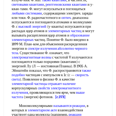
излуче-ния. Ф. наз.
также квантами
, в частности,
световыми квантами
,
рентгеновскими квантами
и у-
кван-тами. Ф. могут исиускаться и поглощаться
любыми системами
, содержащими электрич. заряды
или токи. Ф. радиочастотного и
оптич
. диапазона
испускаются и поглощаются атомами и молекулами
Ф. с
высокой энергией
(у-кванты) испускаются при
распадах ядер атомов и
элементарных частиц
и могут
вызывать расщепления ядер атомов и
образование
элементарных
частиц. Понятие Ф. было введено в
1899 М. План-ком для объяснения раснределения
энергии в
спектре излучения абсолютно черного
тела
. Существование Ф. означает, что
электромагнитные волны
с частотой V излучаются и
поглощаются только порциями (квантами) с
энергией Лу (Л — иостоянная Планка). В 1905 А.
Эйнштейн показал, что Ф. распространяются
также
подобно
частицам с импульсом к 1с (с —
скорость
света
). Появление в физике Ф. в качестве
элементарной частицы
отражает наличие
корпускулярных
свойств электромагнитного
излучения
, проявляющихся тем ярче, чем
выше
частота
(энергия) фотонов.
[c.273]
Мономолекулярными
называются реакции
, в
которых в
элементарном акте
взаимодействия
участвует одна молекула (например,
реакции