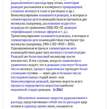
радиоактивного распада
ядер атома,
некоторые
реакции
разложения и изомерного
превращения
сложных молекул
в газах и растворах и др.).
Бимолекулярными
называются реакции
, в которых в
элементарном акте
взаимодействия встречаются две
молекулы (например,
разложение иодистого
водорода
по уравнению 2HJii H2+J2.
реакции
этерификации сложных эфиров
и т. д.).
Тримолекулярными
называются реакции
, в которых в
элементарном акте
взаимодействия участвуют три
молекулы (например, 2N0-1-H2=N20 + H20).
Одновременная встреча в
элементарном акте
взаимодействия даже трех
молекул случается
редко
Реакций
же
более высокой
молекуляр-ности
неизвестно. В тех случаях, когда из
химического
уравнения
следует, что в
реакции участвует
большее
число
молекул,
процесс практически
проходит
более
сложными
путями — через две и
большее число
последовательных
стадий моно- или
бимолекулярных реакций
, причем скорость всего
процесса определяется скоростью
наиболее
медленной стадии
реакции.
[c.216]
Абсолютное значение скорости
радиоактивного
распада
, представляющее
собой
число распадов
ядер
атомов в
единицу време
-мени, называется