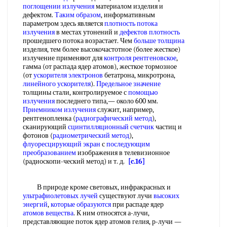
поглощении излучения
материалом изделия и
дефектом.
Таким образом
, информативным
параметром здесь является
плотность потока
излучения
в местах утонений и
дефектов плотность
прошедшего потока возрастает. Чем
больше толщина
изделия, тем более высокочастотное (более жесткое)
излучение применяют для
контроля рентгеновское
,
гамма (от распада ядер атомов), жесткое тормозное
(от
ускорителя электронов
бетатрона, микротрона,
линейного ускорителя
).
Предельное значение
толщины стали, контролируемое с
помощью
излучения
последнего типа,— около 600 мм.
Приемником излучения
служит, например,
рентгенопленка (
радиографический метод
),
сканирующий
сцинтилляционный счетчик
частиц и
фотонов (
радиометрический метод
),
флуоресцирующий экран
с
последующим
преобразованием
изображения в телевизионное
(радиоскопи-ческий метод) и т. д.
[c.16]
В природе кроме световых, инфракрасных и
ультрафиолетовых лучей
существуют лучи
высоких
энергий
,
которые образуются
при распаде ядер
атомов вещества
. К ним относятся а-лучи,
представляющие поток ядер атомов гелия, р-лучи —