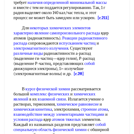
требует
наличия определенной
минимальной массы
и вместе с тем не поддается регулированию. Так, 1 г
радия выделяет около 140 кал/час тепла, и этот
процесс не может быть замедлен или ускорен.
[c.211]
Для
некоторых химических элементов
характерно явление
самопроизвольного распада
ядер
атомов (радиоактивность).
Реакции радиоактивного
распада
сопровождаются
испусканием частиц
и
электромагнитного излучения
. Существуют
различные виды
радиоактивности а-распад
(выделение ги-частиц—ядер гелия), Р-распад
(выделение Р-частиц, представляющих
собой
движущиеся электроны), 1>-излуче1ше
(электромагнитные волны) и др.
[c.28]
В
курсе физической химии
рассматривается
большой
комплекс физических
и
химических
явлений
в их
взаимной связи
. Излагается учение о
растворах, термохимия,
химическое равновесие
и
химическая кинетика
, электрохимия,
строение атома
,
взаимодействие между
элементарными частицами
и
условия распада
ядер
атомов тяжелых
элементов.
Каждый из названных разделов представляет
собой
специальную область
физической химии
с обширной