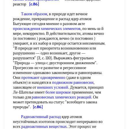
реактор
[c.86]
Таким образом
, в природе идет вечное
рождение, превращение и распад ядер атомов
Бытующее сегодня мнение о разовом акте
происхождения химических элементов
, по мень-ш й
мере, некорректно. В действительности, атомы вечно
(и постоянно ) рождаются, вечно (и постоянно )
умирают, и их набор в природе остается неизменным.
"В природе нет приоритета возникновению или
разрушению — одно возникает, другое —
разрушается" [2, с. 110]. Выражаясь фигурально
"Природа — улица с двусторонним движением".
Прогрессив-нс<е развитие и регрессивное
изменение одинаково закономерны и равноправны.
Они
протекают одновременно
(даже в одном
объекте) и находятся в
подвижном равновесии
,
зависящем от
внешних условий
. Думается, принцип
Ле-Шателье имеет
более широкое
применение, чем
только для
равновесных химических реакций
. Он
может претендовать на статус "всеобщего закона
природы".
[c.86]
Радиоактивный распад
ядер атомов
неустойчивых изотопов происходит непрерывно во
всех
радиоактивных веществах
. Этот процесс не