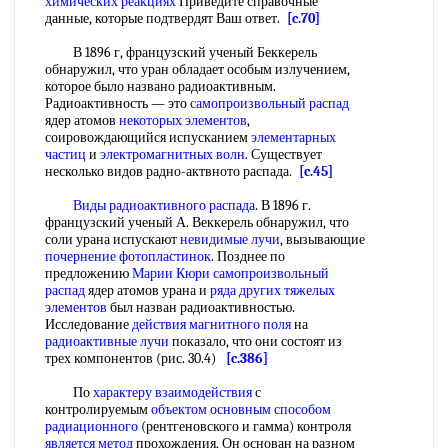
химических реакциях
Приведите справочные
данные, которые подтвердят Ваш ответ.
[c.70]
В 1896 г, французский ученый Беккерель
обнаружил, что уран обладает особым излучением,
которое было названо радиоактивным.
Радиоактивность — это
самопроизвольный распад
ядер атомов
некоторых элементов
,
соировождающийся испусканием
элементарных
частиц
и
электромагнитных волн
. Существует
несколько видов радно-актвното распада.
[c.45]
Виды радиоактивного распада
. В 1896 г.
французский ученый А. Веккерель обнаружил, что
соли урана испускают
невидимые лучи
, вызывающие
почернение фотопластинок
. Позднее по
предложению
Марии Кюри
самопроизвольный
распад
ядер атомов урана и
ряда других
тяжелых
элементов
был назван радиоактивностью.
Исследование
действия магнитного поля
на
радиоактивные лучи
показало, что они состоят из
трех компонентов (рис. 30.4)
[c.386]
По
характеру взаимодействия
с
контролируемым
объектом основным
способом
радиационного
(рентгеновского и гамма) контроля
является метод
прохождения, Он основан на разном