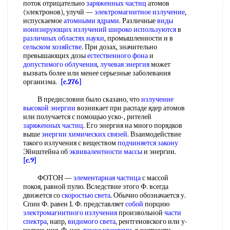
поток отрицательно
заряженных частиц
атомов
(электронов), улучй —
электромагнитное излучение
,
испускаемое
атомными ядрами
. Различные
виды
ионизирующих излучений
широко используются
в
различных областях науки
, промышленности и в
сельском хозяйстве
. При дозах, значительно
превышающих дозы
естественного фона
и
допустимого облучения
,
лучевая энергия
может
вызвать более или менее серьезные заболевания
организма.
[c.276]
В предисловии было сказано, что
излучение
высокой энергии
возникает при распаде ядер атомов
или получается с помощью уско-, рителей
заряженных частиц
. Его энергия на много порядков
выше
энергии химических связей
. Взаимодействие
такого излучения с веществом
подчиняется закону
Эйнштейна об
эквивалентности массы
и энергии.
[c.9]
ФОТОН —
элементарная частица
с массой
покоя, равной пулю. Вследствие этого Ф. всегда
движется со
скоростью света
. Обычно обозначается у.
Спин Ф. равен 1. Ф. представляет
собой
порцию
электромагнитного излучения
произвольной
части
спектра
, напр,
видимого света
, рентгеновского или у-