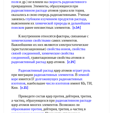
поля
и др.) не влияли на
скорость радиоактивного
превращения. Элементы, образующиеся при
радиоактивном распаде
атомов урана или тория,
оказались в свою очередь радиоактивными. Ученые
занялись
глубоким изучением
продуктов распада
,
выяснением их
химической природы
и
дальнейшим
поиском
ранее неизвестных элементов.
[c.54]
К внутренним относятся факторы, связанные с
химическими свойствами
самих элементов.
Важнейшими их них являются электростатические
(кристаллизационные)
свойства ионов
,
свойства
связей соединений
,
химические свойства
соединений
, гравитационные свойства атомов и
радиоактивный распад
ядер атомов.
[c.14]
Радиоактивный распад
ядер атомов
играет роль
при миграции
радиоактивных элементов
. В
земной
коре
имеется 17
долгоживущих радиоактивных
изотопов
, наибольшее
число изотопов
имеют КЬ, ТИ,
Кии.
[c.15]
Приведите состав ядер протия, дейтерия, трития,
а-частиц, образующихся при
радиоактивном распаде
ядер атомов многих элементов. Возможно ли
образование протия
, дейтерия, трития, а-частиц в