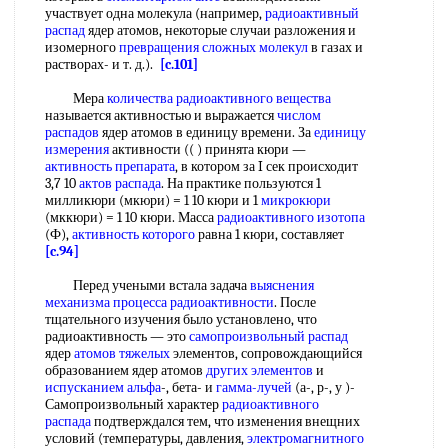
участвует одна молекула (например,
радиоактивный
распад
ядер атомов, некоторые случаи разложения и
изомерного
превращения сложных молекул
в газах и
растворах- и т. д.).
[c.101]
Мера
количества радиоактивного вещества
называется активностью и выражается
числом
распадов
ядер атомов в единицу времени. За
единицу
измерения
активности (( ) принята кюри —
активность препарата
, в котором за I сек происходит
3,7 10
актов распада
. На практике пользуются 1
милликюри (мкюри) = 1 10 кюри и 1
микрокюри
(мккюри) = 1 10 кюри. Масса
радиоактивного изотопа
(Ф),
активность которого
равна 1 кюри, составляет
[c.94]
Перед учеными встала задача
выяснения
механизма
процесса радиоактивности
. После
тщательного изучения было установлено, что
радиоактивность — это
самопроизвольный распад
ядер
атомов тяжелых
элементов, сопровождающийся
образованием ядер атомов
других элементов
и
испусканием альфа
-, бета- и
гамма-лучей
(а-, р-, у )-
Самопроизвольный характер
радиоактивного
распада
подтверждался тем, что изменения внещних
условий (температуры, давления,
электромагнитного