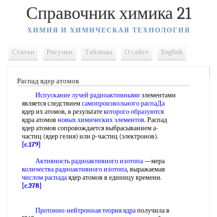
Справочник химика 21
ХИМИЯ И ХИМИЧЕСКАЯ ТЕХНОЛОГИЯ
Статьи
Рисунки
Таблицы
О сайте
English
Распад ядер атомов
Испускание лучей радиоактивными
элементами
является следствием
самопроизвольного распаДа
ядер их атомов, в результате
которого образуются
ядра атомов
новых химических элементов
. Распад
ядер атомов сопровождается выбрасыванием а-
частиц (ядер гелия) или р-частиц (электронов).
[c.179]
Активность радиоактивного изотопа
—мера
количества радиоактивного изотопа
, выражаемая
числом распада
ядер атомов в единицу времени.
[c.278]
Протонно-нейтронная теория ядра
получила в