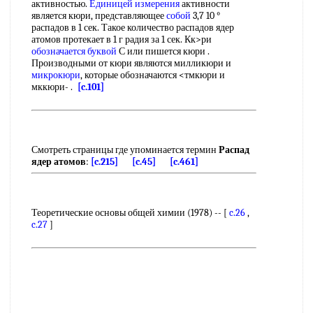
активностью.
Единицей измерения
активности
является кюри, представляющее
собой
3,7 10 °
распадов в 1 сек. Такое количество распадов ядер
атомов протекает в 1 г радия за 1 сек. Кк>ри
обозначается буквой
С или пишется кюри .
Производными от кюри являются милликюри и
микрокюри
, которые обозначаются <тмкюри и
мккюри- .
[c.101]
Смотреть страницы где упоминается термин
Распад
ядер атомов
:
[c.215]
[c.45]
[c.461]
Теоретические основы общей химии (1978) -- [
c.26
,
c.27
]