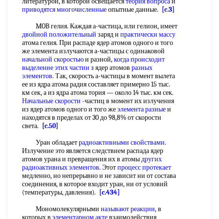
литературой, в которой освещается
теория вопроса
и
приводятся многочисленные
опытные данные.
[c.3]
MOB гелия. Каждая а-частица, или гелион, имеет
двойной положительный
заряд и
практически массу
атома гелия. При распаде ядер атомов одного и того
же элемента излучаются а-частицы с одинаковой
начальной скоростью
и разной,
когда происходит
выделение этих
частин
з ядер атомов
разных
элементов
. Так, скорость а-частицы в момент вылета
ее из ядра атома радия составляет примерно 15 тыс.
км сек, а из ядра атома тория — около 14 тыс. км сек.
Начальные скорости
-частиц в момент их излучения
из ядер атомов одного и того же
элемента разные
и
находятся в пределах от 30 до 98,8% от скорости
света.
[c.50]
Уран обладает
радиоактивными свойствами
.
Излучение это является следствием распада ядер
атомов урана и превращения их в атомы
других
радиоактивных элементов
. Этот
процесс протекает
медленно, но непрерывно и не зависит ни от состава
соединения, в которое входит уран, ни от условий
(температуры, давления).
[c.434]
Мономолекулярными
называют реакции
, в
которых в
элементарном акте
взаимодействия