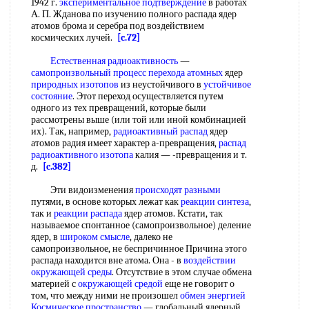
1942 г.
экспериментальное подтверждение
в работах
А. П. Жданова по изучению полного распада ядер
атомов брома и серебра под воздействием
космических лучей.
[c.72]
Естественная радиоактивность
—
самопроизвольный процесс
перехода атомных
ядер
природных изотопов
из неустойчивого в
устойчивое
состояние
. Этот переход осуществляется путем
одного из тех превращений, которые были
рассмотрены выше (или той или иной комбинацией
их). Так, например,
радиоактивный распад
ядер
атомов радия имеет характер а-превращения,
распад
радиоактивного изотопа
калия — -превращения и т.
д.
[c.382]
Эти видоизменения
происходят разными
путями, в основе которых лежат как
реакции синтеза
,
так и
реакции распада
ядер атомов. Кстати, так
называемое спонтанное (самопроизвольное) деление
ядер, в
широком смысле
, далеко не
самопроизвольное, не беспричинное Причина этого
распада находится вне атома. Она - в
воздействии
окружающей среды
. Отсутствие в этом случае обмена
материей с
окружающей средой
еще не говорит о
том, что между ними не произошел
обмен энергией
Космическое пространство
— глобальный ядерный