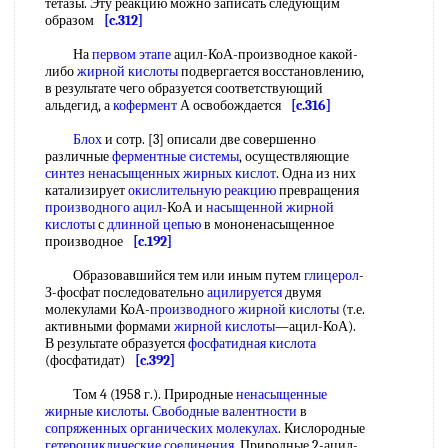
тетазы. Эту реакцию можно записать следующим
образом
[c.312]
На
первом этапе
ацил-КоА-производное какой-
либо
жирной кислоты
подвергается восстановлению,
в результате чего образуется соответствующий
альдегид, а
кофермент
А освобождается
[c.316]
Блох
и сотр. [3] описали две совершенно
различные
ферментные системы
, осуществляющие
синтез ненасыщенных жирных кислот
. Одна из них
катализирует
окислительную реакцию
превращения
производного ацил
-КоА и
насыщенной жирной
кислоты
с
длинной цепью
в мононенасыщенное
производное
[c.192]
Образовавшийся тем или иным путем
глицерол
-
З-фосфат последовательно
ацилируется
двумя
молекулами КоА-
производного жирной кислоты
(т.е.
активными формами
жирной кислоты
—ацил-КоА).
В результате образуется
фосфатидная кислота
(фосфатидат)
[c.392]
Том 4 (1958 г.). Природные
ненасыщенные
жирные кислоты
.
Свободные валентности
в
сопряженных органических молекулах
. Кислородные
гетероциклические соединения
. Природные 2-ацил-