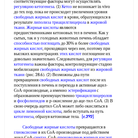
соответствующие факторы могут осуществлять
регуляцию кетогенеза
. (1)
Кетоз
не возникает in vivo
до тех пор, пока не происходит увеличения уровня
свободных жирных кислот
в крови, образующихся в
результате
липолиза триацилглицерола
в
жировой
ткани
.
Жирные кислоты
являются
предшественниками кетоновых тел в печени. Как у
сытых, так и у голодных животных печень обладает
способностью поглощать
до 30% и более
свободных
жирных кислот
, проходящих через нее, поэтому при
высоких концентрациях
этих кислот
поглощение их
довольно значительно. Следовательно, для
регуляции
кетогенеза
важны факторы, контролирующие стадию
мобилизации
свободных жирных кислот
из
жировой
ткани
(рис. 28.6). (2) Возможны два пути
превращения
свободных жирных кислот
после их
поступления в печень и перехода в активные ацил-
СоА-производные, а именно
эстерификация
с
образованием преимущественно
триацилглицеролов
и
фосфолипидов
и р-окисление до аце-тил-СоА. (3) В
свою очередь ацетил-СоА может либо окисляться в
цикле лимонной кислоты
, либо вступать на путь
кетогенеза
, образуя кетоновые тела.
[c.292]
Свободные жирные кислоты
превращаются в
глиоксисоме
в их СоА-производные под действием
ацил-СоА-
синтаз
. СоА-
производные жирных кислот