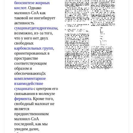
биосинтезе жирных
кислот
. Однако
малонил-СоА как
таковой не ингибирует
активность
сукцинатдегидрогеназы
,
возможно, из-за того,
что у него нет двух
свободных
карбоксильных групп
,
ориентированных в
пространстве
соответствующим
образом и
обеспечиваюпц1х
комплементарное
взаимодействие
сукцината
с центром его
связывания в молекуле
фермента
. Кроме того,
свободный малонат не
является
предшественником
малонил-СоА
последний, как мы
увидим далее,