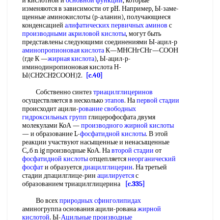
и кислотной и
основной функций
, которые
изменяются в зависимости от pH. Например, Ы-заме-
щенные аминокислоты (р-аланин), получающиеся
конденсацией
алифатических первичных аминов
с
производными акриловой кислоты
, могут быть
представлены следующими соединениями Ы-ацил-р
аминопропионовая кислота
К—МНСНгСНг—СООН
(где К —
жирная кислота
), Ы-ацил-р-
иминодинропионовая кислота Н-
Ы(СН2СН2СООН)2.
[c.40]
Собственно синтез
триацилглицеринов
осуществляется в несколько
этапов
. На
первой стадии
происходит ацили-
рование
свободных
гидроксильных групп
глицерофосфата двумя
молекулами КоА —
производного жирной кислоты
— и образование L-
фосфатидной кислоты
. В этой
реакции участвуют насыщенные и ненасыщенные
С,.б n ig производные КоА. На
второй стадии
от
фосфатидной кислоты
отщепляется
неорганический
фосфат
и образуется
диацилглицерин
. На третьей
стадии дпацилглице-рин
ацилируется
с
образованием триацилглицерина
[c.335]
Во всех
природных сфинголипидах
аминогруппа основания ацили-рована
жирной
кислотой
. Ы-
Ацильные производные