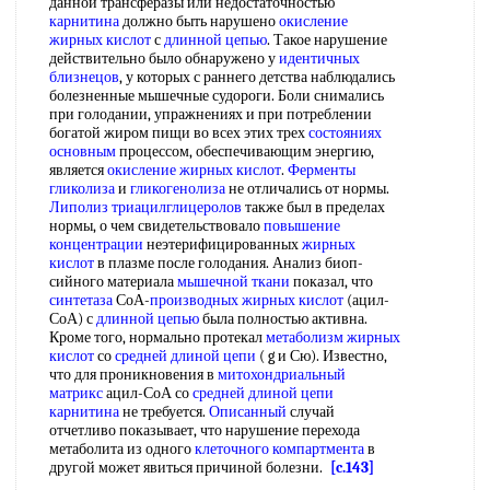
данной трансферазы или недостаточностью
карнитина
должно быть нарушено
окисление
жирных кислот
с
длинной цепью
. Такое нарушение
действительно было обнаружено у
идентичных
близнецов
, у которых с раннего детства наблюдались
болезненные мышечные судороги. Боли снимались
при голодании, упражнениях и при потреблении
богатой жиром пищи во всех этих трех
состояниях
основным
процессом, обеспечивающим энергию,
является
окисление жирных кислот
.
Ферменты
гликолиза
и
гликогенолиза
не отличались от нормы.
Липолиз триацилглицеролов
также был в пределах
нормы, о чем свидетельствовало
повышение
концентрации
неэтерифицированных
жирных
кислот
в плазме после голодания. Анализ биоп-
сийного материала
мышечной ткани
показал, что
синтетаза
СоА-
производных жирных кислот
(ацил-
СоА) с
длинной цепью
была полностью активна.
Кроме того, нормально протекал
метаболизм жирных
кислот
со
средней длиной цепи
( g и Сю). Известно,
что для проникновения в
митохондриальный
матрикс
ацил-СоА со
средней длиной цепи
карнитина
не требуется.
Описанный
случай
отчетливо показывает, что нарушение перехода
метаболита из одного
клеточного компартмента
в
другой может явиться причиной болезни.
[c.143]