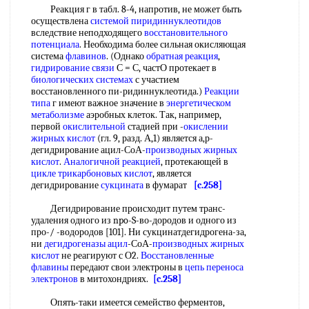
Реакция г в табл. 8-4, напротив, не может быть
осуществлена
системой
пиридиннуклеотидов
вследствие неподходящего
восстановительного
потенциала
. Необходима более сильная окисляющая
система
флавинов
. (Однако
обратная реакция
,
гидрирование связи
С = С, частО протекает в
биологических системах
с участием
восстановленного пи-ридиннуклеотида.)
Реакции
типа
г имеют важное значение в
энергетическом
метаболизме
аэробных клеток. Так, например,
первой
окислительной
стадией при -
окислении
жирных кислот
(гл. 9, разд. А,1) является а,р-
дегидрирование ацил-СоА-
производных жирных
кислот
.
Аналогичной реакцией
, протекающей в
цикле трикарбоновых кислот
, является
дегидрирование
сукцината
в фумарат
[c.258]
Дегидрирование происходит путем транс-
удаления одного из npo-S-во-дородов и одного из
про-/ -водородов [101]. Ни сукцинатдегидрогена-за,
ни
дегидрогеназы ацил
-СоА-
производных жирных
кислот
не реагируют с О2.
Восстановленные
флавины
передают свои электроны в
цепь переноса
электронов
в митохондриях.
[c.258]
Опять-таки имеется семейство ферментов,