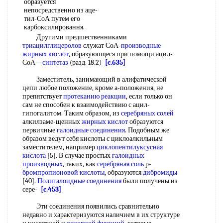
образуется
непосредственно из аце-
тил-СоА путем его
карбоксилировання.
Другими предшественниками
триацилглицеролов
служат СоА-
производные
жирных кислот
, образуюпщеся при помощи ацил-
СоА—
синтетаз
(разд. 18.2)
[c.635]
Заместитель, занимающий в алифатической
цепи любое положение, кроме а-положения, не
препятствует
протеканию реакции
, если только он
сам не способен к взаимодействию с ацил-
гипогалитом. Таким образом, из
серебряных солей
алкилзаме-щенных
жирных кислот
образуются
первичные
галоидные соединения
. Подобным же
образом ведут себя кислоты с циклоалкильным
заместителем, например
циклопентилуксусная
кислота
[5]. В случае простых
галоидных
производных
, таких, как
серебряная соль
р-
бромпропионовой кислоты
, образуются
дибромиды
[40].
Полигалоидные соединения
были получены из
сере-
[c.453]
Эти соединения появились сравнительно
недавно и характеризуются наличием в их структуре