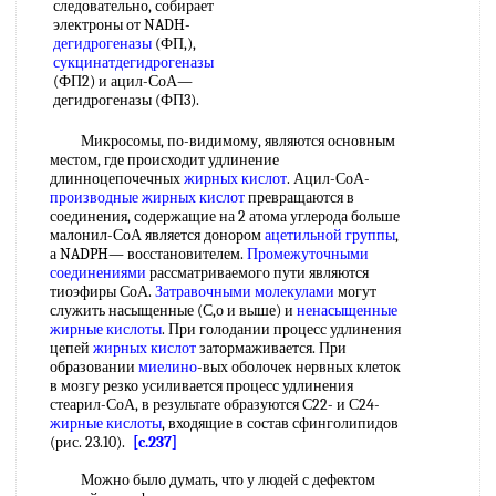
следовательно, собирает
электроны от NADH-
дегидрогеназы
(ФП,),
сукцинатдегидрогеназы
(ФП2) и ацил-СоА—
дегидрогеназы (ФП3).
Микросомы, по-видимому, являются основным
местом, где происходит удлинение
длинноцепочечных
жирных кислот
. Ацил-СоА-
производные жирных кислот
превращаются в
соединения, содержащие на 2 атома углерода больше
малонил-СоА является донором
ацетильной группы
,
а NADPH— восстановителем.
Промежуточными
соединениями
рассматриваемого пути являются
тиоэфиры СоА.
Затравочными молекулами
могут
служить насыщенные (С,о и выше) и
ненасыщенные
жирные кислоты
. При голодании процесс удлинения
цепей
жирных кислот
затормаживается. При
образовании
миелино
-вых оболочек нервных клеток
в мозгу резко усиливается процесс удлинения
стеарил-СоА, в результате образуются С22- и С24-
жирные кислоты
, входящие в состав сфинголипидов
(рис. 23.10).
[c.237]
Можно было думать, что у людей с дефектом