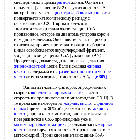
специфичных к цепям
разной
длины. Одним из
продуктов [уравнение (9-2)] служит ацетил-СоА,
который поступает в
цикл трикарбоновых кислот
и
подвергается катаболическому распаду с
образованием СО2. Вторым продуктом
тиолитического распада является ацил-СоА-
производное, которое на два атома углерода короче
исходной молекулы. Оно снова вступает в цикл р-
окисления, причем в результате каждого оборота
цикла освобождается двухуглеродный фрагмент,
уходящий в виде ацетил-СоА [уравнение (9-2)].
Процесс продолжается до полного расщепления
жирнокислотной
цепи. Если исходная
жирная
кислота
содержала в не-
разветвленной цепи
четное
число
атомов углерода, то ацетил-СоА бу-
[c.309]
Одним из главных факторов, определяющих
скорость
окисления жирных кислот
, является
скорость их проникновения в митохондрии [10, 11]. В
то время как некоторые из
жирных кислот
с
длинной
цепью
(примерно 30% общего количества
жирных
кислот
) проникают в митохондрии как таковые и
превращаются в СоА-производные уже в
митохондриальном матриксе
, большая часть
жирных
кислот
активируется в ацил-СоА-производные вне
митохондрий. Проникновение таких ацил-СоА-