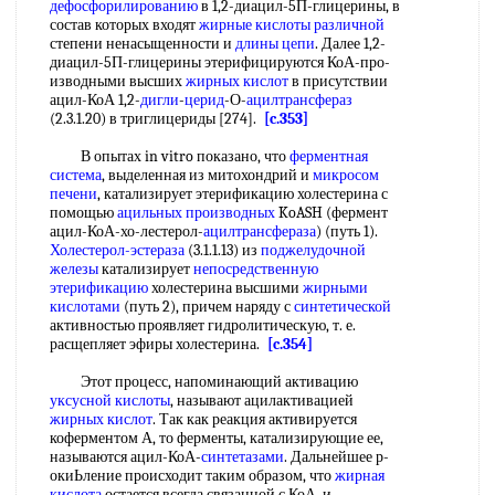
дефосфорилированию
в 1,2-диацил-5П-глицерины, в
состав которых входят
жирные кислоты
различной
степени ненасыщенности и
длины цепи
. Далее 1,2-
диацил-5П-глицерины этерифицируются КоА-про-
изводными высших
жирных кислот
в присутствии
ацил-КоА 1,2-
дигли
-
церид
-О-
ацилтрансфераз
(2.3.1.20) в триглицериды [274].
[c.353]
В опытах in vitro показано, что
ферментная
система
, выделенная из митохондрий и
микросом
печени
, катализирует этерификацию холестерина с
помощью
ацильных производных
KoASH (фермент
ацил-КоА-хо-лестерол-
ацилтрансфераза
) (путь 1).
Холестерол-эстераза
(3.1.1.13) из
поджелудочной
железы
катализирует
непосредственную
этерификацию
холестерина высшими
жирными
кислотами
(путь 2), причем наряду с
синтетической
активностью проявляет гидролитическую, т. е.
расщепляет эфиры холестерина.
[c.354]
Этот процесс, напоминающий активацию
уксусной кислоты
, называют ацилактивацией
жирных кислот
. Так как реакция активируется
коферментом А, то ферменты, катализирующие ее,
называются ацил-КоА-
синтетазами
. Дальнейшее р-
окиЬление происходит таким образом, что
жирная
кислота
остается всегда связанной с КоА, и,