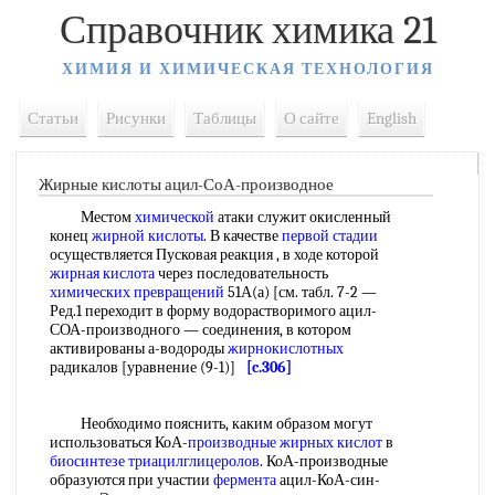
Справочник химика 21
ХИМИЯ И ХИМИЧЕСКАЯ ТЕХНОЛОГИЯ
Статьи
Рисунки
Таблицы
О сайте
English
Жирные кислоты ацил-СоА-производное
Местом
химической
атаки служит окисленный
конец
жирной кислоты
. В качестве
первой стадии
осуществляется Пусковая реакция , в ходе которой
жирная кислота
через последовательность
химических превращений
51А(а) [см. табл. 7-2 —
Ред.1 переходит в форму водорастворимого ацил-
СОА-производного — соединения, в котором
активированы а-водороды
жирнокислотных
радикалов [уравнение (9-1)]
[c.306]
Необходимо пояснить, каким образом могут
использоваться КоА-
производные жирных кислот
в
биосинтезе триацилглицеролов
. КоА-производные
образуются при участии
фермента
ацил-КоА-син-