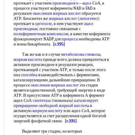
протекает с участием
производного—ацил
-СоА, в
процессе участвуют коферменты NAD и FAD в
результате
окисления жирных кислот
образуется
АТР. Биосинтез же
жирных кислот
(
липогенез
)
протекает в
цитозоле
, в нем участвуют
ацил-
производные
, постоянно связанные с
полиферментным комплексом
, в качестве кофермента
функционирует NADP для
процесса
необходимы АТР
и ионы бикарбоната.
[c.225]
Так же как и в случае
метаболизма глюкозы
,
жирная кислота
прежде всего должна превратиться в
активное производное в результате реакции,
протекающей с участием АТР, и только после этого
она
способна
взаимодействовать с ферментами,
катализирующими дальнейшее превращение. В
процессе
окисления жирных кислот
эта стадия
является единственной, требующей энергии в виде
АТР. В присутствии АТР и кофермента А фермент
ацнл-СоА-
синтетаза
(тиокнназа)
катализирует
превращение
свободной жирной кислоты
в
активную
жирную кислоту
или ацил-СоА, которое
осуществляется за счет расщепления одной богатой
энергией фосфатной связи.
[c.225]
Выделяют три стадии, на которых