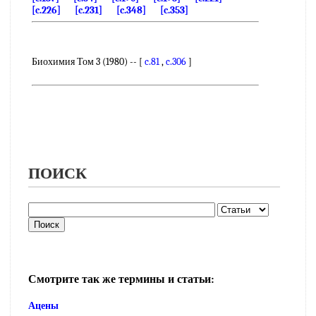
[c.226]
[c.231]
[c.348]
[c.353]
Биохимия Том 3 (1980) -- [
c.81
,
c.306
]
ПОИСК
Смотрите так же термины и статьи:
Ацены