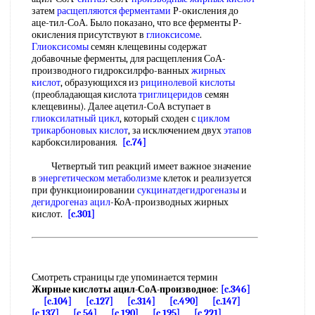
затем
расщепляются ферментами
Р-окисления до
аце-тил-СоА. Было показано, что все ферменты Р-
окисления присутствуют в
глиоксисоме
.
Глиоксисомы
семян клещевины содержат
добавочные ферменты, для расщепления СоА-
производного гидроксилрфо-ванных
жирных
кислот
, образующихся из
рицинолевой кислоты
(преобладающая кислота
триглицеридов
семян
клещевины). Далее ацетил-СоА вступает в
глиоксилатный цикл
, который сходен с
циклом
трикарбоновых кислот
, за исключением двух
этапов
карбоксилирования.
[c.74]
Четвертый тип реакций имеет важное значение
в
энергетическом метаболизме
клеток и реализуется
при функциоиировании
сукцинатдегидрогеназы
и
дегидрогеназ ацил
-КоА-производных жирных
кислот.
[c.301]
Смотреть страницы где упоминается термин
Жирные кислоты ацил-СоА-производное
:
[c.346]
[c.104]
[c.127]
[c.314]
[c.490]
[c.147]
[c.137]
[c.54]
[c.190]
[c.195]
[c.221]