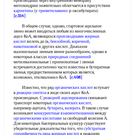
производных через внутреннюю мембрану
митохондрии значительно облегчается в присутствии
карнитина
(у-
триметиламино
-р-оксибутирата)
[c.314]
В общем случае, однако, стартовое ацильное
звено может вводиться любым из многочисленных
ацил-КоА, являющихся
производными жирных
кислот
вплоть до ia,
бензойной
,
коричной
,
никотиновой
и других кислот. Диапазон
малонильных звеньев менее разнообразен, однако в
некоторых классах
природных соединений
метилмалонильные ( пропионатные ) звенья
встречаются достаточно часто известны и бутиратные
звенья, предщественником которых является,
возможно, этилмалонил-КоА.
[c.408]
Известно, что ряд
органических кислот
вступает
в
реакции синтеза
в виде своих ацил-КоА-
производных. С
реакцией ацилирования
связывают
транспорт некоторых
органических кислот
,
например ацетата,
бутирата
,
валерата
. В таком случае
возникают
конкурентные взаимоотношения
между
органическими кислотами
за свободный коэнзим А.
Для некоторых бактериальных культур существуют
убедительные доказательства того, что
субстратная
специфичность
ряда жирных кислот
в реакциях