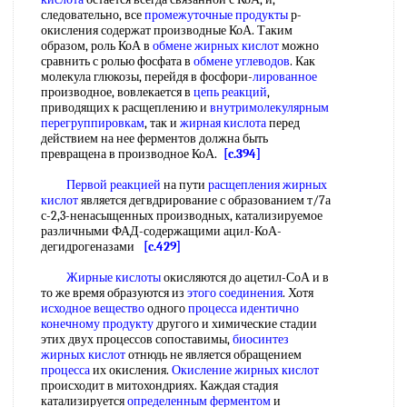
следовательно, все
промежуточные продукты
р-
окисления содержат производные КоА. Таким
образом, роль КоА в
обмене жирных кислот
можно
сравнить с ролью фосфата в
обмене углеводов
. Как
молекула глюкозы, перейдя в фосфори-
лированное
производное, вовлекается в
цепь реакций
,
приводящих к расщеплению и
внутримолекулярным
перегруппировкам
, так и
жирная кислота
перед
действием на нее ферментов должна быть
превращена в производное КоА.
[c.394]
Первой реакцией
на пути
расщепления жирных
кислот
является дегвдрирование с образованием т/7а
с-2,3-ненасыщенных производных, катализируемое
различными ФАД-содержащими ацил-КоА-
дегидрогеназами
[c.429]
Жирные кислоты
окисляются до ацетил-СоА и в
то же время образуются из
этого соединения
. Хотя
исходное вещество
одного
процесса
идентично
конечному продукту
другого и химические стадии
этих двух процессов сопоставимы,
биосинтез
жирных кислот
отнюдь не является обращением
процесса
их окисления.
Окисление жирных кислот
происходит в митохондриях. Каждая стадия
катализируется
определенным ферментом
и