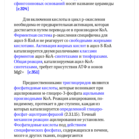
сфингозиновых оснований
носят название церамиды
[c.324]
Для включения кислоты в цикл р-окисления
необходима ее предварительная активация, которая
достигается путем перевода ее в производное КоА.
Ферментная система
р-окисления специфична для
ацил-S-KoA и не реагирует со
свободными жирными
кислотами
.
Активация жирных кислот
в ацил-S-KoA
катализируется двумя различными
классами
ферментов
ацил-КоА-
синтетазами
и
тиофоразами
.
Общая реакция
, катализируемая ацил-КоА-
синтетазами
, требует присутствия АТФ и ионов
Mg2+
[c.351]
Предшественниками
триглицеридов
являются
фосфатидовые кислоты
, которые возникают при
ацилировании м-глицеро-З-фосфата
ацильными
производными
КоА. Реакция алицирования, по-
видимому, протекает в две ступени, каждая из
которых катализируется
определенной
глицеро-
фосфат
-
ацилтрансферазой
(2.3.1.15). Точный
механизм реакции
ацилирования не установлен.
Фосфатидовые кислоты
под
действием
специфических
фосфатаз
, содержащихся в печени,
мозге и других тканях, подвергаются