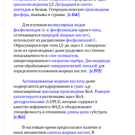
циклогександионы
1,3.
Деградация
и
синтез
пептидов
и белков. Гетероциклические
производные
фосфора
, мышьяка и сурьмы.
[c.156]
Для изучения
молекулярных видов
фосфолипидов
(т. е.
фосфолипидов
одного
типа
,
отличающихся
природой
жирных кислот
),
используют их расщепление
фосфолипазой
С.
Образующиеся при этом 1,2-ди-ацил-5 -глицерины
(или их производные) далее разделяют по степени
ненасыщенности в
слое силикагеля
,
импрегнированного
нитратом серебра
.
Диглицериды
затем обрабатывают
панкреатической липазой
для
определения положения жирных кислот.
[c.272]
Активированные жирные кислоты
далее
подвергаются дегидрированию в
гранс
-а,р-
ненасыщенные
ацильные производные
КоА.
Реакция
катализируется
различными ацил-КоА-
дегидрогеназами
(1.3.99.3), которые содержат в
качестве кофермента ФАД и обнаруживают
специфичность в отношении
длины цепи
субстрата
[c.351]
В настоящее время предполагают наличие и
иных механизмов
синтеза жирных кислот
, В