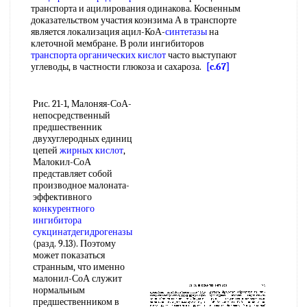
транспорта и ацилирования одинакова. Косвенным
доказательством участия коэнзима А в транспорте
является локализация ацил-КоА-
синтетазы
на
клеточной мембране. В роли ингибиторов
транспорта органических кислот
часто выступают
углеводы, в частности глюкоза и сахароза.
[c.67]
Рис. 21-1, Малоняя-СоА-
непосредственный
предшественник
двухуглеродных единиц
цепей
жирных кислот
,
Малокил-СоА
представляет собой
производное малоната-
эффективного
конкурентного
ингибитора
сукцинатдегидрогеназы
(разд. 9.13). Поэтому
может показаться
странным, что именно
малонил-СоА служит
нормальным
предшественником в