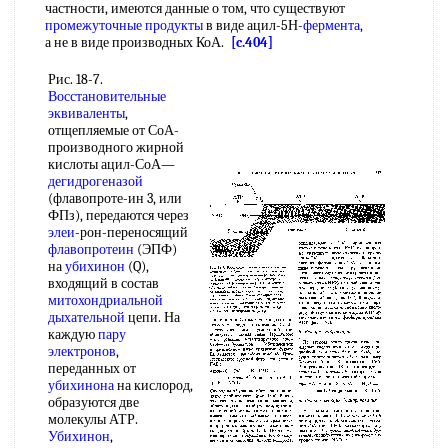
частности, имеются данные о том, что существуют
промежуточные продукты
в виде ацил-5Н-
фермента
,
а не в виде производных КоА.
[c.404]
Рис. 18-7.
Восстановительные
эквиваленты
,
отщепляемые от СоА-
производного жирной
кислоты ацил-СоА—
дегидрогеназой
(флавопроте-ин 3, или
ФПз), передаются через
элеи
-рон-переносящий
флавопротеин
(ЭПФ)
на
убихинон
(Q),
входящий в состав
митохондриальной
дыхательной
цепи. На
каждую
пару
электронов
,
переданных от
убихинона
на кислород,
образуются две
молекулы АТР.
Убихинон
,