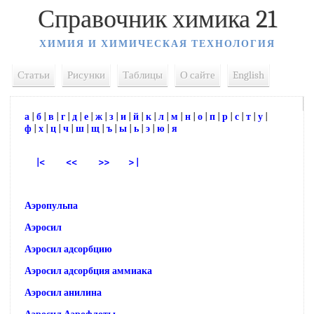
Справочник химика 21
ХИМИЯ И ХИМИЧЕСКАЯ ТЕХНОЛОГИЯ
Статьи
Рисунки
Таблицы
О сайте
English
а
|
б
|
в
|
г
|
д
|
е
|
ж
|
з
|
и
|
й
|
к
|
л
|
м
|
н
|
о
|
п
|
р
|
с
|
т
|
у
|
ф
|
х
|
ц
|
ч
|
ш
|
щ
|
ъ
|
ы
|
ь
|
э
|
ю
|
я
|<
<<
>>
> |
Аэропульпа
Аэросил
Аэросил адсорбцию
Аэросил адсорбция аммиака
Аэросил анилина