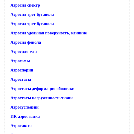
Аэросил спектр
Аэросил трет-бутаиола
Аэросил трет-бутанола
Аэросил удельная поверхность, влияние
Аэросил фенола
Аэросилогели
Аэросомы
Аэроспорин
Аэростаты
Аэростаты деформация оболочки
Аэростаты нагруженность ткани
Аэросуспензии
ИК-аэросъемка
Аэротаксис