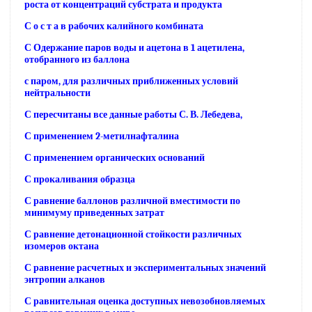
роста от концентраций субстрата и продукта
С о с т а в рабочих калийного комбината
С Одержание паров воды и ацетона в 1 ацетилена,
отобранного из баллона
с паром, для различных приближенных условий
нейтральности
С пересчитаны все данные работы С. В. Лебедева,
С применением 2-метилнафталина
С применением органических оснований
С прокаливания образца
С равнение баллонов различной вместимости по
минимуму приведенных затрат
С равнение детонационной стойкости различных
изомеров октана
С равнение расчетных и экспериментальных значений
энтропии алканов
С равнительная оценка доступных невозобновляемых