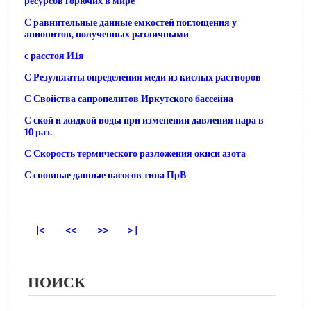
ресурсов горючих в мире
С равнительные данные емкостей поглощения у
анионитов, полученных различными
с расстоя И1я
С Результаты определения меди из кислых растворов
С Свойства сапропелитов Иркутского бассейна
С ской и жидкой воды при изменении давления пара в
10 раз.
С Скорость термического разложения окиси азота
С сновные данные насосов типа ПрВ
|<
<<
>>
> |
ПОИСК