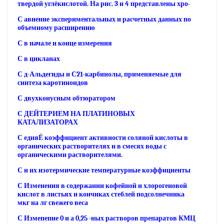
твердой углёкислотой. На рис. 3 и 4 представлены хро-
С авнение экспериментальных и расчетных данных по
объемному расширению
С в начале и конце измерения
С в цикланах
С д-Альдегиды и С21-карбинолы, применяемые для
синтеза каротиноидов
С двухконусным обтюратором
С ДЕЙТЕРИЕМ НА ПЛАТИНОВЫХ
КАТАЛИЗАТОРАХ
С едняЁ коэффициент активности соляной кислоты в
органических растворителях н в смесях воды с
органическими растворителями.
С и их изотермические температурные коэффициенты
С Изменения в содержании кофейной и хлорогеновой
кислот в листьях и кончиках стеблей подсолнечника
мкг на лг свежего веса
С Измепепие 0 и а 0,25 -ных растворов препаратов КМЦ