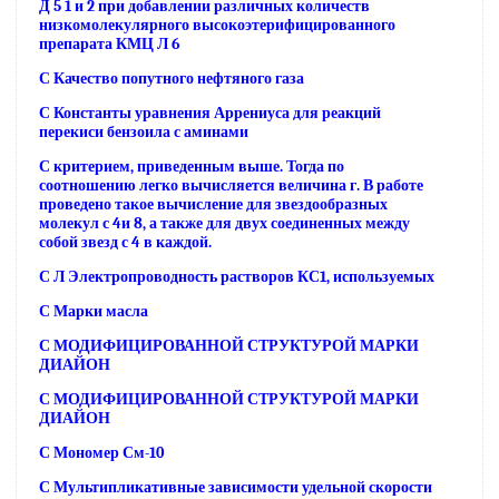
Д 5 1 и 2 при добавлении различных количеств
низкомолекулярного высокоэтерифицированного
препарата КМЦ Л 6
С Качество попутного нефтяного газа
С Константы уравнения Аррениуса для реакций
перекиси бензоила с аминами
С критерием, приведенным выше. Тогда по
соотношению легко вычисляется величина г. В работе
проведено такое вычисление для звездообразных
молекул с 4и 8, а также для двух соединенных между
собой звезд с 4 в каждой.
С Л Электропроводность растворов КС1, используемых
С Марки масла
С МОДИФИЦИРОВАННОЙ СТРУКТУРОЙ МАРКИ
ДИАЙОН
С МОДИФИЦИРОВАННОЙ СТРУКТУРОЙ МАРКИ
ДИАЙОН
С Мономер См-10
С Мультипликативные зависимости удельной скорости