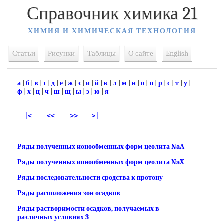
Справочник химика 21
ХИМИЯ И ХИМИЧЕСКАЯ ТЕХНОЛОГИЯ
Статьи
Рисунки
Таблицы
О сайте
English
а
|
б
|
в
|
г
|
д
|
е
|
ж
|
з
|
и
|
й
|
к
|
л
|
м
|
н
|
о
|
п
|
р
|
с
|
т
|
у
|
ф
|
х
|
ц
|
ч
|
ш
|
щ
|
ы
|
э
|
ю
|
я
|<
<<
>>
> |
Ряды полученных ионообменных форм цеолита NaA
Ряды полученных ионообменных форм цеолита NaX
Ряды последовательности сродства к протону
Ряды расположения зон осадков
Ряды растворимости осадков, получаемых в
различных условиях 3