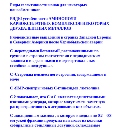
Ряды селективности ионов для некоторых
ионообменников
РЯДЫ устойчивости АМИНОПОЛИ-
КАРБОКСИЛАТНЫХ КОМПЛЕКСОВ НЕКОТОРЫХ
ДВУХВАЛЕНТНЫХ МЕТАЛЛОВ
Ряоиоакгивные вьшадения в странах Западной Европы
и Северной Америки после Чернобыльской аварии
С -переходными lletaллaмlI, расположенными по
группам в строгом соответствии с периодическим
законом и выделенными в виде вертикальных
столбцов в подгруппы с
С -Стероиды неизвестного строения, содержащиеся в
моче
С -ЯМР-сиектры новых С-гликозидов лютеолина
С 2 показывает, что С и С являются единственными
изотопами углерода, которые могут иметь заметную
распространенность в астрономических объектах.
С авиационным маслом , в которую вводили по 0,2—0,3
мл узкой фракции продукты на выходе из колонки
собирались в стеклянные ловушки, охлаждаемые