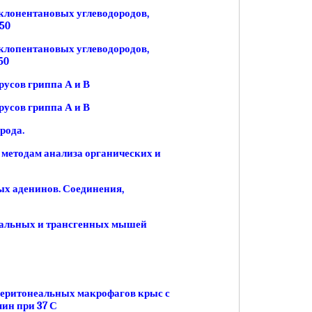
клонентановых углеводородов,
50
клопентановых углеводородов,
50
усов гриппа А и В
усов гриппа А и В
рода.
 методам анализа органических и
х аденинов. Соединения,
мальных и трансгенных мышей
перитонеальных макрофагов крыс с
мин при 37 С