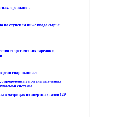
етилхлорсиланов
ла по ступеням ниже ввода сырья
ство теоретических тарелок п,
ов
нергии спаривания л
, определенные при значительных
изучаемой системы
ана в матрицах из инертных газов 129