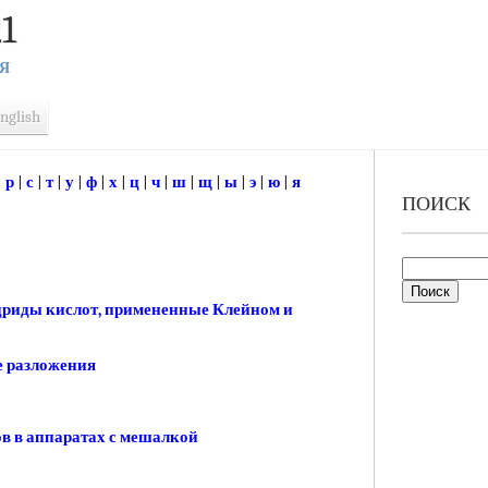
1
Я
nglish
|
р
|
с
|
т
|
у
|
ф
|
х
|
ц
|
ч
|
ш
|
щ
|
ы
|
э
|
ю
|
я
ПОИСК
дриды кислот, примененные Клейном и
е разложения
в в аппаратах с мешалкой