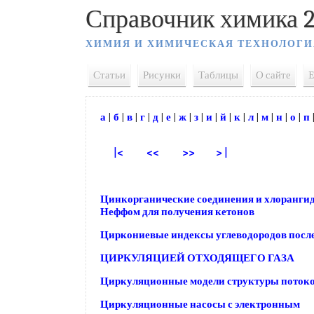
Справочник химика 2
ХИМИЯ И ХИМИЧЕСКАЯ ТЕХНОЛОГИ
Статьи
Рисунки
Таблицы
О сайте
E
а
|
б
|
в
|
г
|
д
|
е
|
ж
|
з
|
и
|
й
|
к
|
л
|
м
|
н
|
о
|
п
|<
<<
>>
> |
Цинкорганические соединения и хлоранги
Неффом для получения кетонов
Циркониевые индексы углеводородов посл
ЦИРКУЛЯЦИЕЙ ОТХОДЯЩЕГО ГАЗА
Циркуляционные модели структуры потоко
Циркуляционные насосы с электронным