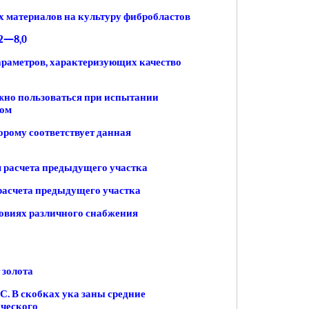
 материалов на культуру фибробластов
2—8,0
раметров, характеризующих качество
жно пользоваться при испытании
ном
орому соответствует данная
м расчета предыдущего участка
 расчета предыдущего участка
овиях различного снабжения
 золота
С. В скобках ука заны средние
ического