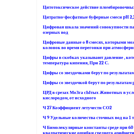
Цитотоксическое действие пломбировочных
Цитратно-фосфатные буферные смеси pH 2,
Цифровая шкала значений совокупности па
озерных вод
Цифровые данные о 8 смесях, которыми мо
колонок во время перегонки при атмосфер
Цифры в скобках указывают давление , кот
температура кипения, При 22 С.
Цифры со звездочками берут по результата
Цифры со звездочкой берут по результатам
ЦРД в срезах МоЗга сЫтых Животных в усл
кислородом, от исходного
Ч 27 Коэффициент летучести СО2
Ч 9 Удельные количества сточных вод на 1 т
Ч Бимолекулярные константы среде при 60 
квадратические ошибки среднего арифмет