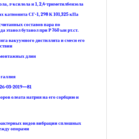
ла, л-ксилола и 1, 2,4-триметилбензола
 катионита СГ-1, 298 К 101,325 кПа
считанных составов пара по
 этанол бутанол при Р 760 ыи рт.ст.
нга вакуумного дистиллята и смеси его
тствии
 монтажных длин
 галлия
26-03-2019—81
оров олеата натрия на его сорбцию и
арактерных видов вибрации сплошных
между опорами