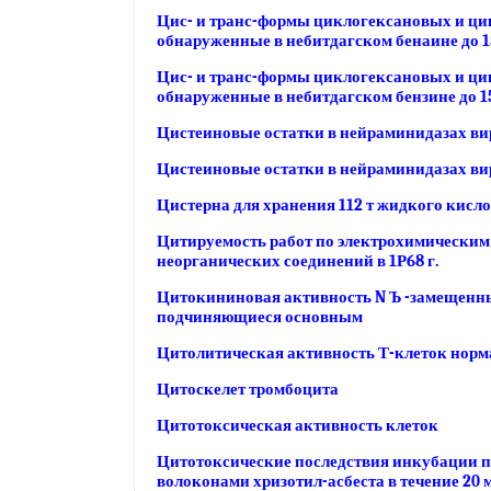
Цис- и транс-формы циклогексановых и ци
обнаруженные в небитдагском бенаине до 1
Цис- и транс-формы циклогексановых и ци
обнаруженные в небитдагском бензине до 1
Цистеиновые остатки в нейраминидазах вир
Цистеиновые остатки в нейраминидазах вир
Цистерна для хранения 112 т жидкого кисло
Цитируемость работ по электрохимическим
неорганических соединений в 1Р68 г.
Цитокининовая активность N Ъ -замещенны
подчиняющиеся основным
Цитолитическая активность Т-клеток нор
Цитоскелет тромбоцита
Цитотоксическая активность клеток
Цитотоксические последствия инкубации 
волоконами хризотил-асбеста в течение 20 