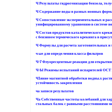
Ч Результаты гидрогенизации бензола, толуо
Ч Содержание воды в разных ионных формах
Ч Сопоставление экспериментальных и рас
унифицированному уравнению в системе вода
Ч Состав продуктов каталитического креки
с бензином термического крекинга в прису
Ч Формулы для расчета заготовительных и
ч ые для опреде.чения класса фильтров
Ч-7 Флуоресцентные реакции для открытия
Ч-Ы Режимы испытаний испарителей ОСТ 
Ч1яние магнитной обработки водны.х раств
устойчивость закрепления
ча записи результатов
Ча Собственные частоты колебаний для х
стальных балок с равными расстояниями 