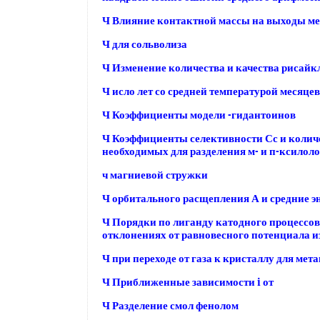
Ч Влияние контактной массы на выходы м
Ч для сольволиза
Ч Изменение количества и качества рисайк
Ч исло лет со средней температурой месяцев
Ч Коэффициенты модели -гидантоинов
Ч Коэффициенты селективности Сс и количе
необходимых для разделения м- и п-ксилол
ч магниевой стружки
Ч орбитального расщепления А и средние э
Ч Порядки по лиганду катодного процессов
отклонениях от равновесного потенциала 
Ч при переходе от газа к кристаллу для мет
Ч Приближенные зависимости i от
Ч Разделение смол фенолом