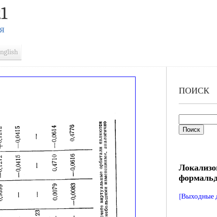
1
Я
nglish
ПОИСК
Локализо
формальд
[Выходные 