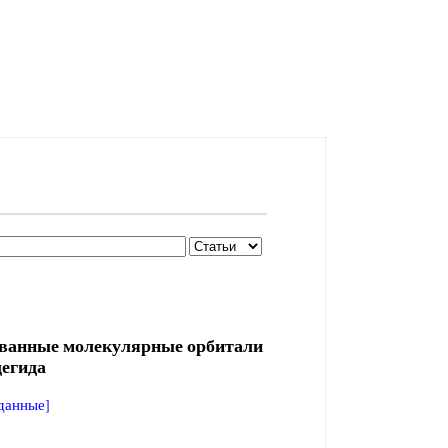
ванные молекулярные орбитали
егида
данные]