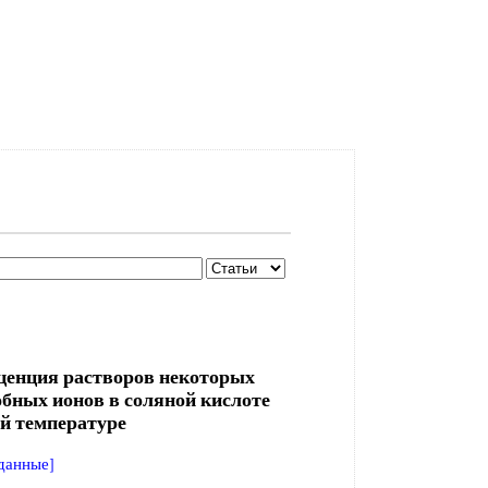
енция растворов некоторых
обных ионов в соляной кислоте
ой температуре
данные]