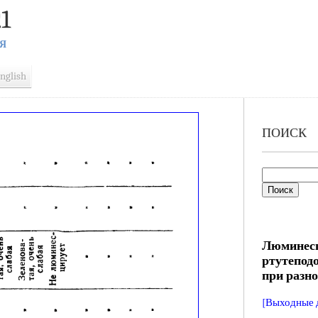
1
Я
nglish
ПОИСК
Люминесц
ртутепод
при разн
[Выходные 