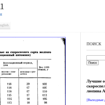
1
Я
nglish
ПОИСК
Лучшие о
скороспе
люпина А
[Выходные 