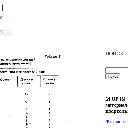
1
Я
nglish
ПОИСК
М ОР IN -
материал
кварталь
[Выходные 