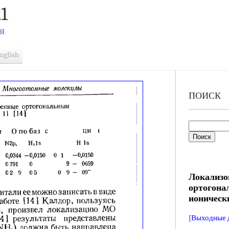
1
Я
nglish
ПОИСК
Локализо
ортогона
ионическ
[Выходные 