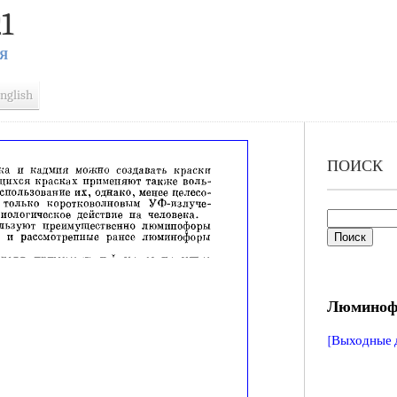
1
Я
nglish
ПОИСК
Люминофо
[Выходные 