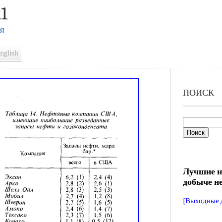
1
Я
nglish
ПОИСК
Лучшие 
добыче не
[Выходные 