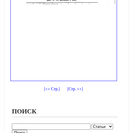
[<< Стр.]
[Стр. >>]
ПОИСК