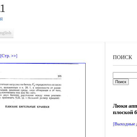
1
Я
nglish
[Стр. >>]
ПОИСК
Люки апп
плоской 
[Выходные 