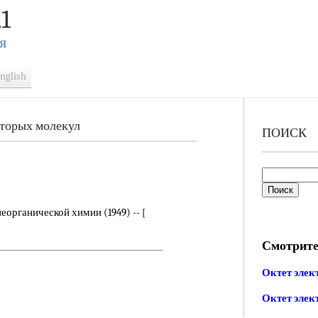
1
Я
nglish
оторых молекул
ПОИСК
еорганической химии (1949) -- [
Смотрите
Октет элек
Октет элек