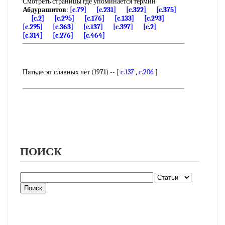
Смотреть страницы где упоминается термин
Абдурашитов
:
[c.79]
[c.231]
[c.322]
[c.375]
[c.2]
[c.295]
[c.176]
[c.133]
[c.293]
[c.295]
[c.363]
[c.137]
[c.397]
[c.2]
[c.314]
[c.276]
[c.464]
Пятьдесят славных лет (1971) -- [
c.137
,
c.206
]
ПОИСК