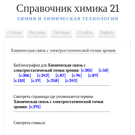
Справочник химика 21
ХИМИЯ И ХИМИЧЕСКАЯ ТЕХНОЛОГИЯ
Статьи
Рисунки
Таблицы
О сайте
English
Химическая связь с электростатической точки зрения
Библиография для
Химическая связь с
электростатической точки зрения
:
[c.301]
[c.50]
[c.306]
[c.242]
[c.87]
[c.96]
[c.89]
[c.110]
[c.19]
[c.258]
[c.242]
Смотреть страницы где упоминается термин
Химическая связь с электростатической точки
зрения
:
[c.291]
Смотреть главы в: