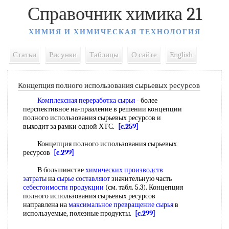
Справочник химика 21
ХИМИЯ И ХИМИЧЕСКАЯ ТЕХНОЛОГИЯ
Статьи
Рисунки
Таблицы
О сайте
English
Концепция полного использования сырьевых ресурсов
Комплексная переработка сырья
- более
перспективное на-прааление в решении концепции
полного использования сырьевых ресурсов и
выходит за рамки одной ХТС.
[c.259]
Концепция полного использования сырьевых
ресурсов
[c.299]
В большинстве
химических производств
затраты
на
сырье составляют
значительную часть
себестоимости продукции
(см. табл. 5.3). Концепция
полного использования сырьевых ресурсов
направлена на
максимальное превращение сырья
в
используемые, полезные продукты.
[c.299]