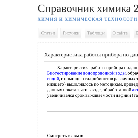
Справочник химика 2
ХИМИЯ И ХИМИЧЕСКАЯ ТЕХНОЛОГИ
Статьи
Рисунки
Таблицы
О сайте
E
Характеристика работы прибора по да
Характеристика работы прибора подан
Биотестирование
водопроводной воды
, обр
водой
, с помощью гидробионтов различных 
низшего) вьшолнялось по методикам, приве
данных показал, что в воде, обработанной
ак
увеличивался срок выживаемости дафний (та
Смотреть главы в: