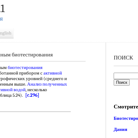
1
Я
nglish
нным биотестирования
ПОИСК
ным
биотестирования
аботанной прибором с
активной
трофических уровней (среднего и
денным выше.
Анализ полученных
тивной водой
, несколько
блица 5.24).
[c.296]
Смотрите
Биотестир
Дания