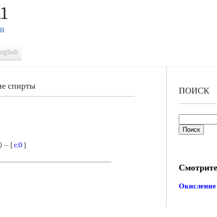
1
Я
nglish
ие спирты
ПОИСК
 -- [
c.0
]
Смотрите
Окисление