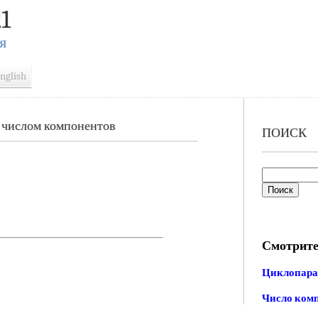
1
Я
nglish
 числом компонентов
ПОИСК
Смотрите
Циклопар
Число ком