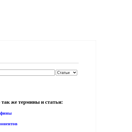
 так же термины и статьи:
афины
понентов