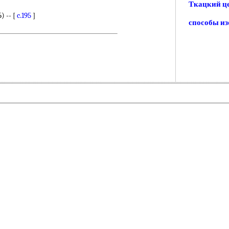
Ткацкий ц
 -- [
c.195
]
способы и