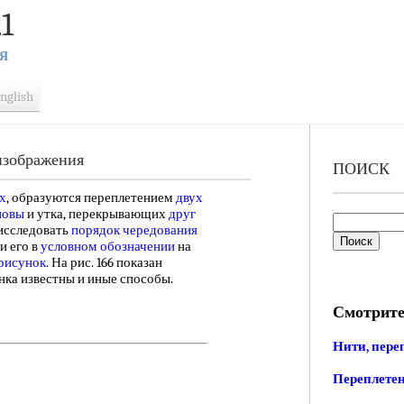
1
Я
nglish
изображения
ПОИСК
х
, образуются переплетением
двух
новы
и утка, перекрывающих
друг
 исследовать
порядок чередования
и его в
условном обозначении
на
 рисунок
. На рис. 166 показан
нка известны и иные способы.
Смотрите
Нити, пере
Переплете