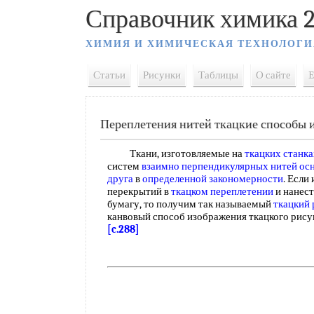
Справочник химика 2
ХИМИЯ И ХИМИЧЕСКАЯ ТЕХНОЛОГИ
Статьи
Рисунки
Таблицы
О сайте
E
Переплетения нитей ткацкие способы 
Ткани, изготовляемые на
ткацких станка
систем
взаимно перпендикулярных
нитей ос
друга
в
определенной закономерности
. Если
перекрытий в
ткацком переплетении
и нанест
бумагу, то получим так называемый
ткацкий
канвовый способ изображения ткацкого рису
[c.288]