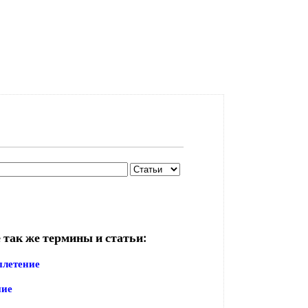
 так же термины и статьи:
плетение
ние