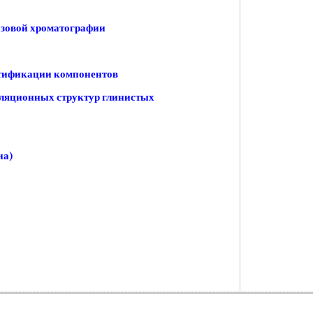
азовой хроматографии
нтификации компонентов
ляционных структур глинистых
на)