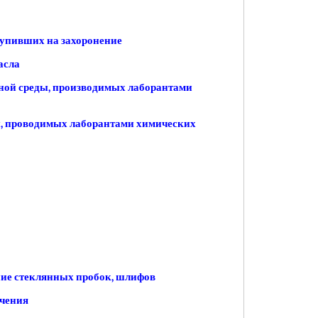
тупивших на захоронение
асла
шной среды, производимых лаборантами
ы, проводимых лаборантами химических
ние стеклянных пробок, шлифов
ачения