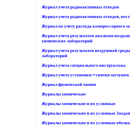
Журнал учета радиоактивных отходов
Журнал учета радиоактивных отходов, пос
Журнал по учету расхода компрессорного м
Журнал учета результатов анализов возду
химических лабораторий
Журнал учета результатов воздушной сред
лабораторий
Журнал учета специального инструктажа
Журнал учета установки—снятия заглушек
Журнал физической химии
Журналы химические
Журналы химические и их условные
Журналы химические и их условные Заеда
Журналы химические и их условные обозн