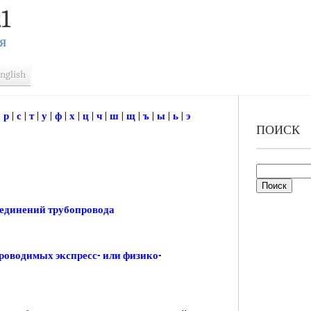
1
Я
nglish
|
р
|
с
|
т
|
у
|
ф
|
х
|
ц
|
ч
|
ш
|
щ
|
ъ
|
ы
|
ь
|
э
ПОИСК
оединений трубопровода
роводимых экспресс- или физико-