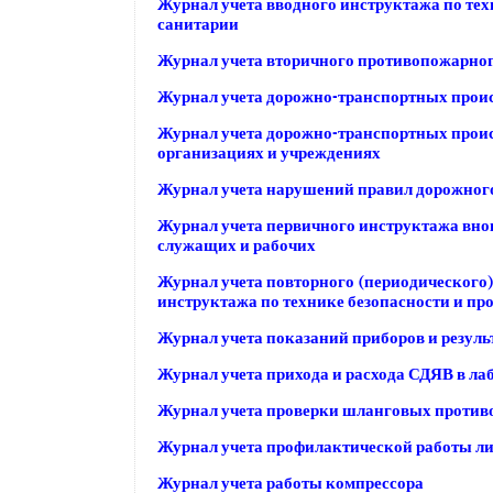
Журнал учета вводного инструктажа по тех
санитарии
Журнал учета вторичного противопожарно
Журнал учета дорожно-транспортных прои
Журнал учета дорожно-транспортных проис
организациях и учреждениях
Журнал учета нарушений правил дорожног
Журнал учета первичного инструктажа вно
служащих и рабочих
Журнал учета повторного (периодического)
инструктажа по технике безопасности и пр
Журнал учета показаний приборов и резуль
Журнал учета прихода и расхода СДЯВ в ла
Журнал учета проверки шланговых против
Журнал учета профилактической работы лич
Журнал учета работы компрессора