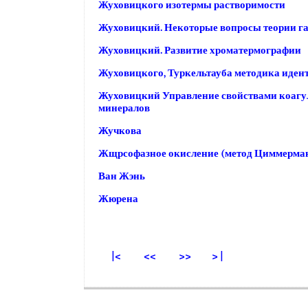
Жуховицкого изотермы растворимости
Жуховицкий. Некоторые вопросы теории г
Жуховицкий. Развитие хроматермографии
Жуховицкого, Туркельтауба методика иде
Жуховицкий Управление свойствами коагу
минералов
Жучкова
Жщрсофазное окисление (метод Циммерма
Ван Жэнь
Жюрена
|<
<<
>>
> |