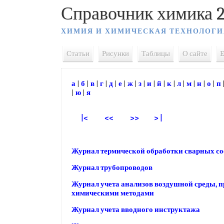
Справочник химика 2
ХИМИЯ И ХИМИЧЕСКАЯ ТЕХНОЛОГИ
Статьи
Рисунки
Таблицы
О сайте
E
а
|
б
|
в
|
г
|
д
|
е
|
ж
|
з
|
и
|
й
|
к
|
л
|
м
|
н
|
о
|
п
|
ю
|
я
|<
<<
>>
> |
Журнал термической обработки сварных с
Журнал трубопроводов
Журнал учета анализов воздушной среды, п
химическими методами
Журнал учета вводного инструктажа