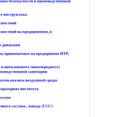
нике безопасности и производственной
го инструктажа
сшествий
шествий на предприятиях, в
о движения
вь принимаемых на предприятие ИТР,
 и внепланового (внеочередного)
оизводственной санитарии
татов анализа воздушной среды
бораториях института
огазов
ного состава... взвода (ГСС)