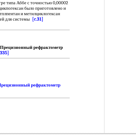
е типа Аббе с точностью 0,00002
цикпогексан было приготовлено и
етплпентан и метилциклогексан
сей для системы
[c.31]
Прецизионный рефрактометр
.335]
Прецизионный рефрактометр