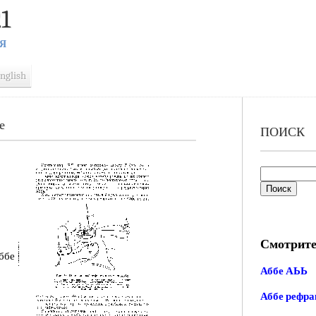
1
Я
nglish
е
ПОИСК
Смотрите
ббе
Аббе АЬЬ
Аббе рефра