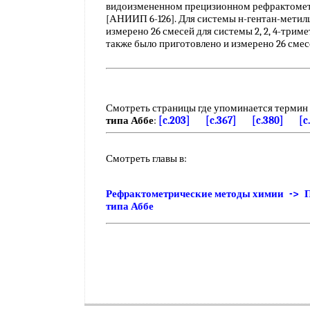
видоизмененном прецизионном рефрактометр
[АНИИП 6-126]. Для системы н-гентан-метил
измерено 26 смесей для системы 2, 2, 4-трим
также было приготовлено и измерено 26 сме
Смотреть страницы где упоминается термин
типа Аббе
:
[c.203]
[c.367]
[c.380]
[c
Смотреть главы в:
Рефрактометрические методы химии -> 
типа Аббе