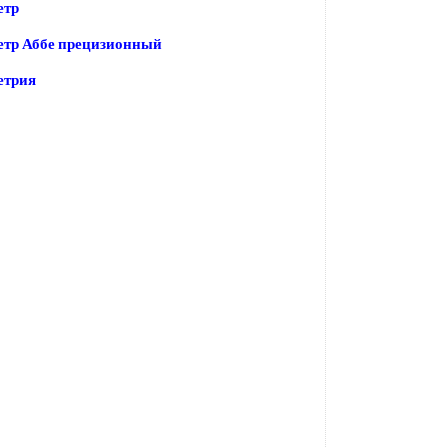
етр
етр Аббе прецизионный
етрия