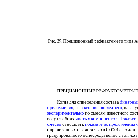
Рис. 39. Прецизионный рефрактометр типа А
ПРЕЦИЗИОННЫЕ РЕФРАКТОМЕТРЫ 
Когда для определения состава
бинарны
преломления
, то
значение последнего
, как ф
экспериментально
по смесям известного сос
весу из обоих
чистых компонентов
.
Показате
смесей
относили к
показателю преломления 
определенных с точностью в 0,0001 с помо
градуированного непосредственно с той же т