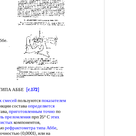
ббе.
ТИПА АББЕ
[c.172]
х смесей
пользуются
показателем
ункции состава
определяется
тава,
приготовленным точно
по
ль преломления
прп 25° С
этих
чистых
компонентов,
щью
рефрактометра типа Аббе
,
очностью (0,0001), или на