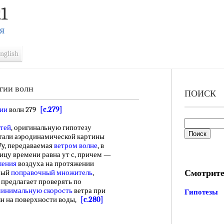
1
Я
nglish
гии волн
ПОИСК
гии
волн 279
[c.279]
стей
, оригинальную гипотезу
детали аэродинамической картины
 Wy, передаваемая
ветром волне
, в
ицу времени равна ут с, причем —
ления
воздуха на протяжении
Смотрите
орый
поправочный множитель
,
 предлагает проверять по
инимальную скорость
ветра при
Гипотезы
лн на поверхности воды,
[c.280]