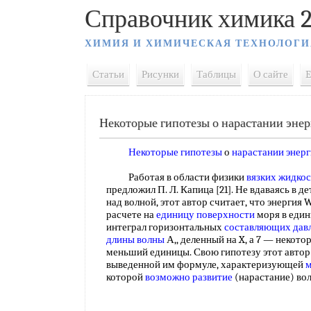
Справочник химика 2
ХИМИЯ И ХИМИЧЕСКАЯ ТЕХНОЛОГИ
Статьи
Рисунки
Таблицы
О сайте
E
Некоторые гипотезы о нарастании энер
Некоторые гипотезы
о
нарастании энер
Работая в области физики
вязких жидко
предложил П. Л. Капица [21]. Не вдаваясь в 
над волной, этот автор считает, что энергия
расчете на
единицу поверхности
моря в един
интеграл горизонтальных
составляющих дав
длины волны
А,, деленный на X, а 7 — некот
меньший единицы. Свою гипотезу этот автор
выведенной им формуле, характеризующей
м
которой
возможно развитие
(нарастание) во