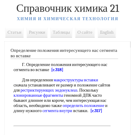
Справочник химика 21
ХИМИЯ И ХИМИЧЕСКАЯ ТЕХНОЛОГИЯ
Статьи
Рисунки
Таблицы
О сайте
English
Определение положения интересующего нас сегмента
во вставке
Г. Определение положения интересующего нас
сегмента во вставке
[c.318]
Для определения
макроструктуры вставки
сначала устанавливают ее размер и положение сайтов
для
рестриктирующих эндонуклеаз
. Поскольку
клонированные фрагменты
геномной ДПК часто
бывают длиннее или короче, чем интересующая нас
область, необходимо также
определить положение
и
длину нужного
сегмента внутри
вставки.
[c.317]