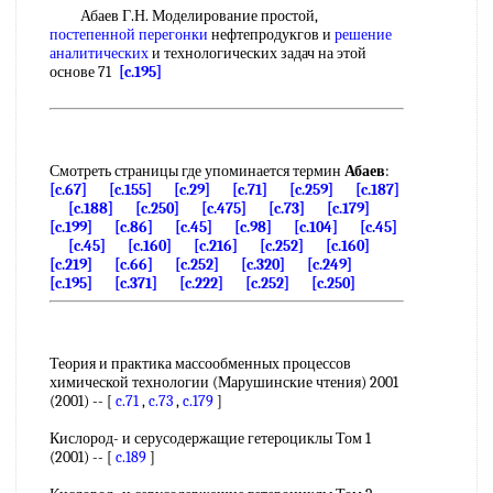
Абаев Г.Н. Моделирование простой,
постепенной перегонки
нефтепродукгов и
решение
аналитических
и технологических задач на этой
основе 71
[c.195]
Смотреть страницы где упоминается термин
Абаев
:
[c.67]
[c.155]
[c.29]
[c.71]
[c.259]
[c.187]
[c.188]
[c.250]
[c.475]
[c.73]
[c.179]
[c.199]
[c.86]
[c.45]
[c.98]
[c.104]
[c.45]
[c.45]
[c.160]
[c.216]
[c.252]
[c.160]
[c.219]
[c.66]
[c.252]
[c.320]
[c.249]
[c.195]
[c.371]
[c.222]
[c.252]
[c.250]
Теория и практика массообменных процессов
химической технологии (Марушинские чтения) 2001
(2001) -- [
c.71
,
c.73
,
c.179
]
Кислород- и серусодержащие гетероциклы Том 1
(2001) -- [
c.189
]