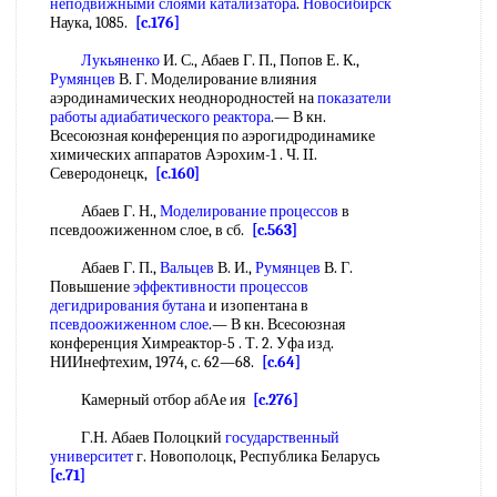
неподвижными слоями катализатора
.
Новосибирск
Наука, 1085.
[c.176]
Лукьяненко
И. С., Абаев Г. П., Попов Е. К.,
Румянцев
В. Г. Моделирование влияния
аэродинамических неоднородностей на
показатели
работы
адиабатического реактора
.— В кн.
Всесоюзная конференция по аэрогидродинамике
химических аппаратов Аэрохим-1 . Ч. II.
Северодонецк,
[c.160]
Абаев Г. Н.,
Моделирование процессов
в
псевдоожиженном слое, в сб.
[c.563]
Абаев Г. П.,
Вальцев
В. И.,
Румянцев
В. Г.
Повышение
эффективности процессов
дегидрирования бутана
и изопентана в
псевдоожиженном слое
.— В кн. Всесоюзная
конференция Химреактор-5 . Т. 2. Уфа изд.
НИИнефтехим, 1974, с. 62—68.
[c.64]
Камерный отбор абАе ия
[c.276]
Г.Н. Абаев Полоцкий
государственный
университет
г. Новополоцк, Республика Беларусь
[c.71]