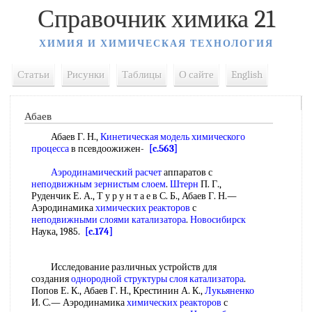
Справочник химика 21
ХИМИЯ И ХИМИЧЕСКАЯ ТЕХНОЛОГИЯ
Статьи
Рисунки
Таблицы
О сайте
English
Абаев
Абаев Г. Н.,
Кинетическая модель
химического
процесса
в псевдоожижен-
[c.563]
Аэродинамический расчет
аппаратов с
неподвижным зернистым слоем
.
Штерн
П. Г.,
Руденчик Е. А., Т у р у н т а е в С. Б., Абаев Г. Н.—
Аэродинамика
химических реакторов
с
неподвижными слоями катализатора
.
Новосибирск
Наука, 1985.
[c.174]
Исследование различных устройств для
создания
однородной структуры
слоя катализатора
.
Попов Е. К., Абаев Г. Н., Крестинин А. К.,
Лукьяненко
И. С.— Аэродинамика
химических реакторов
с