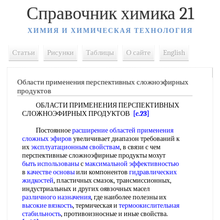
Справочник химика 21
ХИМИЯ И ХИМИЧЕСКАЯ ТЕХНОЛОГИЯ
Статьи
Рисунки
Таблицы
О сайте
English
Области применения перспективных сложноэфирных
продуктов
ОБЛАСТИ ПРИМЕНЕНИЯ ПЕРСПЕКТИВНЫХ
СЛОЖНОЭФИРНЫХ ПРОДУКТОВ
[c.23]
Постоянное
расширение областей применения
сложных эфиров
увеличивает диапазон требований к
их
эксплуатационным свойствам
, в связи с чем
перспективные сложноэфирные продукты мохут
быть использованы
с
максимальной эффективностью
в
качестве основы
или компонентов
гидравлических
жидкостей
, пластичных смазок, трансмиссионных,
индустриальных и других оявзочных масел
различного назначения
, где наиболее полезны их
высокие вязкость
, термическая и
термоокислительная
стабильность
, противоизносные и иные свойства.