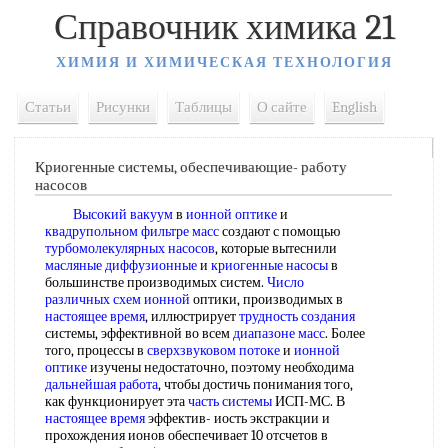
Справочник химика 21
ХИМИЯ И ХИМИЧЕСКАЯ ТЕХНОЛОГИЯ
Статьи
Рисунки
Таблицы
О сайте
English
Криогенные системы, обеспечивающие- работу
насосов
Высокий вакуум
в
ионной оптике
и
квадрупольном фильтре масс
создают с помощью
турбомолекулярных насосов
, которые вытеснили
масляные диффузионные
и
криогенные насосы
в
большинстве производимых систем.
Число
различных
схем ионной
оптики, производимых в
настоящее время
, иллюстрирует
трудность создания
системы, эффективной во всем
диапазоне масс
. Более
того, процессы в
сверхзвуковом потоке
и
ионной
оптике
изучены недостаточно, поэтому необходима
дальнейшая работа
, чтобы достичь понимания того,
как функционирует эта
часть системы
ИСП-МС. В
настоящее время
эффектив- иость экстракции и
прохождения ионов обеспечивает 10 отсчетов в