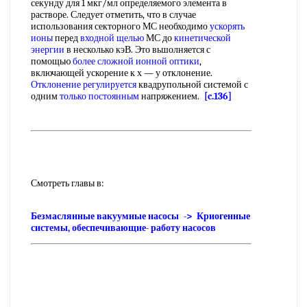
секунду для 1 мкг/мл определяемого элемента в
растворе. Следует отметить, что в случае
использования секторного МС необходимо
ускорять
ионы
перед
входной щелью
МС до
кинетической
энергии
в несколько кэВ. Это вьшолняется с
помощью
более сложной
ионной оптики
,
включающей ускорение к х — у отклонение.
Отклонение регулируется
квадрупольной системой с
одним
только постоянным
напряжением.
[c.136]
Смотреть главы в:
Безмаслянные вакуумные насосы -> Криогенные
системы, обеспечивающие- работу насосов