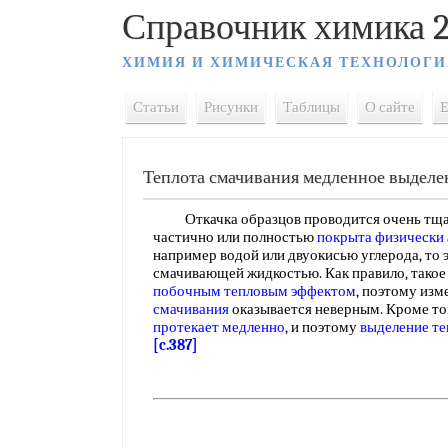
Справочник химика 2
ХИМИЯ И ХИМИЧЕСКАЯ ТЕХНОЛОГИ
Статьи
Рисунки
Таблицы
О сайте
E
Теплота смачивания медленное выделе
Откачка образцов проводится очень тща
частично или полностью
покрыта физически
например водой или двуокисью углерода, то 
смачивающей жидкостью. Как правило, тако
побочным
тепловым эффектом
, поэтому из
смачивания
оказывается неверным. Кроме то
протекает медленно
, и поэтому
выделение те
[c.387]