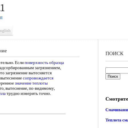
1
Я
nglish
ние
ПОИСК
тельно. Если
поверхность образца
адсорбированным загрязнением,
это загрязнение вытесняется
е вытеснение
сопровождается
меренное
значение теплоты
го, вытеснение, по-видимому,
пла
трудно измерить точно.
Смотрите
Смачивани
Теплота см