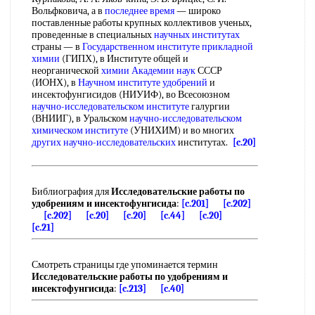
Вольфковича, а в
последнее время
— широко
поставленные работы крупных коллективов ученых,
проведенные в специальных
научных институтах
страны — в
Государственном институте
прикладной
химии
(ГИПХ), в Институте общей и
неорганической
химии Академии наук
СССР
(ИОНХ), в
Научном институте удобрений
и
инсектофунгисидов (НИУИФ), во Всесоюзном
научно-исследовательском институте
галургии
(ВНИИГ), в Уральском
научно-исследовательском
химическом институте
(УНИХИМ) и во многих
других научно-исследовательских
институтах.
[c.20]
Библиография для
Исследовательские работы по
удобрениям и инсектофунгисида
:
[c.201]
[c.202]
[c.202]
[c.20]
[c.20]
[c.44]
[c.20]
[c.21]
Смотреть страницы где упоминается термин
Исследовательские работы по удобрениям и
инсектофунгисида
:
[c.213]
[c.40]