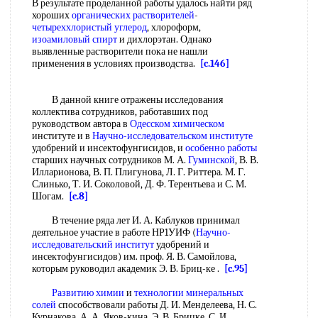
В результате проделанной работы удалось найти ряд
хороших
органических растворителей
-
четыреххлористый углерод
, хлороформ,
изоамиловый спирт
и дихлорэтан. Однако
выявленные растворители пока не нашли
применения в условиях производства.
[c.146]
В данной книге отражены исследования
коллектива сотрудников, работавших под
руководством автора в
Одесском химическом
институте и в
Научно-исследовательском институте
удобрений и инсектофунгисидов, и
особенно работы
старших научных сотрудников М. А.
Гуминской
, В. В.
Илларионова, В. П. Плигунова, Л. Г. Риттера. М. Г.
Слинько, Т. И. Соколовой, Д. Ф. Терентьева и С. М.
Шогам.
[c.8]
В течение ряда лет И. А. Каблуков принимал
деятельное участие в работе НР1УИФ (
Научно-
исследовательский институт
удобрений и
инсектофунгисидов) им. проф. Я. В. Самойлова,
которым руководил академик Э. В. Бриц-ке .
[c.95]
Развитию химии
и
технологии минеральных
солей
способствовали работы Д. И. Менделеева, Н. С.
Курнакова, А. А. Яков-кина, Э. В. Брицке, С. И.