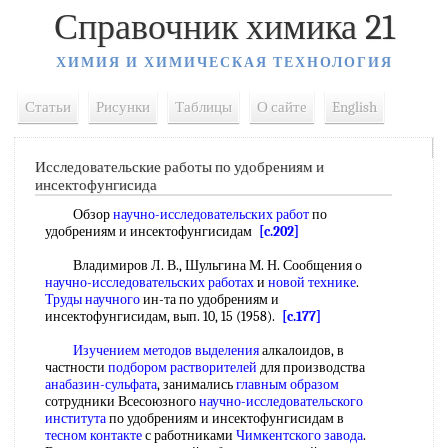
Справочник химика 21
ХИМИЯ И ХИМИЧЕСКАЯ ТЕХНОЛОГИЯ
Статьи
Рисунки
Таблицы
О сайте
English
Исследовательские работы по удобрениям и
инсектофунгисида
Обзор
научно-исследовательских работ
по
удобрениям и инсектофунгисидам
[c.202]
Владимиров Л. В., Шульгина М. Н. Сообщения о
научно-исследовательских работах
и
новой технике
.
Труды научного
ин-та по удобрениям и
инсектофунгисидам, вып. 10, 15 (1958).
[c.177]
Изучением методов выделения
алкалоидов, в
частности
подбором растворителей
для производства
анабазин-сульфата
, занимались
главным образом
сотрудники Всесоюзного
научно-исследовательского
института
по удобрениям и инсектофунгисидам в
тесном контакте
с работниками
Чимкентского завода
.